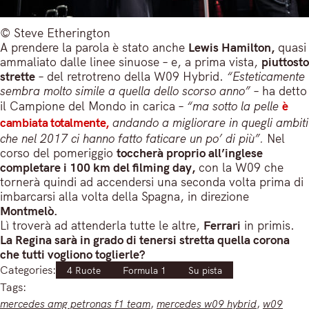
© Steve Etherington
A prendere la parola è stato anche
Lewis Hamilton,
quasi
ammaliato dalle linee sinuose – e, a prima vista,
piuttosto
strette
– del retrotreno della W09 Hybrid.
“Esteticamente
sembra molto simile a quella dello scorso anno”
– ha detto
il Campione del Mondo in carica –
“ma sotto la pelle
è
cambiata totalmente,
andando a migliorare in quegli ambiti
che nel 2017 ci hanno fatto faticare un po’ di più”.
Nel
corso del pomeriggio
toccherà proprio all’inglese
completare i 100 km del filming day,
con la W09 che
tornerà quindi ad accendersi una seconda volta prima di
imbarcarsi alla volta della Spagna, in direzione
Montmelò.
Lì troverà ad attenderla tutte le altre,
Ferrari
in primis.
La Regina sarà in grado di tenersi stretta quella corona
che tutti vogliono toglierle?
Categories:
4 Ruote
Formula 1
Su pista
Tags:
mercedes amg petronas f1 team
, 
mercedes w09 hybrid
, 
w09