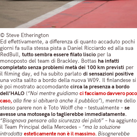
© Steve Etherington
Ed effettivamente, a differenza di quanto accaduto pochi
giorni fa sulla stessa pista a Daniel Ricciardo ed alla sua
RedBull,
tutto sembra essere filato liscio
per la
monoposto del team di Brackley. Bottas
ha infatti
completato senza problemi metà dei 100 km previsti
per
il filming day, ed ha subito parlato
di sensazioni positive
una volta salito a bordo della nuova W09. Il finlandese si
è poi mostrato accomodante
circa la presenza a bordo
dell’HALO
(
“Noi mentre guidiamo
ci facciamo davvero poco
caso,
alla fine si abituerà anche il pubblico”
), mentre dello
stesso parere non è Toto Wolff che – testualmente –
se
avesse una motosega lo taglierebbe immediatamente.
“Bisognava pensare alla sicurezza dei piloti”
– ha aggiunto
il Team Principal della Mercedes –
“ma la soluzione
introdotta
esteticamente non è il massimo.
Bisognerebbe