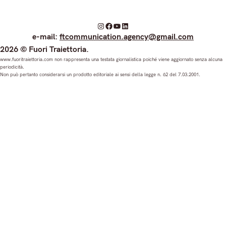
I
F
Y
L
e-mail:
ftcommunication.agency@gmail.com
n
a
o
i
2026 © Fuori Traiettoria.
s
c
u
n
www.fuoritraiettoria.com non rappresenta una testata giornalistica poiché viene aggiornato senza alcuna
periodicità.
t
e
T
k
Non può pertanto considerarsi un prodotto editoriale ai sensi della legge n. 62 del 7.03.2001.
a
b
u
e
g
o
b
d
r
o
e
I
a
k
n
m