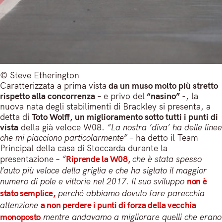
© Steve Etherington
Caratterizzata a prima vista
da un muso molto più stretto
rispetto alla concorrenza
– e privo del
“nasino”
-, la
nuova nata degli stabilimenti di Brackley si presenta, a
detta di
Toto Wolff,
un miglioramento sotto tutti i punti di
vista
della già veloce W08.
“La nostra ‘diva’ ha delle linee
che mi piacciono particolarmente”
– ha detto il Team
Principal della casa di Stoccarda durante la
presentazione –
“
Riprende la W08,
che è stata spesso
l’auto più veloce della griglia e che ha siglato il maggior
numero di pole e vittorie nel 2017. Il suo sviluppo
non è
stato semplice,
perché abbiamo dovuto fare parecchia
attenzione
a non perdere i punti di forza della vecchia
monoposto
mentre andavamo a migliorare quelli che erano