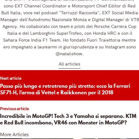
sono EXT Channel Coordinator e Motorsport Chief Editor di Red
Bull Italia, voce nel podcast "Terruzzi Racconta", EXT Social Media
Manager dell'Autodromo Nazionale Monza e Digital Manager di VT8
Agency. Ho collaborato con team e piloti del Porsche Carrera Cup
Italia e del Lamborghini SuperTrofeo, con Honda HRC e con il
Sahara Force India F1 Team. Ho fondato Fuori Traiettoria mentre
ero impegnato a laurearmi in giurisprudenza e su Instagram sono
@natalishow.
All articles
t
Next article
igation
Passo più lungo e retrotreno più stretto: ecco la Ferrari
SF71-H, l’arma di Vettel e Raikkonen per il 2018
Previous article
Incredibile in MotoGP! Tech 3 e Yamaha si separano. KTM
e Red Bull incombono, VR46 con Monster in MotoGP?
More Articles