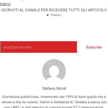
hybrid
ISCRIVITI AL CANALE PER RICEVERE TUTTI GLI ARTICOLI!
Telegram
Iscriviti e ricevi articoli appena sfornati. Unisciti alla
community!
Iscriviti alla nostra newsletter e scopri in anteprima le notizie
più importanti del mattino.
Search
Subscribe
Registrandoti, accetti la nostra Informativa sulla privacy e i nostri Termini.
Stefano Nicoli
Giornalista pubblicista, innamorato dal 1993 di tutto quello che è
veloce e che fa rumore. Admin e fondatore di "Andare a pesca con
una LMP1" e dell'agenzia di comunicazione FT Communication,