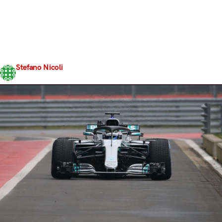
corso di una presentazione ufficiale in live-streaming
preceduta da un breve filming day sull’asfalto umido di
Silverstone, il Mercedes AMG Petronas F1 Team ha
rivelato al mondo intero le forme della W09 Hybrid, la
vettura che sarà affidata a Lewis Hamilton e Valtteri
Bottas…
Stefano Nicoli
Share
22 Febbraio 2018
3 min read