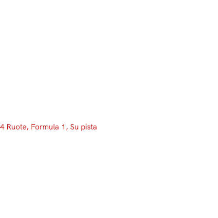
Menu
4 Ruote
, 
Formula 1
, 
Su pista
Cadono i veli dalla Mercedes
W09 Hybrid. Wolff: “Se avessi
una motosega, taglierei
l’HALO”
La Regina si è mostrata al popolo. Pochi minuti fa, nel