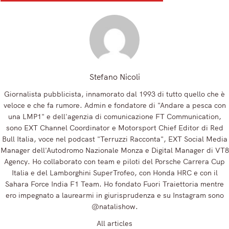
Registrandoti, accetti la nostra Informativa sulla privacy e i nostri Termini.
Stefano Nicoli
Giornalista pubblicista, innamorato dal 1993 di tutto quello che è
veloce e che fa rumore. Admin e fondatore di "Andare a pesca con
una LMP1" e dell'agenzia di comunicazione FT Communication,
sono EXT Channel Coordinator e Motorsport Chief Editor di Red
Bull Italia, voce nel podcast "Terruzzi Racconta", EXT Social Media
Manager dell'Autodromo Nazionale Monza e Digital Manager di VT8
Agency. Ho collaborato con team e piloti del Porsche Carrera Cup
Italia e del Lamborghini SuperTrofeo, con Honda HRC e con il
Sahara Force India F1 Team. Ho fondato Fuori Traiettoria mentre
ero impegnato a laurearmi in giurisprudenza e su Instagram sono
@natalishow.
All articles