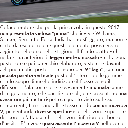
Cofano motore che per la prima volta in questo 2017
non presenta la vistosa “pinna”
che invece Williams,
Sauber, Renault e Force India hanno sfoggiato, ma non è
certo da escludere che questo elemento possa essere
aggiunto nel corso della stagione. Il fondo piatto – che
nella zona anteriore è
leggermente smussato
– nella zona
posteriore è poi parecchio elaborato, visto che davanti
agli pneumatici posteriori ci sono ben
9 “tagli”,
con
una
piccola paratia verticale
posta all’interno delle gomme
con lo scopo di meglio indirizzare il flusso verso il
diffusore. L’ala posteriore è ovviamente
inclinata
come
da regolamento, e le paratie laterali, che presentano
una
svasatura più netta
rispetto a quanto visto sulle sue
concorrenti, terminano allo stesso modo
con un incavo a
V,
presentando
diverse aperture
sia nella zona superiore
del bordo d’attacco che nella zona inferiore del bordo
d’uscita. E’ invece
quasi assente l’incavo a V
nella zona