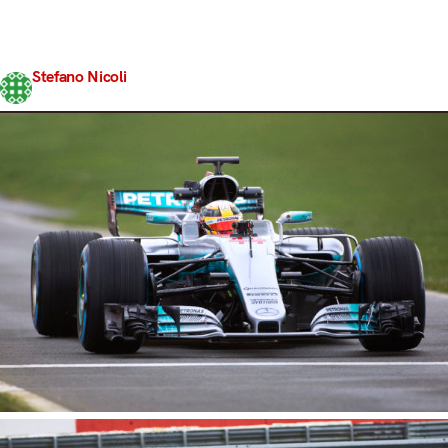
mondo la sua nuova creazione, la W08 Hybrid. Svelata
alla presenza di Toto Wolff e dei due piloti ufficiali – Lewis
Hamilton e Valtteri Bottas – la nuova nata di Brackley,…
Stefano Nicoli
Share
23 Febbraio 2017
4 min read