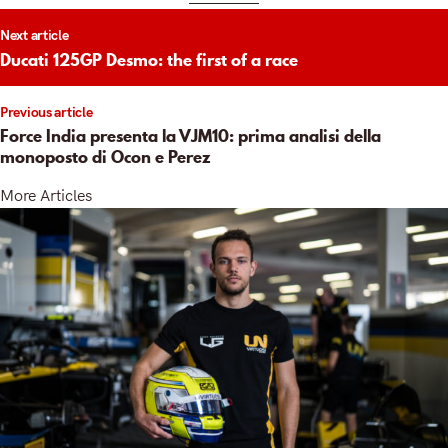
t
Next article
igation
Ducati 125GP Desmo: the first of a race
Previous article
Force India presenta la VJM10: prima analisi della
monoposto di Ocon e Perez
More Articles