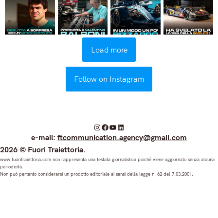
Load more
Follow on Instagram
I
F
Y
L
e-mail:
ftcommunication.agency@gmail.com
n
a
o
i
2026 © Fuori Traiettoria.
s
c
u
n
www.fuoritraiettoria.com non rappresenta una testata giornalistica poiché viene aggiornato senza alcuna
periodicità.
t
e
T
k
Non può pertanto considerarsi un prodotto editoriale ai sensi della legge n. 62 del 7.03.2001.
a
b
u
e
g
o
b
d
r
o
e
I
a
k
n