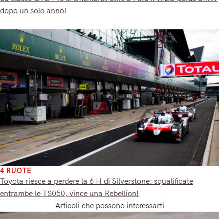
dopo un solo anno!
4 RUOTE
Toyota riesce a perdere la 6 H di Silverstone: squalificate
entrambe le TS050, vince una Rebellion!
Articoli che possono interessarti