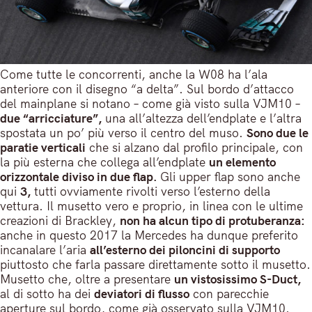
Come tutte le concorrenti, anche la W08 ha l’ala
anteriore con il disegno “a delta”. Sul bordo d’attacco
del mainplane si notano – come già visto sulla VJM10 –
due “arricciature”,
una all’altezza dell’endplate e l’altra
spostata un po’ più verso il centro del muso.
Sono due le
paratie verticali
che si alzano dal profilo principale, con
la più esterna che collega all’endplate
un elemento
orizzontale diviso in due flap.
Gli upper flap sono anche
qui
3,
tutti ovviamente rivolti verso l’esterno della
vettura. Il musetto vero e proprio, in linea con le ultime
creazioni di Brackley,
non ha alcun tipo di protuberanza:
anche in questo 2017 la Mercedes ha dunque preferito
incanalare l’aria
all’esterno dei piloncini di supporto
piuttosto che farla passare direttamente sotto il musetto.
Musetto che, oltre a presentare
un vistosissimo S-Duct,
al di sotto ha dei
deviatori di flusso
con parecchie
aperture sul bordo, come già osservato sulla VJM10.