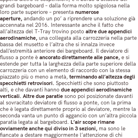
grandi bargeboard – dalla forma molto spigolosa nella
loro parte superiore – presenta
numerose
aperture,
andando un po’ a riprendere una soluzione già
accennata nel 2016. Interessante anche il fatto che
all’altezza del T-Tray trovino posto
altre due appendici
aerodinamiche,
una collegata alla carrozzeria nella parte
bassa del musetto e l’altra che si innalza invece
dall’estremità anteriore dei bargeboard. Il deviatore di
flusso a ponte è
ancorato direttamente alle pance,
e si
estende per tutta la larghezza della parte superiore della
carrozzeria con un elemento di raccordo con la stessa
piazzato più o meno a metà,
terminando all’altezza degli
specchietti retrovisori.
Specchietti che sono piuttosto
alti, e che davanti hanno
due appendici aerodinamiche
verticali.
Altre due paratie
sono poi posizionate davanti
al sovracitato deviatore di flusso a ponte, con la prima
che è legata direttamente proprio al deviatore, mentre la
seconda vanta un punto di aggancio con un’altra piccola
paratia legata al bargeboard.
L’air scope rimane
ovviamente anche qui diviso in 3 sezioni,
ma sono le
fiancate a destare maggiormente l’attenzione di chi