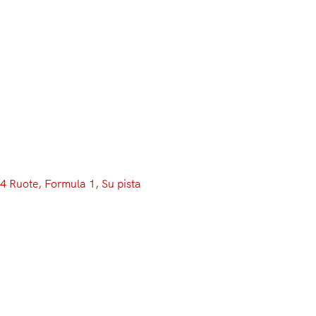
Menu
4 Ruote
, 
Formula 1
, 
Su pista
Mercedes svela la W08 Hybrid:
e Hamilton e Bottas fanno già
paura
E cinque. Con una presentazione in streaming, preceduta
da qualche scatto rubato in occasione del Filming Day
organizzato a Silverstone, Mercedes ha presentato al