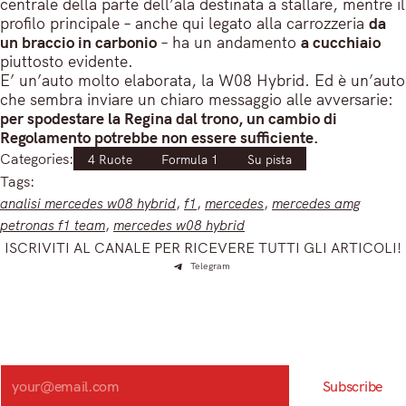
centrale della parte dell’ala destinata a stallare, mentre il
profilo principale – anche qui legato alla carrozzeria
da
un braccio in carbonio
– ha un andamento
a cucchiaio
piuttosto evidente.
E’ un’auto molto elaborata, la W08 Hybrid. Ed è un’auto
che sembra inviare un chiaro messaggio alle avversarie:
per spodestare la Regina dal trono, un cambio di
Regolamento potrebbe non essere sufficiente.
Categories:
4 Ruote
Formula 1
Su pista
Tags:
analisi mercedes w08 hybrid
, 
f1
, 
mercedes
, 
mercedes amg
petronas f1 team
, 
mercedes w08 hybrid
ISCRIVITI AL CANALE PER RICEVERE TUTTI GLI ARTICOLI!
Telegram
Iscriviti e ricevi articoli appena sfornati. Unisciti alla
community!
Iscriviti alla nostra newsletter e scopri in anteprima le notizie
più importanti del mattino.
Search
Subscribe