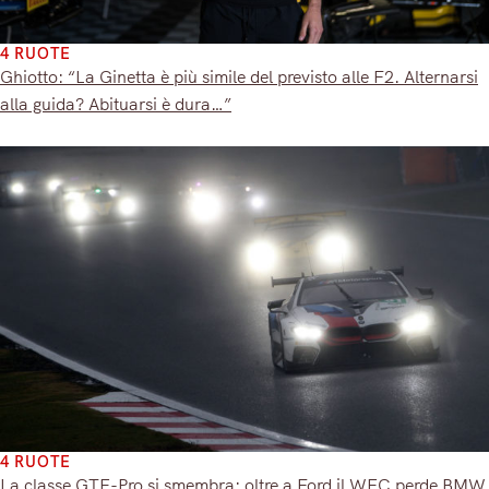
4 RUOTE
Ghiotto: “La Ginetta è più simile del previsto alle F2. Alternarsi
alla guida? Abituarsi è dura…”
4 RUOTE
La classe GTE-Pro si smembra: oltre a Ford il WEC perde BMW