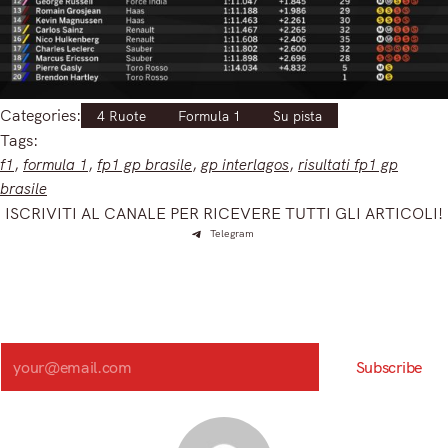
Categories:
4 Ruote
Formula 1
Su pista
Tags:
f1
, 
formula 1
, 
fp1 gp brasile
, 
gp interlagos
, 
risultati fp1 gp
brasile
ISCRIVITI AL CANALE PER RICEVERE TUTTI GLI ARTICOLI!
Telegram
Iscriviti e ricevi articoli appena sfornati. Unisciti alla
community!
Iscriviti alla nostra newsletter e scopri in anteprima le notizie
più importanti del mattino.
Search
Subscribe
Registrandoti, accetti la nostra Informativa sulla privacy e i nostri Termini.