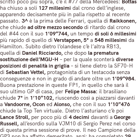
scritto poco più sopra, c’è il #77 della Mercedees:
Bottas
ha chiuso a soli
127 millesimi
dal crono dell’inglese,
apparendo decisamente più in palla rispetto al recente
passato.
3^
è la prima delle Ferrari, quella di
Raikkonen,
che chiude
ad oltre mezzo secondo
di ritardo dal crono
del #44 con il suo
1’09″744,
un tempo
di soli 6 millesimi
più rapido di quello di
Verstappen, 5°
a
548 millesimi
da
Hamilton. Subito dietro l’olandese c’è l’altra RB13,
quella di
Daniel Ricciardo,
che dopo
la prematura
sostituzione dell’MGU-H
– per la quale sconterà
diverse
posizioni di penalità in griglia
– si tiene dietro la SF70-H
di
Sebastian Vettel,
protagonista di un testacoda senza
conseguenze e non in grado di andare oltre un
1’09″984.
Buona prestazione in queste FP1, in quello che sarà il
suo ultimo GP di casa, per
Felipe Massa:
il brasiliano
chiude
7°
in
1’10″102,
riuscendo così a piazzarsi davanti
a
Vandoorne, Ocon
ed
Alonso,
che con il suo
1’10″476
chiude la Top Ten virtuale. Dietro l’asturiano c’è poi
Lance Stroll,
per poco più di
4 decimi
davanti a
George
Russell,
all’esordio sulla VJM10 di Sergio Perez nel corso
di questa prima sessione di prove. Il neo Campione della
GP3 non ha affatto demeritato, anzi: ha completato
29