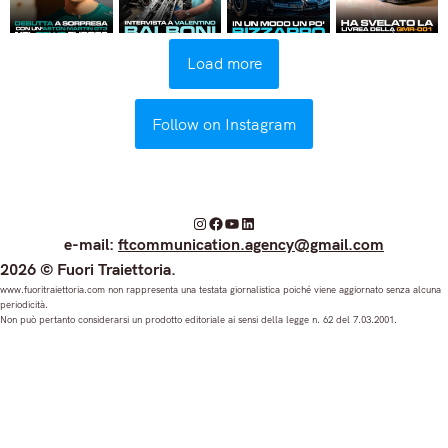
Load more
Follow on Instagram
I
F
Y
L
e-mail:
ftcommunication.agency@gmail.com
n
a
o
i
2026 © Fuori Traiettoria.
s
c
u
n
www.fuoritraiettoria.com non rappresenta una testata giornalistica poiché viene aggiornato senza alcuna
periodicità.
t
e
T
k
Non può pertanto considerarsi un prodotto editoriale ai sensi della legge n. 62 del 7.03.2001.
a
b
u
e
g
o
b
d
r
o
e
I
a
k
n
m