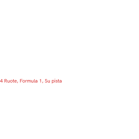
Menu
4 Ruote
, 
Formula 1
, 
Su pista
Le W08 non si fermano: nelle
FP1 del Brasile è 1-2 Mercedes.
Disastro Toro Rosso
Che non si pensi che dopo la conquista del 4° Mondiale
si possa esser sazi, soprattutto se si risponde al nome di
Lewis Hamilton. Il #44 apre con il primo posto nelle FP1