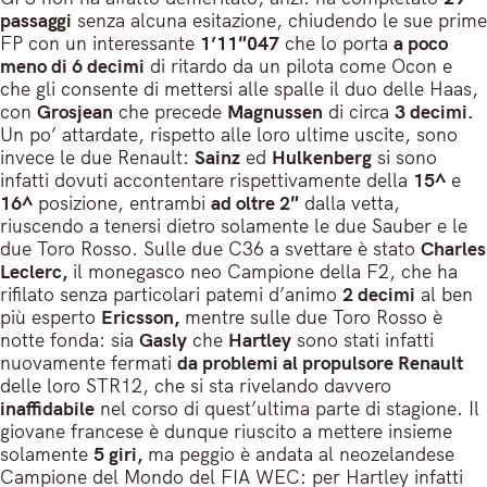
passaggi
senza alcuna esitazione, chiudendo le sue prime
FP con un interessante
1’11″047
che lo porta
a poco
meno di 6 decimi
di ritardo da un pilota come Ocon e
che gli consente di mettersi alle spalle il duo delle Haas,
con
Grosjean
che precede
Magnussen
di circa
3 decimi.
Un po’ attardate, rispetto alle loro ultime uscite, sono
invece le due Renault:
Sainz
ed
Hulkenberg
si sono
infatti dovuti accontentare rispettivamente della
15^
e
16^
posizione, entrambi
ad oltre 2″
dalla vetta,
riuscendo a tenersi dietro solamente le due Sauber e le
due Toro Rosso. Sulle due C36 a svettare è stato
Charles
Leclerc,
il monegasco neo Campione della F2, che ha
rifilato senza particolari patemi d’animo
2 decimi
al ben
più esperto
Ericsson,
mentre sulle due Toro Rosso è
notte fonda: sia
Gasly
che
Hartley
sono stati infatti
nuovamente fermati
da problemi al propulsore Renault
delle loro STR12, che si sta rivelando davvero
inaffidabile
nel corso di quest’ultima parte di stagione. Il
giovane francese è dunque riuscito a mettere insieme
solamente
5 giri,
ma peggio è andata al neozelandese
Campione del Mondo del FIA WEC: per Hartley infatti