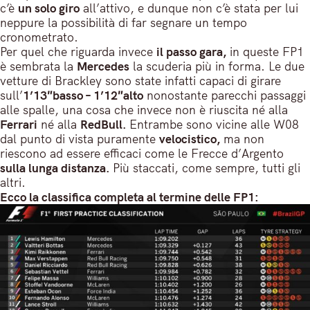
c’è
un solo giro
all’attivo, e dunque non c’è stata per lui
neppure la possibilità di far segnare un tempo
cronometrato.
Per quel che riguarda invece
il passo gara,
in queste FP1
è sembrata la
Mercedes
la scuderia più in forma. Le due
vetture di Brackley sono state infatti capaci di girare
sull’
1’13″basso – 1’12″alto
nonostante parecchi passaggi
alle spalle, una cosa che invece non è riuscita né alla
Ferrari
né alla
RedBull.
Entrambe sono vicine alle W08
dal punto di vista puramente
velocistico,
ma non
riescono ad essere efficaci come le Frecce d’Argento
sulla lunga distanza.
Più staccati, come sempre, tutti gli
altri.
Ecco la classifica completa al termine delle FP1: