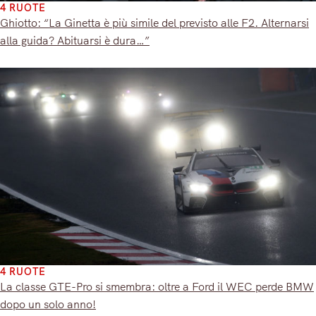
4 RUOTE
Ghiotto: “La Ginetta è più simile del previsto alle F2. Alternarsi
alla guida? Abituarsi è dura…”
4 RUOTE
La classe GTE-Pro si smembra: oltre a Ford il WEC perde BMW
dopo un solo anno!