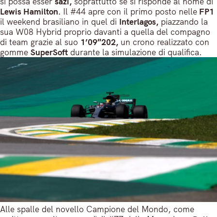
si possa esser
sazi,
soprattutto se si risponde al nome di
Lewis Hamilton.
Il #44 apre con il primo posto nelle
FP1
il weekend brasiliano in quel di
Interlagos,
piazzando la
sua W08 Hybrid proprio davanti a quella del compagno
di team grazie al suo
1’09″202,
un crono realizzato con
gomme
SuperSoft
durante la simulazione di qualifica.
Alle spalle del novello Campione del Mondo, come