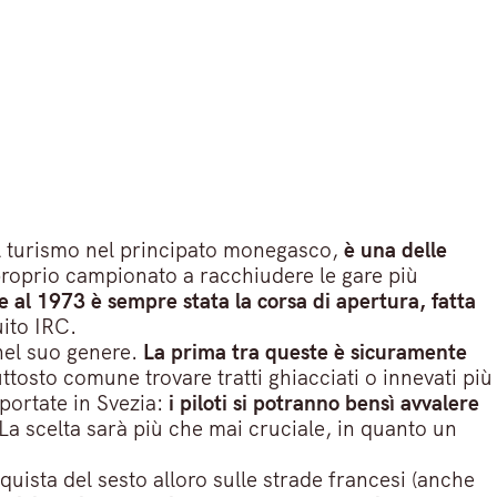
il turismo nel principato monegasco,
è una delle
roprio campionato a racchiudere le gare più
e al 1973 è sempre stata la corsa di apertura, fatta
uito IRC.
 nel suo genere.
La prima tra queste è sicuramente
ttosto comune trovare tratti ghiacciati o innevati più
ortate in Svezia:
i piloti si potranno bensì avvalere
La scelta sarà più che mai cruciale, in quanto un
uista del sesto alloro sulle strade francesi (anche