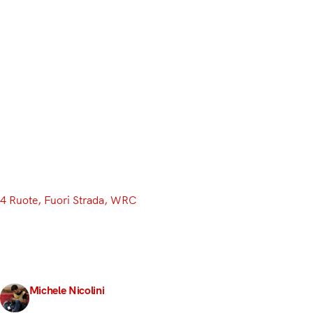
4 Ruote
, 
Fuori Strada
, 
WRC
L’attesa è finita! Tut
È stata una pausa invernale brevissima per i ragazzi 
Formula E, che ha la stagione distribuita su due anni
Michele Nicolini
24 Gennaio 2018
5 min read