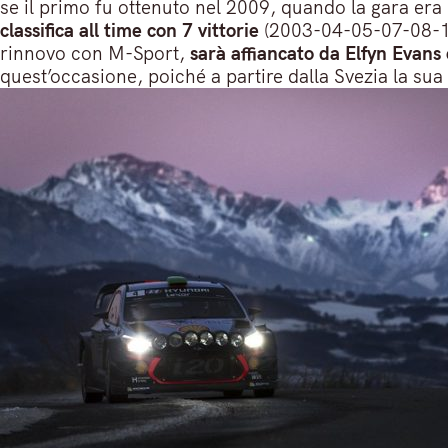
se il primo fu ottenuto nel 2009, quando la gara era 
classifica all time con 7 vittorie
(2003-04-05-07-08-12-
rinnovo con M-Sport,
sarà affiancato da Elfyn Evans
quest’occasione, poiché a partire dalla Svezia la su