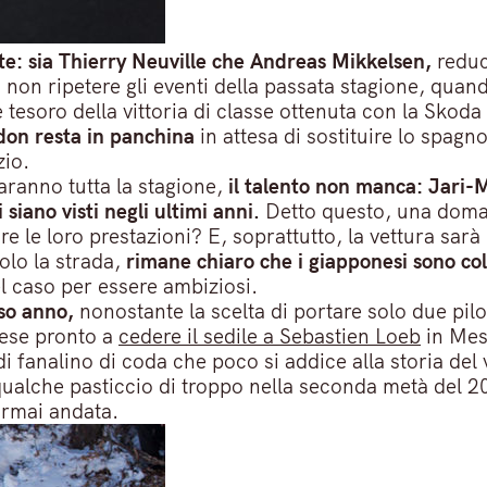
te: sia Thierry Neuville che Andreas Mikkelsen,
reduc
 non ripetere gli eventi della passata stagione, quand
 tesoro della vittoria di classe ottenuta con la Skod
on resta in panchina
in attesa di sostituire lo spagn
zio.
faranno tutta la stagione,
il talento non manca: Jari-
siano visti negli ultimi anni.
Detto questo, una domand
are le loro prestazioni? E, soprattutto, la vettura sar
solo la strada,
rimane chiaro che i giapponesi sono col
el caso per essere ambiziosi.
rso anno,
nonostante la scelta di portare solo due pilo
dese pronto a
cedere il sedile a Sebastien Loeb
in Mes
i fanalino di coda che poco si addice alla storia de
ualche pasticcio di troppo nella seconda metà del 20
ormai andata.