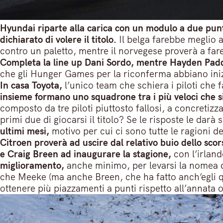
Hyundai riparte alla carica con un modulo a due pun
dichiarato di volere il titolo.
Il belga farebbe meglio a
contro un paletto, mentre il norvegese proverà a fare
Completa la line up Dani Sordo, mentre Hayden Padd
che gli Hunger Games per la riconferma abbiano ini
In casa Toyota,
l’unico team che schiera i piloti che 
insieme formano uno squadrone tra i più veloci che si 
composto da tre piloti piuttosto fallosi, a concretizz
primi due di giocarsi il titolo? Se le risposte le darà 
ultimi mesi,
motivo per cui ci sono tutte le ragioni d
Citroen proverà ad uscire dal relativo buio dello sco
e Craig Breen ad inaugurare la stagione,
con l’irlan
miglioramento,
anche minimo, per levarsi la nomea d
che Meeke (ma anche Breen, che ha fatto anch’egli q
ottenere più piazzamenti a punti rispetto all’annata 