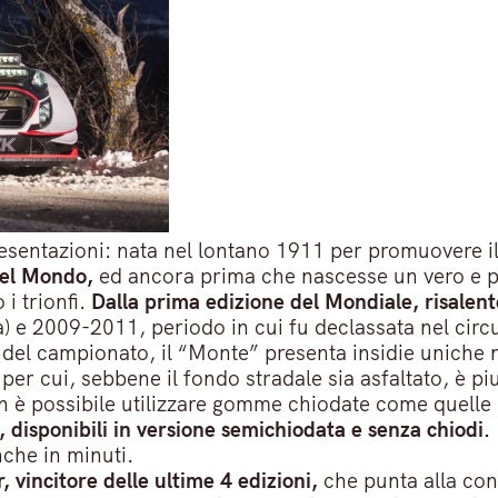
presentazioni: nata nel lontano 1911 per promuovere 
del Mondo,
ed ancora prima che nascesse un vero e p
 i trionfi.
Dalla prima edizione del Mondiale, risalent
) e 2009-2011, periodo in cui fu declassata nel circ
d del campionato, il “Monte” presenta insidie uniche
per cui, sebbene il fondo stradale sia asfaltato, è piu
è possibile utilizzare gomme chiodate come quelle p
 disponibili in versione semichiodata e senza chiodi.
che in minuti.
, vincitore delle ultime 4 edizioni,
che punta alla conq