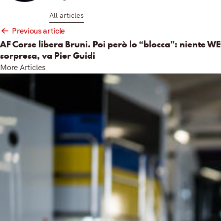
All articles
Post
Previous article
navigation
AF Corse libera Bruni. Poi però lo “blocca”: niente WE
sorpresa, va Pier Guidi
More Articles