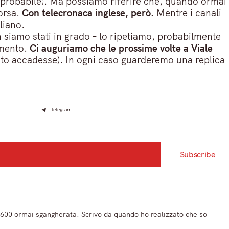
iù probabile). Ma possiamo riferire che, quando ormai
corsa.
Con telecronaca inglese, però.
Mentre i canali
aliano.
siamo stati in grado – lo ripetiamo, probabilmente
ommento.
Ci auguriamo che le prossime volte a Viale
to accadesse). In ogni caso guarderemo una replica
Telegram
Subscribe
 600 ormai sgangherata. Scrivo da quando ho realizzato che so