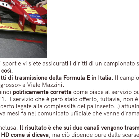
sport e vi siete assicurati i diritti di un campionato
 così.
itti di trasmissione della Formula E in Italia
. Il campi
grosso» a Viale Mazzini.
uindi
politicamente corretta
come piace al servizio p
1. Il servizio che è però stato offerto, tuttavia, non 
 certo legate alla complessità del palinsesto…) attu
geva mesi fa nel comunicato ufficiale che venne dirama
onclusa.
Il risultato è che sui due canali vengono tras
o HD come si diceva
, ma ciò dipende pure dalle scarse