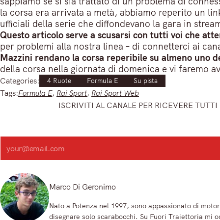
sappiamo se si sia trattato di un problema di connes
la corsa era arrivata a metà, abbiamo reperito un li
ufficiali della serie che diffondevano la gara in stream
Questo articolo serve a scusarsi con tutti voi che at
per problemi alla nostra linea – di connetterci ai can
Mazzini rendano la corsa reperibile su almeno uno de
della corsa nella giornata di domenica e vi faremo av
Categories:
4 Ruote
Formula E
Su pista
Tags:
Formula E
, 
Rai Sport
, 
Rai Sport Web
ISCRIVITI AL CANALE PER RICEVERE TUTTI 
Iscriviti e ricevi articoli appena sfornati. Unisciti alla community!
Iscriviti alla nostra newsletter e scopri in anteprima le notizie pi
Search
Registrandoti, accetti la nostra Informativa sulla privacy e i nostri Termini.
Marco Di Geronimo
Nato a Potenza nel 1997, sono appassionato di motori
disegnare solo scarabocchi. Su Fuori Traiettoria mi o