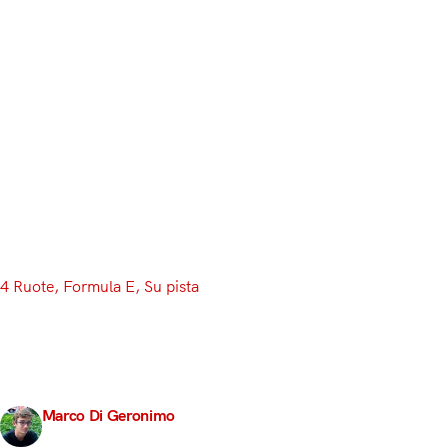
4 Ruote
, 
Formula E
, 
Su pista
La Rai non trasmette 
Siete una grande TV. Avete a disposizione due canali s
dividete tra due canali. Bene, alla RAI non ragionano 
Marco Di Geronimo
18 Febbraio 2017
3 min read