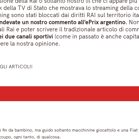
sione della Rai o soltanto nostro (il che ci appare p
nk della TV di Stato che mostrava lo streaming della 
ing sono stati bloccati dai diritti RAI sul territorio it
tendevate un nostro commento all’ePrix argentino.
Non 
ali Rai e poter scrivere il tradizionale articolo di c
i due canali sportivi
(come in passato è anche capita
ere la nostra opinione.
GLI ARTICOLI!
ù importanti del mattino.
 fin da bambino, ma guido soltanto macchinine giocattolo e una Fiat
ccupo, ogni tanto, di qualcosa.