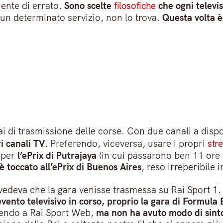
ente di errato.
Sono scelte
filosofiche
che ogni televis
 un determinato servizio, non lo trova.
Questa volta è
Rai di trasmissione delle corse. Con due canali a disp
i canali TV.
Preferendo, viceversa, usare i propri
str
o per
l’ePrix di Putrajaya
(in cui passarono ben 11 ore d
 toccato all’ePrix di Buenos Aires
, reso irreperibile 
evedeva che la gara venisse trasmessa su Rai Sport 1
vento televisivo in corso, proprio la gara di Formula 
rrendo a Rai Sport Web,
ma non ha avuto modo di sinton