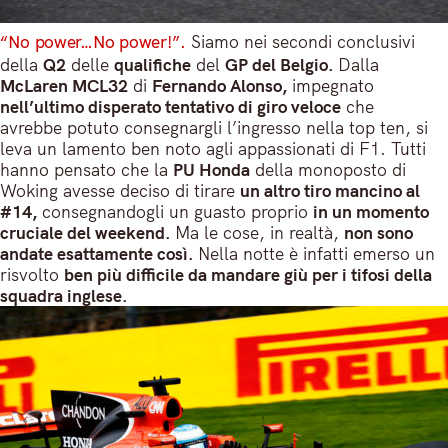
“No power…No power!”.
Siamo nei secondi conclusivi
della
Q2
delle
qualifiche
del
GP del Belgio.
Dalla
McLaren MCL32
di
Fernando Alonso,
impegnato
nell’ultimo disperato tentativo di giro veloce
che
avrebbe potuto consegnargli l’ingresso nella top ten, si
leva un lamento ben noto agli appassionati di F1. Tutti
hanno pensato che la
PU Honda
della monoposto di
Woking avesse deciso di tirare
un altro tiro mancino al
#14,
consegnandogli un guasto proprio
in un momento
cruciale del weekend.
Ma le cose, in realtà,
non sono
andate esattamente così.
Nella notte è infatti emerso un
risvolto
ben più difficile da mandare giù per i tifosi della
squadra inglese.