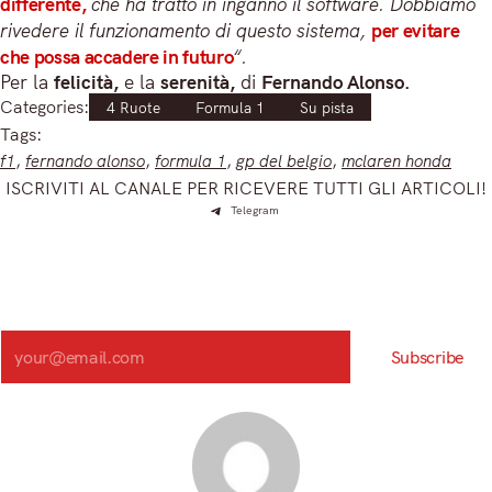
differente,
che ha tratto in inganno il software. Dobbiamo
rivedere il funzionamento di questo sistema,
per evitare
che possa accadere in futuro
“.
Per la
felicità,
e la
serenità,
di
Fernando Alonso.
Categories:
4 Ruote
Formula 1
Su pista
Tags:
f1
, 
fernando alonso
, 
formula 1
, 
gp del belgio
, 
mclaren honda
ISCRIVITI AL CANALE PER RICEVERE TUTTI GLI ARTICOLI!
Telegram
Iscriviti e ricevi articoli appena sfornati. Unisciti alla
community!
Iscriviti alla nostra newsletter e scopri in anteprima le notizie
più importanti del mattino.
Search
Subscribe
Registrandoti, accetti la nostra Informativa sulla privacy e i nostri Termini.