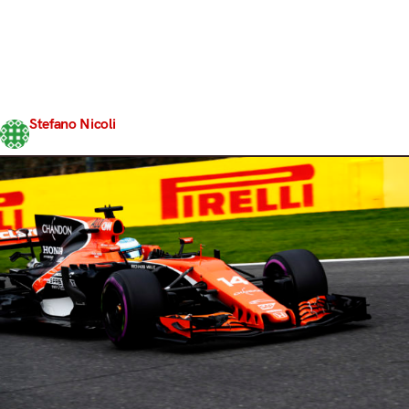
della Q2 delle qualifiche del GP del Belgio. Dalla
McLaren MCL32 di Fernando Alonso, impegnato
nell’ultimo disperato tentativo di giro veloce che
avrebbe potuto consegnargli l’ingresso nella top ten, si
leva un lamento ben noto agli appassionati di F1. Tutti
hanno pensato che la PU Honda della monoposto di…
Stefano Nicoli
Share
27 Agosto 2017
2 min read