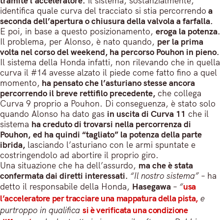
tramite l’acceleratore:
il sistema, sostanzialmente,
identifica quale curva del tracciato si stia percorrendo
a
seconda dell’apertura o chiusura della valvola a farfalla.
E poi, in base a questo posizionamento,
eroga la potenza.
Il problema, per Alonso, è nato quando,
per la prima
volta nel corso del weekend, ha percorso Pouhon in pieno.
Il sistema della Honda infatti, non rilevando che in quella
curva il #14 avesse alzato il piede come fatto fino a quel
momento,
ha pensato che l’asturiano stesse ancora
percorrendo il breve rettifilo precedente,
che collega
Curva 9 proprio a Pouhon. Di conseguenza, è stato solo
quando Alonso ha dato gas
in uscita di Curva 11
che il
sistema
ha creduto di trovarsi nella percorrenza di
Pouhon,
ed ha quindi “tagliato” la potenza della parte
ibrida,
lasciando l’asturiano con le armi spuntate e
costringendolo ad abortire il proprio giro.
Una situazione che ha dell’assurdo,
ma che è stata
confermata dai diretti interessati.
“Il nostro sistema”
– ha
detto il responsabile della Honda,
Hasegawa
–
“
usa
l’acceleratore per tracciare una mappatura della pista,
e
purtroppo in qualifica
si è verificata una condizione