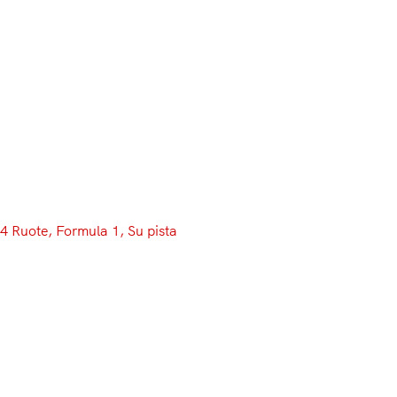
Menu
4 Ruote
, 
Formula 1
, 
Su pista
La PU Honda “taglia” per errore
160 CV ad Alonso: e lo
costringe ad abortire il giro il
Q2
“No power…No power!”. Siamo nei secondi conclusivi