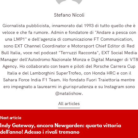
Stefano Nicoli
Giornalista pubblicista, innamorato dal 1993 di tutto quello che è
veloce e che fa rumore. Admin e fondatore di "Andare a pesca con
una LMP1" e dell'agenzia di comunicazione FT Communication,
sono EXT Channel Coordinator e Motorsport Chief Editor di Red
Bull Italia, voce nel podcast "Terruzzi Racconta", EXT Social Media
Manager dell'Autodromo Nazionale Monza e Digital Manager di VT8
Agency. Ho collaborato con team e piloti del Porsche Carrera Cup
Italia e del Lamborghini SuperTrofeo, con Honda HRC e con il
Sahara Force India F1 Team. Ho fondato Fuori Traiettoria mentre
ero impegnato a laurearmi in giurisprudenza e su Instagram sono
@natalishow.
All articles
t
Next article
igation
Indy Gateway, ancora Newgarden: quarta vittoria
dell’anno! Adesso i rivali tremano