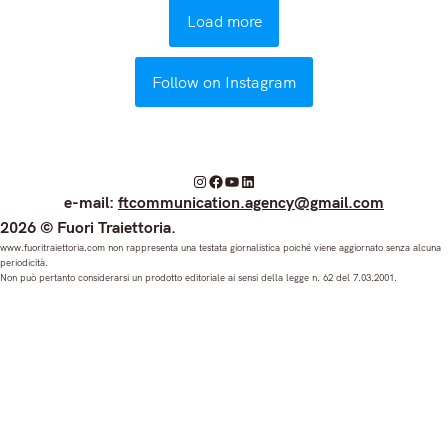
Load more
Follow on Instagram
I
F
Y
L
e-mail:
ftcommunication.agency@gmail.com
n
a
o
i
2026 © Fuori Traiettoria.
s
c
u
n
www.fuoritraiettoria.com non rappresenta una testata giornalistica poiché viene aggiornato senza alcuna
periodicità.
t
e
T
k
Non può pertanto considerarsi un prodotto editoriale ai sensi della legge n. 62 del 7.03.2001.
a
b
u
e
g
o
b
d
r
o
e
I
a
k
n
m