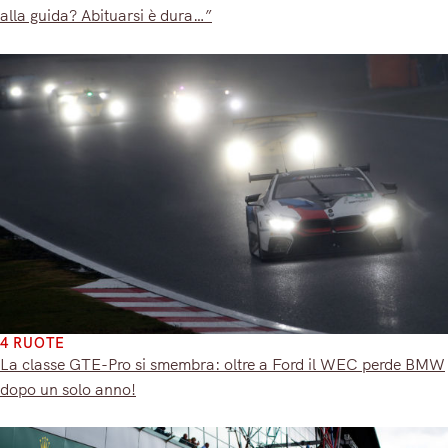
alla guida? Abituarsi è dura…”
4 RUOTE
La classe GTE-Pro si smembra: oltre a Ford il WEC perde BMW
dopo un solo anno!