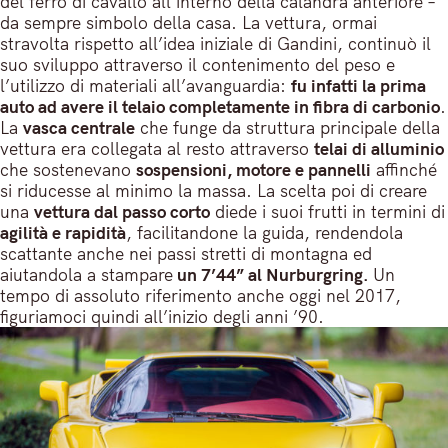
del ferro di cavallo all’interno della calandra anteriore –
da sempre simbolo della casa. La vettura, ormai
stravolta rispetto all’idea iniziale di Gandini, continuò il
suo sviluppo attraverso il contenimento del peso e
l’utilizzo di materiali all’avanguardia:
fu infatti la prima
auto ad avere il telaio completamente in fibra di carbonio
.
La
vasca centrale
che funge da struttura principale della
vettura era collegata al resto attraverso
telai di alluminio
che sostenevano
sospensioni, motore e pannelli
affinché
si riducesse al minimo la massa. La scelta poi di creare
una
vettura dal passo corto
diede i suoi frutti in termini di
agilità e rapidità
, facilitandone la guida, rendendola
scattante anche nei passi stretti di montagna ed
aiutandola a stampare
un 7’44” al Nurburgring.
Un
tempo di assoluto riferimento anche oggi nel 2017,
figuriamoci quindi all’inizio degli anni ’90.