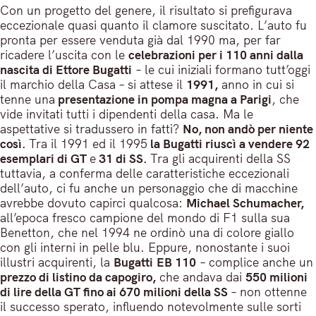
Con un progetto del genere, il risultato si prefigurava
eccezionale quasi quanto il clamore suscitato. L’auto fu
pronta per essere venduta già dal 1990 ma, per far
ricadere l’uscita con le
celebrazioni per i 110 anni dalla
nascita di Ettore Bugatti
– le cui iniziali formano tutt’oggi
il marchio della Casa – si attese il
1991,
anno in cui si
tenne una
presentazione in pompa magna a Parigi
, che
vide invitati tutti i dipendenti della casa. Ma le
aspettative si tradussero in fatti?
No, non andò per niente
così.
Tra il 1991 ed il 1995
la Bugatti riuscì a vendere 92
esemplari di GT
e
31 di SS.
Tra gli acquirenti della SS
tuttavia, a conferma delle caratteristiche eccezionali
dell’auto, ci fu anche un personaggio che di macchine
avrebbe dovuto capirci qualcosa:
Michael Schumacher,
all’epoca fresco campione del mondo di F1 sulla sua
Benetton, che nel 1994 ne ordinò una di colore giallo
con gli interni in pelle blu. Eppure, nonostante i suoi
illustri acquirenti, la
Bugatti
EB 110
– complice anche un
prezzo di listino da capogiro,
che andava dai
550 milioni
di lire della GT fino ai 670 milioni della SS
– non ottenne
il successo sperato, influendo notevolmente sulle sorti