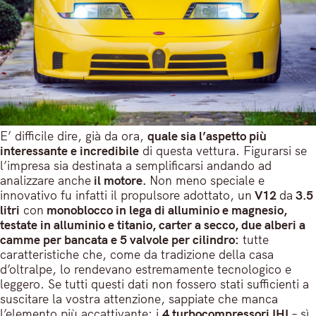
E’ difficile dire, già da ora,
quale sia l’aspetto più
interessante e incredibile
di questa vettura. Figurarsi se
l’impresa sia destinata a semplificarsi andando ad
analizzare anche
il motore.
Non meno speciale e
innovativo fu infatti il propulsore adottato, un
V12
da
3.5
litri
con
monoblocco in lega di alluminio e magnesio,
testate in alluminio e titanio, carter a secco, due alberi a
camme per bancata e 5 valvole per cilindro:
tutte
caratteristiche che, come da tradizione della casa
d’oltralpe, lo rendevano estremamente tecnologico e
leggero. Se tutti questi dati non fossero stati sufficienti a
suscitare la vostra attenzione, sappiate che manca
l’elemento più accattivante: i
4 turbocompressori IHI
– sì,