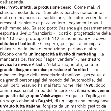
dell’azienda.
Nel 1995, infatti, la produzione cessò
. Come mai, vi
starete chiedendo voi. Semplice: perché, nonostante i
molti ordini ancora da soddisfare, i fornitori vedendo le
crescenti richieste di pezzi vollero i pagamenti dovuti
nell’immediato. Questo portò l’azienda già pesantemente
esposta a livello finanziario – i costi di progettazione della
EB 110 e del prototipo EB 112 erano immani – a dover
chiudere i battenti
. Gli esperti, per questa anticipata
chiusura della linea di produzione, parlano di altro.
Dicono che fu
un’incapacità a livello di marketing
– la
mancanza del famoso “saper vendere” -,
ma
d’altro
avviso fu invece Artioli
. A detta sua, infatti, ci fu un
grande disegno che mise pressione ai fornitori
– con
minacce degne delle associazioni mafiose – perpetuato
da grandi personaggi del mondo dell’automobile, dei
quali però nessuno ha mai fatto nome. Nel
1998,
dopo
anni trascorsi nel limbo dell’incertezza,
il marchio venne
acquisito dal gruppo Volskwagen.
Fu questo
l’epilogo
di
un sogno chiamato
Bugatti,
di un sogno che immaginava
un’auto tutta italiana,
forgiata da un marchio gestito
da