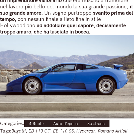
un imprenditore visionario
che era riuscito a tramutare
nel lavoro più bello del mondo la sua grande passione,
il
suo grande amore.
Un sogno purtroppo
svanito prima del
tempo,
con nessun finale a lieto fine in stile
Hollywoodiano
ad addolcire quel sapore, decisamente
troppo amaro, che ha lasciato in bocca.
Categories:
4 Ruote
Auto d’epoca
Su strada
Tags:
Bugatti
, 
EB 110 GT
, 
EB 110 SS
, 
Hypercar
, 
Romano Artioli