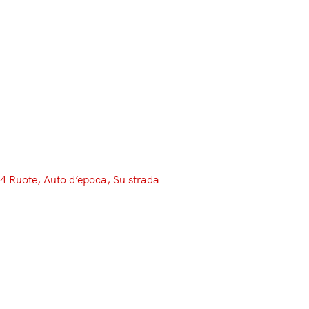
Menu
4 Ruote
, 
Auto d’epoca
, 
Su strada
Bugatti EB 110: la Bugatti…
italiana
Non sempre gli imprenditori illuminati da un sogno, da
una visione o da una follia riescono a realizzare quanto
passa nella loro mente. Qualcuno c’è riuscito in toto,
altri a metà, alcuni non hanno nemmeno tentato. La
scorsa settimana, nell’articolo sulla F40, avevo detto,