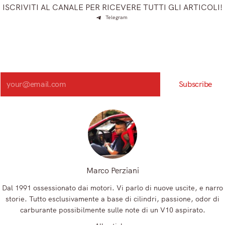
ISCRIVITI AL CANALE PER RICEVERE TUTTI GLI ARTICOLI!
Telegram
Iscriviti e ricevi articoli appena sfornati. Unisciti alla
community!
Iscriviti alla nostra newsletter e scopri in anteprima le notizie
più importanti del mattino.
Search
Subscribe
Registrandoti, accetti la nostra Informativa sulla privacy e i nostri Termini.
Marco Perziani
Dal 1991 ossessionato dai motori. Vi parlo di nuove uscite, e narro
storie. Tutto esclusivamente a base di cilindri, passione, odor di
carburante possibilmente sulle note di un V10 aspirato.