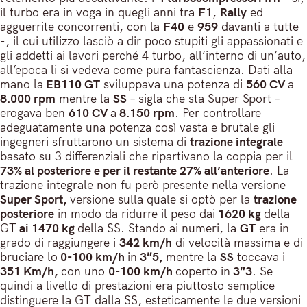
il turbo era in voga in quegli anni tra
F1
,
Rally
ed
agguerrite concorrenti, con la
F40
e
959
davanti a tutte
-, il cui utilizzo lasciò a dir poco stupiti gli appassionati e
gli addetti ai lavori perché 4 turbo, all’interno di un’auto,
all’epoca li si vedeva come pura fantascienza. Dati alla
mano la
EB110 GT
sviluppava una potenza di
560 CV
a
8.000 rpm
mentre la
SS
– sigla che sta Super Sport –
erogava ben
610 CV
a
8.150 rpm
. Per controllare
adeguatamente una potenza così vasta e brutale gli
ingegneri sfruttarono un sistema di
trazione integrale
basato su 3 differenziali che ripartivano la coppia per il
73% al posteriore e per il restante 27% all’anteriore
. La
trazione integrale non fu però presente nella versione
Super Sport,
versione sulla quale si optò per la
trazione
posteriore
in modo da ridurre il peso dai
1620 kg
della
GT
ai 1470 kg
della SS. Stando ai numeri, la
GT
era in
grado di raggiungere i
342 km/h
di velocità massima e di
bruciare lo
0-100 km/h
in
3″5,
mentre la
SS
toccava i
351 Km/h,
con uno
0-100 km/h
coperto in
3″3
. Se
quindi a livello di prestazioni era piuttosto semplice
distinguere la GT dalla SS, esteticamente le due versioni