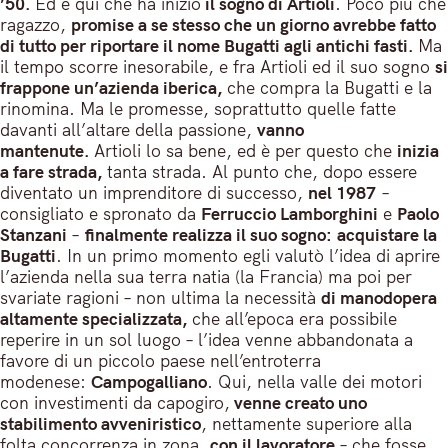
’50.
Ed è qui che ha inizio
il sogno di Artioli
. Poco più che
ragazzo,
promise a se stesso che un giorno avrebbe fatto
di tutto per riportare il nome Bugatti agli antichi fasti.
Ma
il tempo scorre inesorabile, e fra Artioli ed il suo sogno
si
frappone un’azienda iberica,
che compra la Bugatti e la
rinomina. Ma le promesse, soprattutto quelle fatte
davanti all’altare della passione,
vanno
mantenute.
Artioli lo sa bene, ed è per questo che
inizia
a fare strada,
tanta strada. Al punto che, dopo essere
diventato un imprenditore di successo,
nel 1987
–
consigliato e spronato da
Ferruccio Lamborghini
e
Paolo
Stanzani
–
finalmente realizza il suo sogno:
acquistare la
Bugatti
. In un primo momento egli valutò l’idea di aprire
l’azienda nella sua terra natia (la Francia) ma poi per
svariate ragioni – non ultima la necessità
di manodopera
altamente specializzata,
che all’epoca era possibile
reperire in un sol luogo – l’idea venne abbandonata a
favore di un piccolo paese nell’entroterra
modenese:
Campogalliano
. Qui, nella valle dei motori
con investimenti da capogiro,
venne creato uno
stabilimento avveniristico
, nettamente superiore alla
folta concorrenza in zona,
con il lavoratore
– che fosse