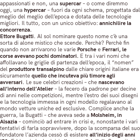
appassionati e non, una
supercar
– o come diremmo
oggi, una
hypercar
– fuori da ogni schema, progettata dal
meglio del meglio dell’epoca e dotata delle tecnologie
migliori. Il tutto, con un unico obiettivo:
annichilire la
concorrenza.
Ettore Bugatti
. Al sol nominare questo nome c’è una
sorta di alone mistico che scende. Perchè? Perchè fin
quando non arrivarono le varie
Porsche
e
Ferrari,
le
corse avevano pochi dominatori.
E tra i vari nomi che
affollavano le griglie di partenza dell’epoca, il “nomen”
del
produttore transalpino
dalle chiare origini italiane era
sicuramente
quello che incuteva più timore agli
avversari
. Le sue celebri creazioni – che
nascevano
all’interno dell’Atelier
– la fecero da padrone per decine
di anni nelle competizioni, mentre l’estro dei suoi disegni
e la tecnologia immessa in ogni modello regalavano al
mondo vetture uniche ed esclusive. Complice anche la
guerra, la Bugatti – che aveva sede a
Molsheim, in
Alsazia
– cominciò ad entrare in crisi e, nonostante i vari
tentativi di farla sopravvivere, dopo la scomparsa del suo
fondatore l’azienda cessò di esistere
all’inizio degli anni