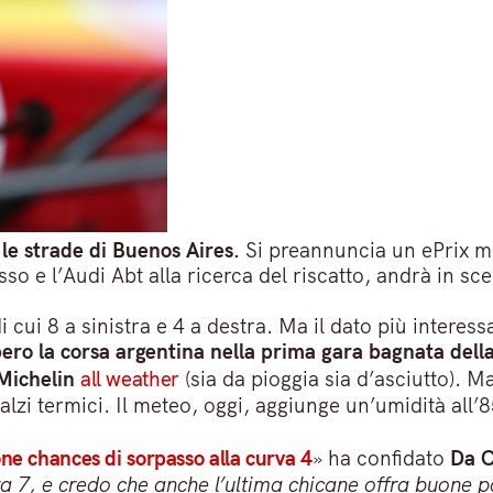
 le strade di Buenos Aires.
Si preannuncia un ePrix 
o e l’Audi Abt alla ricerca del riscatto, andrà in s
di cui 8 a sinistra e 4 a destra. Ma il dato più inter
bero la corsa argentina nella prima gara bagnata della
Michelin
all weather
(sia da pioggia sia d’asciutto). M
balzi termici. Il meteo, oggi, aggiunge un’umidità al
one chances di sorpasso alla curva 4
» ha confidato
Da C
a 7, e credo che anche l’ultima chicane offra buone po