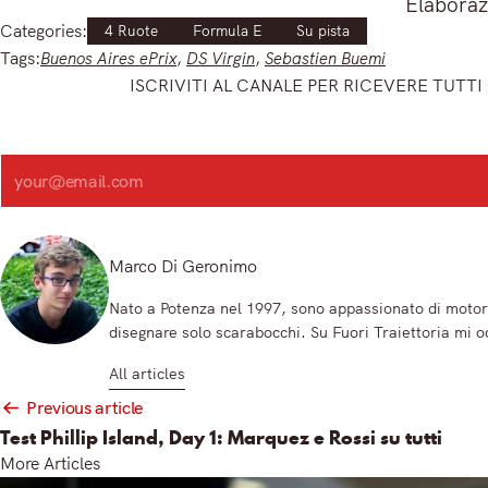
Elaboraz
Categories:
4 Ruote
Formula E
Su pista
Tags:
Buenos Aires ePrix
, 
DS Virgin
, 
Sebastien Buemi
ISCRIVITI AL CANALE PER RICEVERE TUTTI 
Iscriviti e ricevi articoli appena sfornati. Unisciti alla community!
Iscriviti alla nostra newsletter e scopri in anteprima le notizie pi
Search
Registrandoti, accetti la nostra Informativa sulla privacy e i nostri Termini.
Marco Di Geronimo
Nato a Potenza nel 1997, sono appassionato di motori
disegnare solo scarabocchi. Su Fuori Traiettoria mi o
All articles
Post
Previous article
navigation
Test Phillip Island, Day 1: Marquez e Rossi su tutti
More Articles