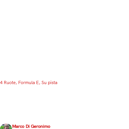
4 Ruote
, 
Formula E
, 
Su pista
Info, Orari e Classif
Dopo mesi di attesa la Formula E ritorna in pista per
Argentina. Con Sebastien Buemi dominatore indiscuss
ovviamente noi la…
Marco Di Geronimo