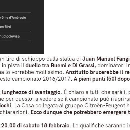
un tiro di schioppo dalla statua di
Juan Manuel Fangi
in pista il
duello tra Buemi e Di Grassi,
dominatori ind
ma lo vorrebbe moltissimo.
Anzitutto brucerebbe il rec
questo campionato 2016/2017.
A pieni punti (50) dopo
2 lunghezze di svantaggio
. È chiaro a tutti che sarà i
he per questo: a vedere se il campionato può riaprirsi
iochi.
La Casa collegata al gruppo Citroën-Peugeot ha de
chiarazioni.
Ecco dunque che potrebbero emergere t
e 20.00 di sabato 18 febbraio
. Le qualifiche saranno i