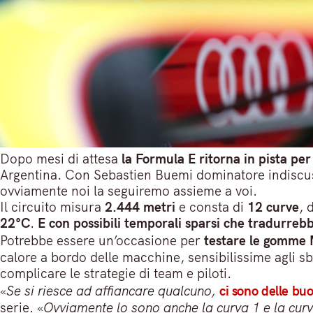
Dopo mesi di attesa
la Formula E ritorna in pista per
Argentina. Con Sebastien Buemi dominatore indiscuss
ovviamente noi la seguiremo assieme a voi.
Il circuito misura
2.444 metri
e consta di
12 curve
, 
22°C
.
E con possibili temporali sparsi che tradurreb
Potrebbe essere un’occasione per
testare le gomme 
calore a bordo delle macchine, sensibilissime agli s
complicare le strategie di team e piloti.
«
Se si riesce ad affiancare qualcuno,
ci sono delle bu
serie. «
Ovviamente lo sono anche la curva 1 e la curv