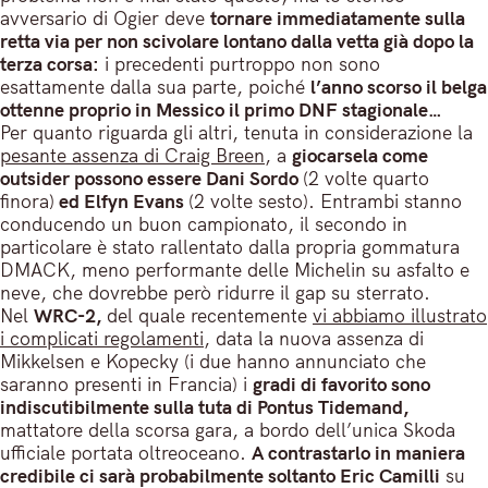
avversario di Ogier deve
tornare immediatamente sulla
retta via per non scivolare lontano dalla vetta già dopo la
terza corsa:
i precedenti purtroppo non sono
esattamente dalla sua parte, poiché
l’anno scorso il belga
ottenne proprio in Messico il primo DNF stagionale…
Per quanto riguarda gli altri, tenuta in considerazione la
pesante assenza di Craig Breen
, a
giocarsela come
outsider possono essere Dani Sordo
(2 volte quarto
finora)
ed Elfyn Evans
(2 volte sesto). Entrambi stanno
conducendo un buon campionato, il secondo in
particolare è stato rallentato dalla propria gommatura
DMACK, meno performante delle Michelin su asfalto e
neve, che dovrebbe però ridurre il gap su sterrato.
Nel
WRC-2,
del quale recentemente
vi abbiamo illustrato
i complicati regolamenti
, data la nuova assenza di
Mikkelsen e Kopecky (i due hanno annunciato che
saranno presenti in Francia) i
gradi di favorito sono
indiscutibilmente sulla tuta di Pontus Tidemand,
mattatore della scorsa gara, a bordo dell’unica Skoda
ufficiale portata oltreoceano.
A contrastarlo in maniera
credibile ci sarà probabilmente soltanto Eric Camilli
su