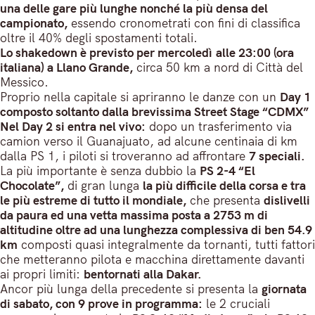
una delle gare più lunghe nonché la più densa del
campionato,
essendo cronometrati con fini di classifica
oltre il 40% degli spostamenti totali.
Lo shakedown è previsto per mercoledì alle 23:00 (ora
italiana) a Llano Grande,
circa 50 km a nord di Città del
Messico.
Proprio nella capitale si apriranno le danze con un
Day 1
composto soltanto dalla brevissima Street Stage “CDMX”
Nel Day 2 si entra nel vivo:
dopo un trasferimento via
camion verso il Guanajuato, ad alcune centinaia di km
dalla PS 1, i piloti si troveranno ad affrontare
7 speciali.
La più importante è senza dubbio la
PS 2-4 “El
Chocolate”,
di gran lunga
la più difficile della corsa e tra
le più estreme di tutto il mondiale,
che presenta
dislivelli
da paura ed una vetta massima posta a 2753 m di
altitudine oltre ad una lunghezza complessiva di ben 54.9
km
composti quasi integralmente da tornanti, tutti fattori
che metteranno pilota e macchina direttamente davanti
ai propri limiti:
bentornati alla Dakar.
Ancor più lunga della precedente si presenta la
giornata
di sabato, con 9 prove in programma:
le 2 cruciali