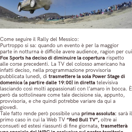
Come seguire il Rally del Messico:
Purtroppo si sa: quando un evento è per la maggior
parte in notturna è difficile avere audience, ragion per cui
Fox Sports ha deciso di diminuire la copertura
rispetto
alle corse precedenti. La TV del colosso americano ha
infatti deciso, nella programmazione provvisoria
pubblicata lunedì, di
trasmettere la sola Power Stage di
domenica (a partire dalle 19:00) in diretta
televisiva
lasciando così molti appassionati con l’amaro in bocca. È
però da sottolineare come tale decisione sia, appunto,
provvisoria, e che quindi potrebbe variare da qui a
giovedì.
Tale fatto rende però possibile una
prima assoluta:
sarà il
primo caso in cui la Web TV
“Red Bull TV”,
oltre ai
consueti ed estesi riassunti di fine giornata,
trasmetterà
una speciale del WRC in esclusiva sul nostro territorio