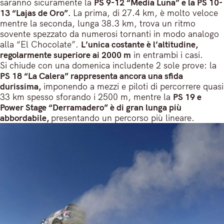
saranno sicuramente la
PS 9-12 “Media Luna” e la PS 10-
13 “Lajas de Oro”.
La prima, di 27.4 km, è molto veloce
mentre la seconda, lunga 38.3 km, trova un ritmo
sovente spezzato da numerosi tornanti in modo analogo
alla “El Chocolate”.
L’unica costante è l’altitudine,
regolarmente superiore ai 2000 m
in entrambi i casi.
Si chiude con una domenica includente 2 sole prove: la
PS 18 “La Calera” rappresenta ancora una sfida
durissima,
imponendo a mezzi e piloti di percorrere quasi
33 km spesso sforando i 2500 m, mentre la
PS 19 e
Power Stage “Derramadero” è di gran lunga più
abbordabile,
presentando un percorso più lineare.