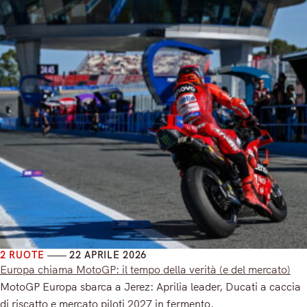
2 RUOTE
22 APRILE 2026
Europa chiama MotoGP: il tempo della verità (e del mercato)
MotoGP Europa sbarca a Jerez: Aprilia leader, Ducati a caccia
di riscatto e mercato piloti 2027 in fermento.