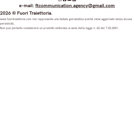
I
F
Y
L
e-mail:
ftcommunication.agency@gmail.com
n
a
o
i
2026 © Fuori Traiettoria.
s
c
u
n
www.fuoritraiettoria.com non rappresenta una testata giornalistica poiché viene aggiornato senza alcuna
periodicità.
t
e
T
k
Non può pertanto considerarsi un prodotto editoriale ai sensi della legge n. 62 del 7.03.2001.
a
b
u
e
g
o
b
d
r
o
e
I
a
k
n
m