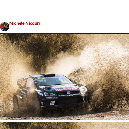
meccanico. Il rally del Messico è uno dei più recenti
dell’intero panorama mondiale, essendo entrato a far
parte della…
Michele Nicolini
Share
7 Marzo 2017
6 min read