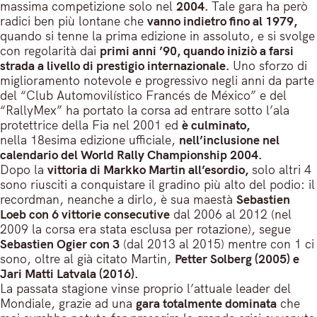
massima competizione solo nel
2004.
Tale gara ha però
radici ben più lontane che
vanno indietro fino al 1979,
quando si tenne la prima edizione in assoluto, e si svolge
con regolarità dai
primi anni ’90, quando iniziò a farsi
strada a livello di prestigio internazionale.
Uno sforzo di
miglioramento notevole e progressivo negli anni da parte
del “Club Automovilístico Francés de México” e del
“RallyMex” ha portato la corsa ad entrare sotto l’ala
protettrice della Fia nel 2001 ed
è culminato,
nella 18esima edizione ufficiale,
nell’inclusione nel
calendario del World Rally Championship 2004.
Dopo la
vittoria di Markko Martin all’esordio,
solo altri 4
sono riusciti a conquistare il gradino più alto del podio: il
recordman, neanche a dirlo, è sua maestà
Sebastien
Loeb con 6 vittorie consecutive
dal 2006 al 2012 (nel
2009 la corsa era stata esclusa per rotazione), segue
Sebastien Ogier con 3
(dal 2013 al 2015) mentre con 1 ci
sono, oltre al già citato Martin,
Petter Solberg (2005) e
Jari Matti Latvala (2016).
La passata stagione vinse proprio l’attuale leader del
Mondiale, grazie ad una
gara totalmente dominata
che