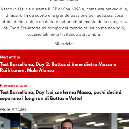
Nasco in Liguria durante il GP di Spa 1998 e, come era prevedibile,
dimostro fin da subito una grande passione per qualsiasi cosa
abbia delle ruote e un motore indipendentemente dalla categoria.
Su Fuori Traiettoria mi occupo del mondo rallistico ma non solo,
occasionalmente trattando altri ambiti.
All articles
t
Next article
igation
Test Barcellona, Day 2: Bottas si tiene dietro Massa e
Raikkonen. Male Alonso
Previous article
Test Barcellona, Day 1: si conferma Massa, pochi decimi
separano i long run di Bottas e Vettel
More Articles