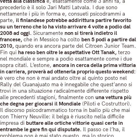
vetta alla classifica
e, esattamente come 3 anni fa, a
precederlo è il solo Jari Matti Latvala. I due sono
nettamente i più in forma e, consueti psicodrammi a
parte,
il finlandese potrebbe addirittura partire favorito
su un terreno che lo ha visto arrivare 4 volte a podio dal
2008 ad oggi.
Sicuramente
non si tirerà indietro il
francese,
che in Messico ha colto
ben 5 podi a partire dal
2010,
quando era ancora parte del Citroen Junior Team.
Fin qui
ha reso ben oltre le aspettative Ott Tanak,
terzo
nel mondiale e sempre a podio esattamente come i due
sopra citati. L’estone,
ancora in cerca della prima vittoria
in carriera, proverà ad ottenerla proprio questo weekend:
è vero che non è mai andato oltre al quinto posto nel
Rally del Guanajuato ma è innegabile che quest’anno si
trovi in una situazione radicalmente differente rispetto
alle precedenti stagioni, finalmente con
una vettura più
che degna per giocarsi il Mondiale
(Piloti e Costruttori).
Il discorso psicodrammatico torna in ballo più che mai
con Thierry Neuville: il belga è riuscito nella difficile
impresa di
buttare alle ortiche vittorie quasi certe in
entrambe le gare fin qui disputate.
Il passo ce l’ha, il
problema non è mai stato questo, ma lo storico