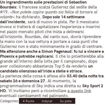
Un ingrandimento sulle prestazioni di Sebastien
Bourdais:
il francese scalza Gutierrez dal sedile della
#19. «
Non potete capire quanto sia felice di tornare al
volante
» ha dichiarato.
Dopo sole 14 settimane
dall’incidente
, sarà di nuovo in pista. Per il messicano
invece si tratterà di capitalizzare l’esperienza e inserirsi
nel pazzo mercato piloti che inizia a delinearsi
all’orizzonte. Bourdais, dal canto suo, dovrà riprendere
la mano con la sua vettura e portare a casa punti che
Gutierrez non è stato minimamente in grado di centrare.
Ma attenzione anche a Simon Pagenaud: fu lui a vincere a
Phoenix e potrebbe replicarsi.
Il che lo proietterebbe alla
grande all’interno della lotta per il campionato, dopo
aver collezionato abbastanza Top 5 da renderlo
un
candidato silenzioso all’iride a stelle e strisce.
La partenza della corsa è attesa alle
03.40 della notte tra
sabato 26 e domenica 27
. Al momento, la
programmazione di Sky indica una diretta su
Sky Sport 2
HD
. Vi invitiamo però a ricontrollare
a questo link
eventuali cambiamenti nel palinsesto.
Categories:
4 Ruote
Indycar
Su pista