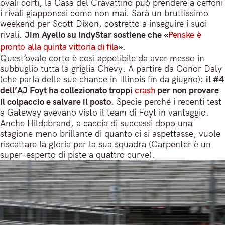
ovali corti, la Casa del Cravattino può prendere a ceffoni
i rivali giapponesi come non mai. Sarà un bruttissimo
weekend per Scott Dixon, costretto a inseguire i suoi
rivali.
Jim Ayello su IndyStar sostiene che «
Penske è
pronto alla quinta vittoria di fila
».
Quest’ovale corto è così appetibile da aver messo in
subbuglio tutta la griglia Chevy. A partire da Conor Daly
(che parla delle sue chance in Illinois fin da giugno):
il #4
dell’AJ Foyt ha collezionato troppi
crash
per non provare
il colpaccio e salvare il posto
. Specie perché i recenti test
a Gateway avevano visto il team di Foyt in vantaggio.
Anche Hildebrand, a caccia di successi dopo una
stagione meno brillante di quanto ci si aspettasse, vuole
riscattare la gloria per la sua squadra (Carpenter è un
super-esperto di piste a quattro curve).