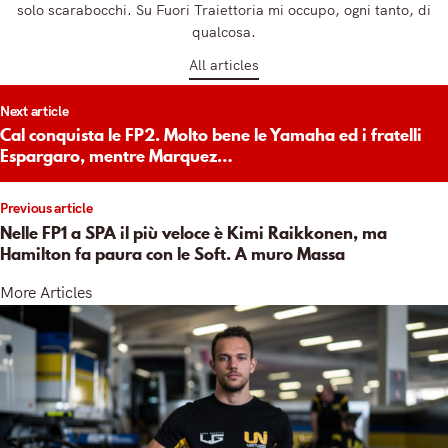
solo scarabocchi. Su Fuori Traiettoria mi occupo, ogni tanto, di
qualcosa.
All articles
t
Next article
igation
Cal conquista le FP2. Molto bene le Yamaha ed i fratelli
Espargaro, mentre Marquez…
Previous article
Nelle FP1 a SPA il più veloce è Kimi Raikkonen, ma
Hamilton fa paura con le Soft. A muro Massa
More Articles