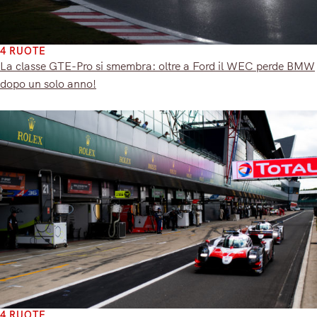
4 RUOTE
La classe GTE-Pro si smembra: oltre a Ford il WEC perde BMW
dopo un solo anno!
4 RUOTE