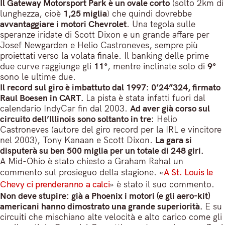
Il Gateway Motorsport Park è un ovale corto
(solto 2km di
lunghezza, cioè
1,25 miglia
) che quindi dovrebbe
avvantaggiare i motori Chevrolet
. Una tegola sulle
speranze iridate di Scott Dixon e un grande affare per
Josef Newgarden e Helio Castroneves, sempre più
proiettati verso la volata finale. Il banking delle prime
due curve raggiunge gli
11°
, mentre inclinate solo di
9°
sono le ultime due.
Il record sul giro è imbattuto dal 1997: 0’24”324, firmato
Raul Boesen in CART.
La pista è stata infatti fuori dal
calendario IndyCar fin dal 2003.
Ad aver già corso sul
circuito dell’Illinois sono soltanto in tre:
Helio
Castroneves (autore del giro record per la IRL e vincitore
nel 2003), Tony Kanaan e Scott Dixon.
La gara si
disputerà su ben 500 miglia per un totale di 248 giri.
A Mid-Ohio è stato chiesto a Graham Rahal un
commento sul prosieguo della stagione. «
A St. Louis le
Chevy ci prenderanno a calci
» è stato il suo commento.
Non deve stupire: già a Phoenix i motori (e gli aero-kit)
americani hanno dimostrato una grande superiorità.
E su
circuiti che mischiano alte velocità e alto carico come gli