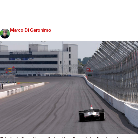
col muso contro i muretti di Indianapolis. Adesso ritorna
a correre a Gateway, mandando a casa Gutierrez e
provando a portare pepe in un campionato che indica
sempre…
Marco Di Geronimo
Share
25 Agosto 2017
3 min read