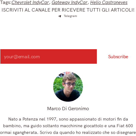
Tags:
Chevrolet IndyCar
, 
Gateway IndyCar
, 
Helio Castroneves
ISCRIVITI AL CANALE PER RICEVERE TUTTI GLI ARTICOLI!
Telegram
Iscriviti e ricevi articoli appena sfornati. Unisciti alla
community!
Iscriviti alla nostra newsletter e scopri in anteprima le notizie
più importanti del mattino.
Search
Subscribe
Registrandoti, accetti la nostra Informativa sulla privacy e i nostri Termini.
Marco Di Geronimo
Nato a Potenza nel 1997, sono appassionato di motori fin da
bambino, ma guido soltanto macchinine giocattolo e una Fiat 600
ormai sgangherata. Scrivo da quando ho realizzato che so disegnare