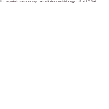
Non può pertanto considerarsi un prodotto editoriale ai sensi della legge n. 62 del 7.03.2001.
a
b
u
e
g
o
b
d
r
o
e
I
a
k
n
m