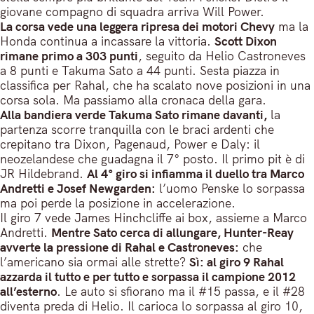
giovane compagno di squadra arriva Will Power.
La corsa vede una leggera ripresa dei motori Chevy
ma la
Honda continua a incassare la vittoria.
Scott Dixon
rimane primo a 303 punti
, seguito da Helio Castroneves
a 8 punti e Takuma Sato a 44 punti. Sesta piazza in
classifica per Rahal, che ha scalato nove posizioni in una
corsa sola. Ma passiamo alla cronaca della gara.
Alla bandiera verde Takuma Sato rimane davanti,
la
partenza scorre tranquilla con le braci ardenti che
crepitano tra Dixon, Pagenaud, Power e Daly: il
neozelandese che guadagna il 7° posto. Il primo pit è di
JR Hildebrand.
Al 4° giro si infiamma il duello tra Marco
Andretti e Josef Newgarden:
l’uomo Penske lo sorpassa
ma poi perde la posizione in accelerazione.
Il giro 7 vede James Hinchcliffe ai box, assieme a Marco
Andretti.
Mentre Sato cerca di allungare, Hunter-Reay
avverte la pressione di Rahal e Castroneves:
che
l’americano sia ormai alle strette?
Sì: al giro 9 Rahal
azzarda il tutto e per tutto e sorpassa il campione 2012
all’esterno
. Le auto si sfiorano ma il #15 passa, e il #28
diventa preda di Helio. Il carioca lo sorpassa al giro 10,