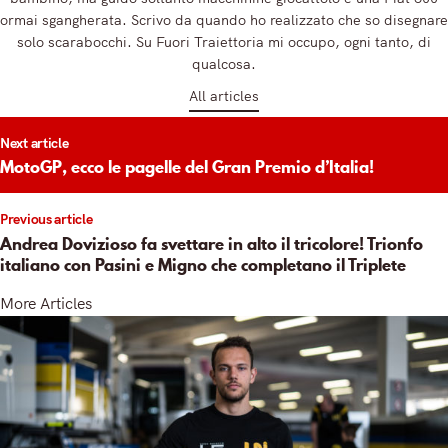
ormai sgangherata. Scrivo da quando ho realizzato che so disegnare
solo scarabocchi. Su Fuori Traiettoria mi occupo, ogni tanto, di
qualcosa.
All articles
t
Next article
igation
MotoGP, ecco le pagelle del Gran Premio d’Italia!
Previous article
Andrea Dovizioso fa svettare in alto il tricolore! Trionfo
italiano con Pasini e Migno che completano il Triplete
More Articles