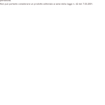
periodicità.
t
e
T
k
Non può pertanto considerarsi un prodotto editoriale ai sensi della legge n. 62 del 7.03.2001.
a
b
u
e
g
o
b
d
r
o
e
I
a
k
n
m