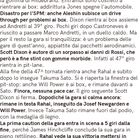
la gomma di Hildebrand. Entrambi sono costretti a
rientrare ai box: addirittura Jones spegne l’automobile.
Disastro per l’SPM: anche Aleshin subisce un drive
through per problemi ai box
. Dixon rientra ai box assieme
ad Andretti al 39° giro. Pochi giri dopo Castroneves è
riuscito a passare Marco Andretti, in un duello caldo. Ma
per il resto la gara si tranquillizza: è un problema delle
gare di quest’anno, appiattite dai pacchetti aerodinamici.
Scott Dixon è autore di un sorpasso ai danni di Rossi, che
però è a fine stint con gomme morbide
. Infatti al 47° giro
rientra in pit-lane.
Alla fine della 47^ tornata rientra anche Rahal e subito
dopo lo insegue Takuma Sato. Si è riaperta la finestra del
pit-stop: anche Will Power è ai box, e rimane davanti a
Sato.
Finora, nessuna pace car.
Il giro seguente Scott
Dixon si ferma.
Dopodiché la gara si calma ancora:
rimane in testa Rahal, inseguito da Josef Newgarden e
Will Power.
Invece Takuma Sato rimane fuori dal podio,
con la medaglia di legno.
La prima caution della gara entra in scena a 5 giri dalla
fine
, perché James Hinchcliffe conclude la sua gara in
pieno rettilineo.
Rahal vede la sua vittoria mettersi in