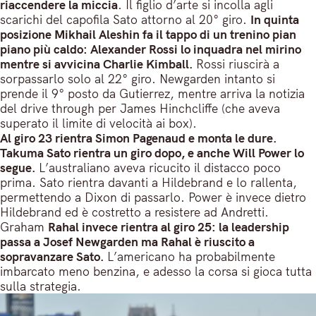
riaccendere la miccia
. Il figlio d’arte si incolla agli
scarichi del capofila Sato attorno al 20° giro.
In quinta
posizione Mikhail Aleshin fa il tappo di un trenino pian
piano più caldo: Alexander Rossi lo inquadra nel mirino
mentre si avvicina Charlie Kimball.
Rossi riuscirà a
sorpassarlo solo al 22° giro. Newgarden intanto si
prende il 9° posto da Gutierrez, mentre arriva la notizia
del drive through per James Hinchcliffe (che aveva
superato il limite di velocità ai box).
Al giro 23 rientra Simon Pagenaud e monta le dure.
Takuma Sato rientra un giro dopo, e anche Will Power lo
segue.
L’australiano aveva ricucito il distacco poco
prima. Sato rientra davanti a Hildebrand e lo rallenta,
permettendo a Dixon di passarlo. Power è invece dietro
Hildebrand ed è costretto a resistere ad Andretti.
Graham
Rahal invece rientra al giro 25: la leadership
passa a Josef Newgarden ma Rahal è riuscito a
sopravanzare Sato.
L’americano ha probabilmente
imbarcato meno benzina, e adesso la corsa si gioca tutta
sulla strategia.