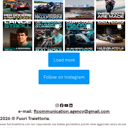
Load more
Follow on Instagram
I
F
Y
L
e-mail:
ftcommunication.agency@gmail.com
n
a
o
i
2026 © Fuori Traiettoria.
s
c
u
n
www.fuoritraiettoria.com non rappresenta una testata giornalistica poiché viene aggiornato senza alcuna