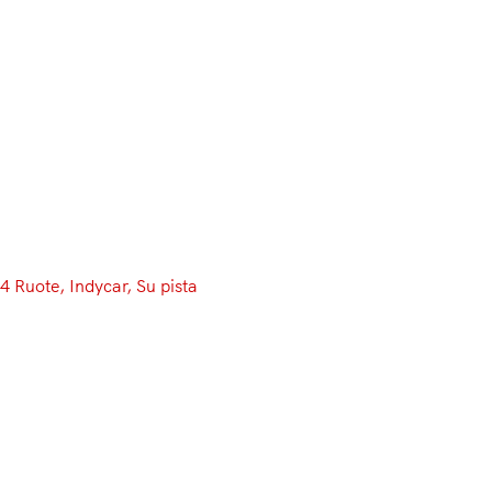
Menu
4 Ruote
, 
Indycar
, 
Su pista
IndyCar, Graham Rahal
concede il bis: scala nove
posizioni in due gare!
Newgarden recupera, Sato
delude