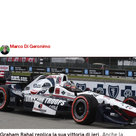
Graham Rahal replica la sua vittoria di ieri. Anche la
seconda manche dell’Indy Dual di Detroit va al figlio
d’arte e quindi sale a quota 248 punti. Una gara molto
tranquilla ma con un finale thriller, che aveva messo a
rischio l’affermazione del giovane #15. Ma lui è riuscito a
resistere ed è finito davanti…
Marco Di Geronimo
Share
4 Giugno 2017
4 min read
Graham Rahal replica la sua vittoria di ieri.
Anche la