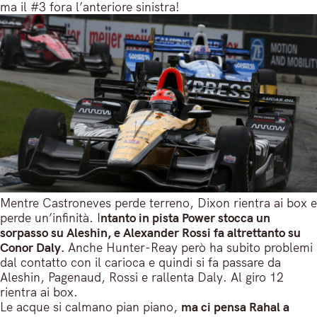
ma il #3 fora l’anteriore sinistra!
Mentre Castroneves perde terreno, Dixon rientra ai box e
perde un’infinità. I
ntanto in pista Power stocca un
sorpasso su Aleshin, e Alexander Rossi fa altrettanto su
Conor Daly.
Anche Hunter-Reay però ha subito problemi
dal contatto con il carioca e quindi si fa passare da
Aleshin, Pagenaud, Rossi e rallenta Daly. Al giro 12
rientra ai box.
Le acque si calmano pian piano,
ma ci pensa Rahal a