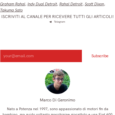
Graham Rahal
, 
Indy Dual Detroit
, 
Rahal Detroit
, 
Scott Dixon
, 
Takuma Sato
ISCRIVITI AL CANALE PER RICEVERE TUTTI GLI ARTICOLI!
Telegram
Iscriviti e ricevi articoli appena sfornati. Unisciti alla
community!
Iscriviti alla nostra newsletter e scopri in anteprima le notizie
più importanti del mattino.
Search
Subscribe
Registrandoti, accetti la nostra Informativa sulla privacy e i nostri Termini.
Marco Di Geronimo
Nato a Potenza nel 1997, sono appassionato di motori fin da
bambino, ma guido soltanto macchinine giocattolo e una Fiat 600