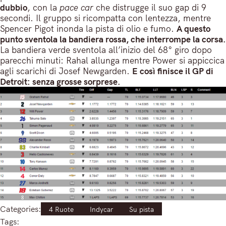
dubbio
, con la
pace car
che distrugge il suo gap di 9
secondi. Il gruppo si ricompatta con lentezza, mentre
Spencer Pigot inonda la pista di olio e fumo.
A questo
punto sventola la bandiera rossa, che interrompe la corsa.
La bandiera verde sventola all’inizio del 68° giro dopo
parecchi minuti: Rahal allunga mentre Power si appiccica
agli scarichi di Josef Newgarden.
E così finisce il GP di
Detroit: senza grosse sorprese.
Categories:
4 Ruote
Indycar
Su pista
Tags: