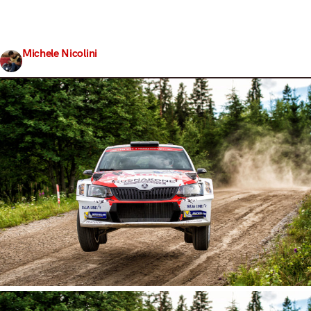
già ipotizzati da tempo. Nell’arco di poco più di 24 ore si
è andata sostanzialmente a completare la line-up dei
piloti che correranno il Mondiale Rally 2018…
Michele Nicolini
Share
28 Settembre 2017
3 min read