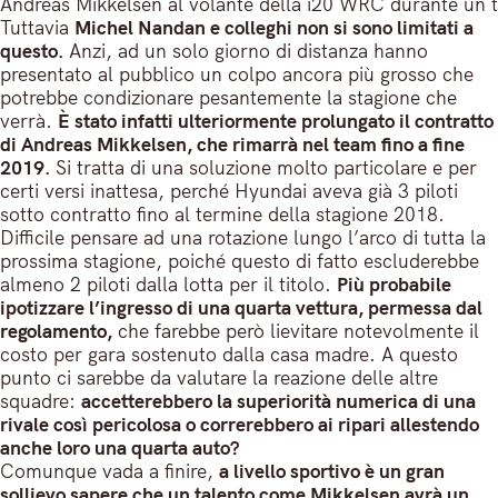
Andreas Mikkelsen al volante della i20 WRC durante un t
Tuttavia
Michel Nandan e colleghi non si sono limitati a
questo.
Anzi, ad un solo giorno di distanza hanno
presentato al pubblico un colpo ancora più grosso che
potrebbe condizionare pesantemente la stagione che
verrà.
È stato infatti ulteriormente prolungato il contratto
di Andreas Mikkelsen, che rimarrà nel team fino a fine
2019.
Si tratta di una soluzione molto particolare e per
certi versi inattesa, perché Hyundai aveva già 3 piloti
sotto contratto fino al termine della stagione 2018.
Difficile pensare ad una rotazione lungo l’arco di tutta la
prossima stagione, poiché questo di fatto escluderebbe
almeno 2 piloti dalla lotta per il titolo.
Più probabile
ipotizzare l’ingresso di una quarta vettura, permessa dal
regolamento,
che farebbe però lievitare notevolmente il
costo per gara sostenuto dalla casa madre. A questo
punto ci sarebbe da valutare la reazione delle altre
squadre:
accetterebbero la superiorità numerica di una
rivale così pericolosa o correrebbero ai ripari allestendo
anche loro una quarta auto?
Comunque vada a finire,
a livello sportivo è un gran
sollievo sapere che un talento come Mikkelsen avrà un