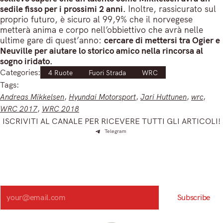
sedile fisso per i prossimi 2 anni.
Inoltre, rassicurato sul
proprio futuro, è sicuro al 99,9% che il norvegese
metterà anima e corpo nell’obbiettivo che avrà nelle
ultime gare di quest’anno:
cercare di mettersi tra Ogier e
Neuville per aiutare lo storico amico nella rincorsa al
sogno iridato.
Categories:
4 Ruote
Fuori Strada
WRC
Tags:
Andreas Mikkelsen
, 
Hyundai Motorsport
, 
Jari Huttunen
, 
wrc
, 
WRC 2017
, 
WRC 2018
ISCRIVITI AL CANALE PER RICEVERE TUTTI GLI ARTICOLI!
Telegram
Iscriviti e ricevi articoli appena sfornati. Unisciti alla
community!
Iscriviti alla nostra newsletter e scopri in anteprima le notizie
più importanti del mattino.
Search
Subscribe
Registrandoti, accetti la nostra Informativa sulla privacy e i nostri Termini.