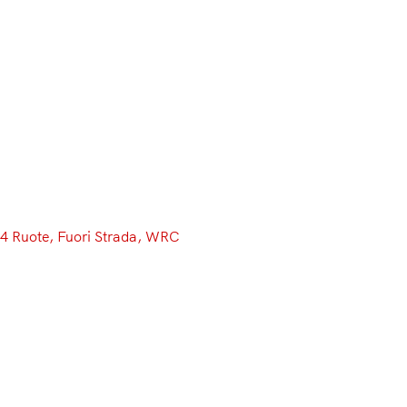
Menu
4 Ruote
, 
Fuori Strada
, 
WRC
Hyundai-mercato: una R5 per
Huttunen, una WRC per
Mikkelsen
Sono state giornate molto piene nella sezione di Alzenau
di Hyundai Motorsport, con la casa coreana che ha
messo a punto gli ultimi dettagli di due contratti chiave