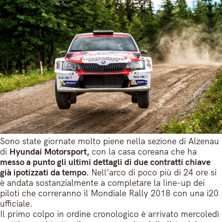
Sono state giornate molto piene nella sezione di Alzenau
di
Hyundai Motorsport,
con la casa coreana che ha
messo a punto gli ultimi dettagli di due contratti chiave
già ipotizzati da tempo.
Nell’arco di poco più di 24 ore si
è andata sostanzialmente a completare la line-up dei
piloti che correranno il Mondiale Rally 2018 con una i20
ufficiale.
Il primo colpo in ordine cronologico è arrivato mercoledì