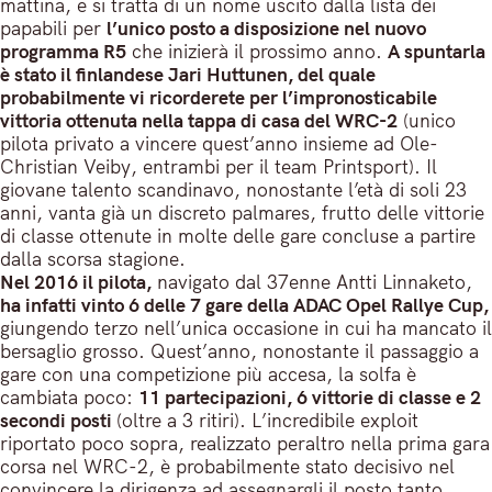
mattina, e si tratta di un nome uscito dalla lista dei
papabili per
l’unico posto a disposizione nel nuovo
programma R5
che inizierà il prossimo anno.
A spuntarla
è stato il finlandese Jari Huttunen, del quale
probabilmente vi ricorderete per l’impronosticabile
vittoria ottenuta nella tappa di casa del WRC-2
(unico
pilota privato a vincere quest’anno insieme ad Ole-
Christian Veiby, entrambi per il team Printsport). Il
giovane talento scandinavo, nonostante l’età di soli 23
anni, vanta già un discreto palmares, frutto delle vittorie
di classe ottenute in molte delle gare concluse a partire
dalla scorsa stagione.
Nel 2016 il pilota,
navigato dal 37enne Antti Linnaketo,
ha infatti vinto 6 delle 7 gare della ADAC Opel Rallye Cup,
giungendo terzo nell’unica occasione in cui ha mancato il
bersaglio grosso. Quest’anno, nonostante il passaggio a
gare con una competizione più accesa, la solfa è
cambiata poco:
11 partecipazioni, 6 vittorie di classe e 2
secondi posti
(oltre a 3 ritiri). L’incredibile exploit
riportato poco sopra, realizzato peraltro nella prima gara
corsa nel WRC-2, è probabilmente stato decisivo nel
convincere la dirigenza ad assegnargli il posto tanto