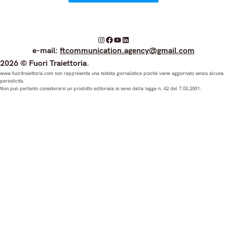
I
F
Y
L
e-mail:
ftcommunication.agency@gmail.com
n
a
o
i
2026 © Fuori Traiettoria.
s
c
u
n
www.fuoritraiettoria.com non rappresenta una testata giornalistica poiché viene aggiornato senza alcuna
periodicità.
t
e
T
k
Non può pertanto considerarsi un prodotto editoriale ai sensi della legge n. 62 del 7.03.2001.
a
b
u
e
g
o
b
d
r
o
e
I
a
k
n
m