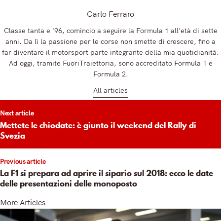
Carlo Ferraro
Classe tanta e '96, comincio a seguire la Formula 1 all'età di sette
anni. Da lì la passione per le corse non smette di crescere, fino a
far diventare il motorsport parte integrante della mia quotidianità.
Ad oggi, tramite FuoriTraiettoria, sono accreditato Formula 1 e
Formula 2.
All articles
t
Next article
igation
Mettete le chiodate: è giunto il weekend del Rally di
Svezia
Previous article
La F1 si prepara ad aprire il sipario sul 2018: ecco le date
delle presentazioni delle monoposto
More Articles