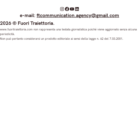
I
F
Y
L
e-mail:
ftcommunication.agency@gmail.com
n
a
o
i
2026 © Fuori Traiettoria.
s
c
u
n
www.fuoritraiettoria.com non rappresenta una testata giornalistica poiché viene aggiornato senza alcuna
periodicità.
t
e
T
k
Non può pertanto considerarsi un prodotto editoriale ai sensi della legge n. 62 del 7.03.2001.
a
b
u
e
g
o
b
d
r
o
e
I
a
k
n
m