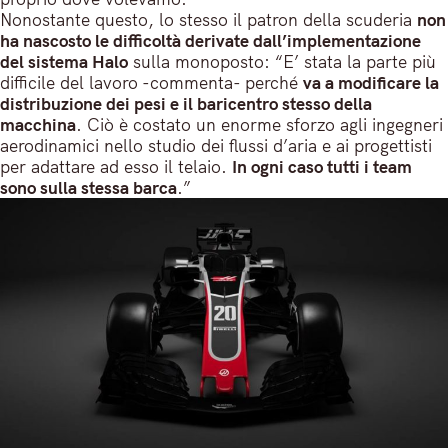
Nonostante questo, lo stesso il patron della scuderia
non
ha nascosto le difficoltà derivate dall’implementazione
del sistema Halo
sulla monoposto: “E’ stata la parte più
difficile del lavoro -commenta- perché
va a modificare la
distribuzione dei pesi e il baricentro stesso della
macchina
. Ciò è costato un enorme sforzo agli ingegneri
aerodinamici nello studio dei flussi d’aria e ai progettisti
per adattare ad esso il telaio.
In ogni caso tutti i team
sono sulla stessa barca
.”