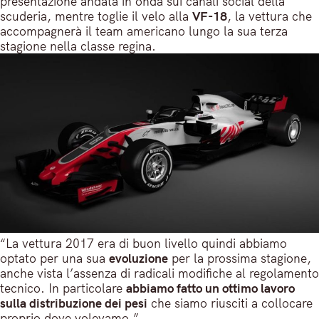
presentazione andata in onda sui canali social della
scuderia, mentre toglie il velo alla
VF-18
, la vettura che
accompagnerà il team americano lungo la sua terza
stagione nella classe regina.
“La vettura 2017 era di buon livello quindi abbiamo
optato per una sua
evoluzione
per la prossima stagione,
anche vista l’assenza di radicali modifiche al regolamento
tecnico. In particolare
abbiamo fatto un ottimo lavoro
sulla distribuzione dei pesi
che siamo riusciti a collocare
proprio dove volevamo.”