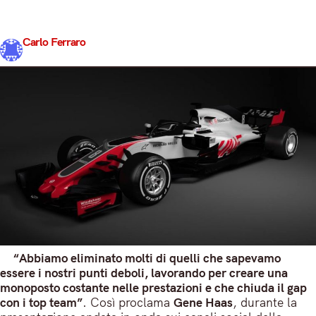
scuderia, mentre toglie il velo alla VF-18, la vettura che
accompagnerà…
Carlo Ferraro
Share
14 Febbraio 2018
2 min read
“Abbiamo eliminato molti di quelli che sapevamo
essere i nostri punti deboli, lavorando per creare una
monoposto costante nelle prestazioni e che chiuda il gap
con i top team”
. Così proclama
Gene Haas
, durante la