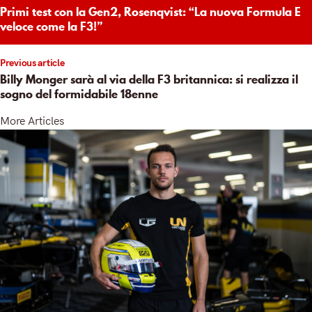
igation
Primi test con la Gen2, Rosenqvist: “La nuova Formula E
veloce come la F3!”
Previous article
Billy Monger sarà al via della F3 britannica: si realizza il
sogno del formidabile 18enne
More Articles