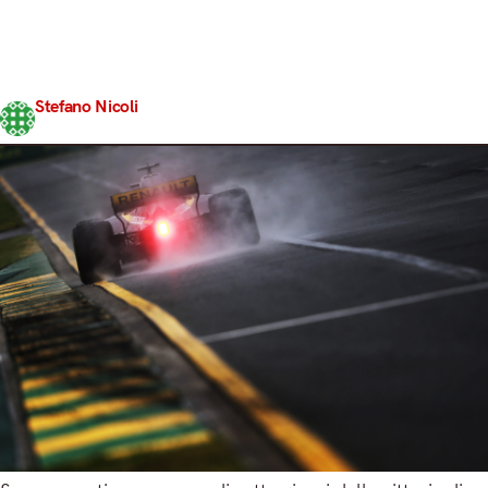
negli occhi le immagini delle auto che sfiorano i muretti
dell’Albert Park. E per chi non dovesse accontentarsi di
averle solamente impresse nella memoria ma volesse
invece averle…
Stefano Nicoli
Share
30 Marzo 2018
4 min read