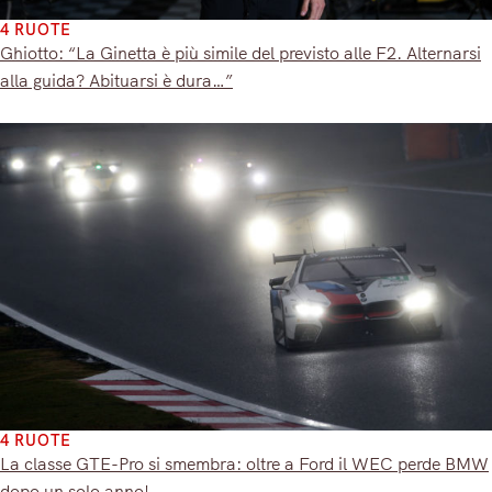
4 RUOTE
Ghiotto: “La Ginetta è più simile del previsto alle F2. Alternarsi
alla guida? Abituarsi è dura…”
4 RUOTE
La classe GTE-Pro si smembra: oltre a Ford il WEC perde BMW
dopo un solo anno!