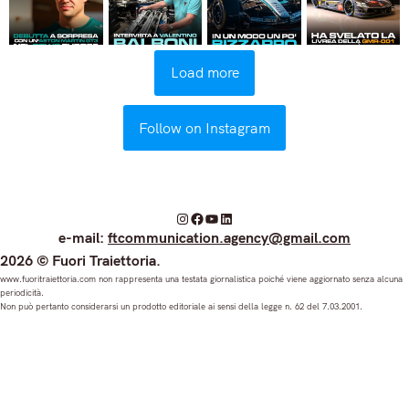
Load more
Follow on Instagram
I
F
Y
L
e-mail:
ftcommunication.agency@gmail.com
n
a
o
i
2026 © Fuori Traiettoria.
s
c
u
n
www.fuoritraiettoria.com non rappresenta una testata giornalistica poiché viene aggiornato senza alcuna
periodicità.
t
e
T
k
Non può pertanto considerarsi un prodotto editoriale ai sensi della legge n. 62 del 7.03.2001.
a
b
u
e
g
o
b
d
r
o
e
I
a
k
n