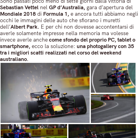
Sono passati poco meno di sette giorni dalla vittoria di
Sebastian Vettel
nel
GP d’Australia,
gara d’apertura del
Mondiale 2018
di
Formula 1,
e ancora tutti abbiamo negli
occhi le immagini delle auto che sfiorano i muretti
dell’
Albert Park.
E per chi non dovesse accontentarsi di
averle solamente impresse nella memoria ma volesse
invece averle anche
come sfondo del proprio PC, tablet o
smartphone,
ecco la soluzione:
una photogallery con 35
tra i migliori scatti realizzati nel corso del weekend
australiano.