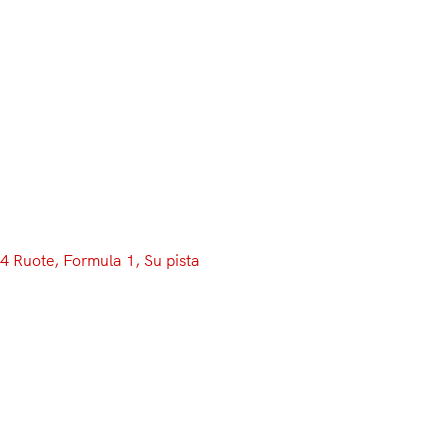
Menu
4 Ruote
, 
Formula 1
, 
Su pista
GP d’Australia: 35 scatti per
raccontare il weekend
australiano della F1
Sono passati poco meno di sette giorni dalla vittoria di
Sebastian Vettel nel GP d’Australia, gara d’apertura del
Mondiale 2018 di Formula 1, e ancora tutti abbiamo