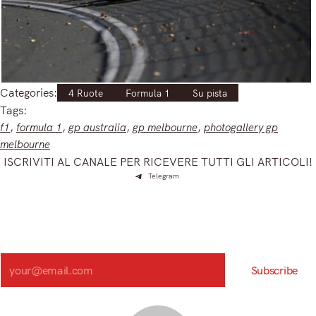
Categories:
4 Ruote
Formula 1
Su pista
Tags:
f1
, 
formula 1
, 
gp australia
, 
gp melbourne
, 
photogallery gp
melbourne
ISCRIVITI AL CANALE PER RICEVERE TUTTI GLI ARTICOLI!
Telegram
Iscriviti e ricevi articoli appena sfornati. Unisciti alla
community!
Iscriviti alla nostra newsletter e scopri in anteprima le notizie
più importanti del mattino.
Search
Subscribe
Registrandoti, accetti la nostra Informativa sulla privacy e i nostri Termini.