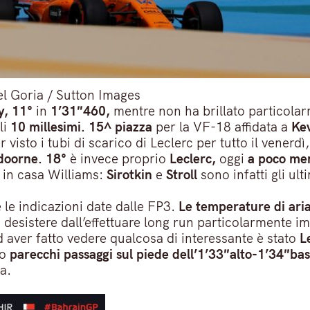
 Goria / Sutton Images
y, 11°
in
1’31″460,
mentre non ha brillato particola
li
10 millesimi. 15^ piazza
per la VF-18 affidata a
Ke
isto i tubi di scarico di Leclerc per tutto il venerdì,
ndoorne. 18°
è invece proprio
Leclerc,
oggi
a poco men
i in casa Williams:
Sirotkin
e
Stroll
sono infatti gli ulti
le indicazioni date dalle FP3.
Le temperature di aria
a desistere dall’effettuare long run particolarmente i
d aver fatto vedere qualcosa di interessante è stato
L
to
parecchi passaggi sul piede dell’1’33″alto-1’34″bas
a.