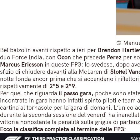
© Manuel
Bel balzo in avanti rispetto a ieri per
Brendon Hartle
duo Force India, con
Ocon
che precede
Perez
per so
Marcus Ericsson
in queste FP3: lo svedese, dopo aver v
sfizio di chiudere davanti alla McLaren di
Stoffel Va
notte fonda ancor prima che si accendano i riflettor
rispettivamente di
2″5
e
2″9.
Per quel che riguarda
il passo gara,
poche sono state 
incontrate in gara hanno infatti spinto piloti e team 
cartina al tornasole per la gara di domani. L’unico a
durante la seconda sessione del venerdì ha inanella
vittoria nonostante la penalità sulla griglia di partenz
Ecco la classifica completa al termine delle FP3: