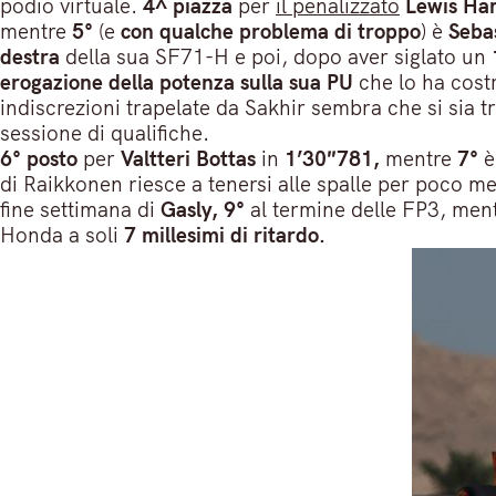
podio virtuale.
4^ piazza
per
il penalizzato
Lewis Ham
mentre
5°
(e
con qualche problema di troppo
) è
Sebas
destra
della sua SF71-H e poi, dopo aver siglato un
erogazione della potenza sulla sua PU
che lo ha costr
indiscrezioni trapelate da Sakhir sembra che si sia t
sessione di qualifiche.
6° posto
per
Valtteri Bottas
in
1’30″781,
mentre
7°
è
di Raikkonen riesce a tenersi alle spalle per poco m
fine settimana di
Gasly, 9°
al termine delle FP3, ment
Honda a soli
7 millesimi di ritardo.