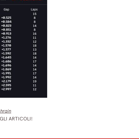
ahrain
GLI ARTICOLI!
ù importanti del mattino.