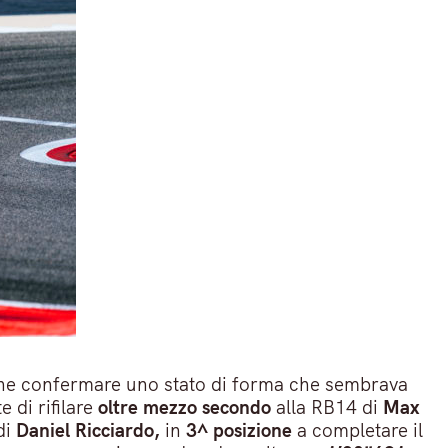
 fa che confermare uno stato di forma che sembrava
 di rifilare
oltre mezzo secondo
alla RB14 di
Max
di
Daniel Ricciardo,
in
3^ posizione
a completare il