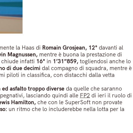
rmente la Haas di
Romain Grosjean, 12°
davanti al
vin Magnussen,
mentre è buona la prestazione di
 chiude infatti
16°
in
1’31″859,
togliendosi anche lo
o di due decimi
dal compagno di squadra, mentre è
mi piloti in classifica, con distacchi dalla vetta
 ed asfalto troppo diverse
da quelle che saranno
mpegnativi, lasciando quindi alle
FP2
di ieri il ruolo di
ewis Hamilton,
che con le SuperSoft non provate
so:
un ritmo che lo includerebbe nella lotta per la