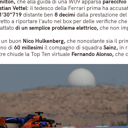
ilton,
che alla guida di una W09 apparsa
parecchio
tian Vettel:
il tedesco della Ferrari prima ha accusa
1’30″719
distante ben
8 decimi
dalla prestazione de
etto a riportare l’auto nel box per delle verifiche che
rattato
di un semplice problema elettrico,
che non imp
 un buon
Nico Hulkenberg,
che nonostante sia il pri
eno di
60 millesimi
il compagno di squadra
Sainz,
in r
re chiude la Top Ten virtuale
Fernando Alonso,
che c