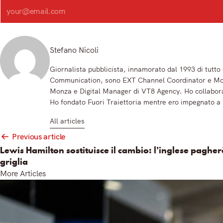
Registrandoti, accetti la nostra Informativa sulla privacy e i nostri Termini.
Stefano Nicoli
Giornalista pubblicista, innamorato dal 1993 di tutt
Communication, sono EXT Channel Coordinator e Motor
Monza e Digital Manager di VT8 Agency. Ho collabora
Ho fondato Fuori Traiettoria mentre ero impegnato a
All articles
Post
Previous article
navigation
Lewis Hamilton sostituisce il cambio: l’inglese pagherà
griglia
More Articles