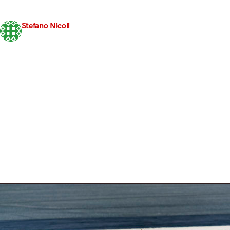
libere andate in scena sull’asfalto di Sakhir, gli o
palla al…
Stefano Nicoli
7 Aprile 2018
3 min read