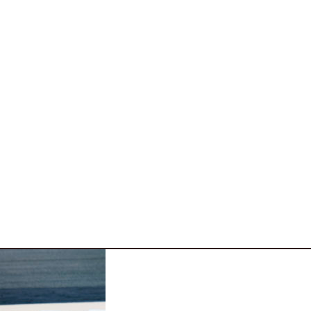
ltre 30° non sembrano aver minimamente intaccato lo 
varie 4 ruote