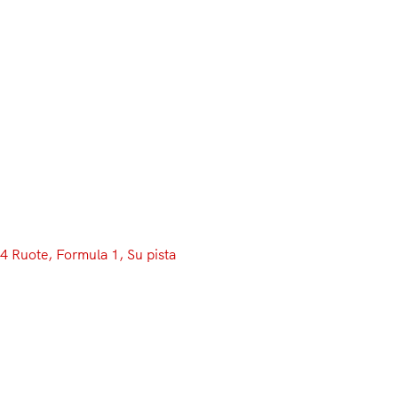
4 Ruote
, 
Formula 1
, 
Su pista
Nelle FP3 del Bahrai
davanti a Mercedes
Su di lui, l’uomo di ghiaccio, il caldo asfissiante del