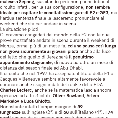
malese a Sepang,
suscitando però non pochi dubbi: il
circuito infatti, per la sua configurazione,
non sembra
ideale per ospitare le concitatissime gare di F2 e GP3,
ma
l’ardua sentenza finale la lasceremo pronunciare al
weekend che sta per andare in scena.
La situazione piloti
Ci eravamo congedati dal mondo della F2 con le due
prove mozzafiato andate in scena durante il weekend di
Monza, ormai più di un mese fa,
ed una pausa così lunga
non giova sicuramente ai giovani piloti
anche alla luce
del fatto che quello di Jerez sarà
il penultimo
appuntamento stagionale,
di nuovo ad oltre un mese di
distanza dal season finale ad Abu Dhabi.
Il circuito che nel 1997 ha assegnato il titolo della F1 a
Jacques Villeneuve sembra altamente favorevole a
coronare anche i sogni iridati del rookie della FDA
Charles Leclerc,
anche se la matematica lascia ancora
speranze ad altri 3 piloti:
Oliver Rowland, Artem
Markelov
e
Luca Ghiotto.
Nonostante infatti l’ampio margine di
59
lunghezze
sull’inglese (2°) e di
68
sull’italiano (4°),
i 74
punti
ancora da assegnare non escludono nessuno di