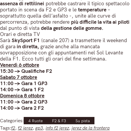
assenza di rettilinei
potrebbe castrare il tipico spettacolo
portato in scena da F2 e GP3 e le
temperature
–
soprattutto quella dell’asfalto -, unite alle curve di
percorrenza, potrebbe rendere
più difficile la vita ai piloti
dal punto di vista
della gestione delle gomme.
Orari e diretta TV
Sarà
SkySport F1
(canale 207) a trasmettere il weekend
di gara
in diretta,
grazie anche alla mancata
sovrapposizione con gli appuntamenti nel Sol Levante
della F1. Ecco tutti gli orari del fine settimana.
Venerdì 6 ottobre
15:30 -> Qualifiche F2
Sabato 7 ottobre
11:00 -> Gara 1 GP3
14:00 -> Gara 1 F2
Domenica 8 ottobre
11:00 -> Gara 2 GP3
14:00 -> Gara 2 F2
Categories:
4 Ruote
F2 & F3
Su pista
Tags:
f2
, 
f2 jerez
, 
gp3
, 
info f2 jerez
, 
jerez de la frontera