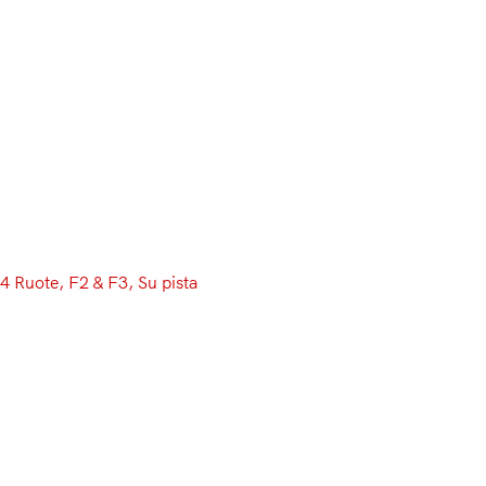
Menu
4 Ruote
, 
F2 & F3
, 
Su pista
F2 e GP3 riaccendono i motori
a Jerez: info e orari del
weekend
Dopo oltre un mese di pausa dall’ultimo appuntamento
in occasione del GP di Monza, la Formula 2 e la GP3
sono pronte a scendere di nuovo in pista senza la “nave