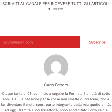
ISCRIVITI AL CANALE PER RICEVERE TUTTI GLI ARTICOLI!
Telegram
Iscriviti e ricevi articoli appena sfornati. Unisciti alla
community!
Iscriviti alla nostra newsletter e scopri in anteprima le notizie
più importanti del mattino.
Search
Subscribe
Registrandoti, accetti la nostra Informativa sulla privacy e i nostri Termini.
Carlo Ferraro
Classe tanta e '96, comincio a seguire la Formula 1 all'età di sette
anni. Da lì la passione per le corse non smette di crescere, fino a
far diventare il motorsport parte integrante della mia quotidianità.
Ad oggi, tramite FuoriTraiettoria, sono accreditato Formula 1 e