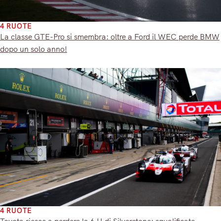
4 RUOTE
La classe GTE-Pro si smembra: oltre a Ford il WEC perde BMW
dopo un solo anno!
4 RUOTE