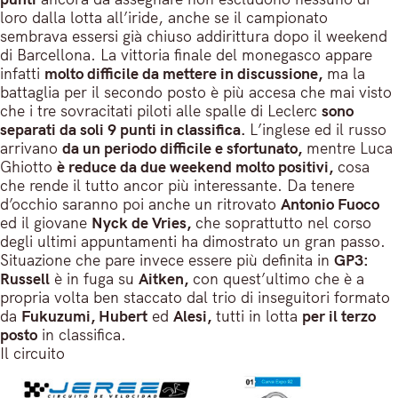
loro dalla lotta all’iride, anche se il campionato
sembrava essersi già chiuso addirittura dopo il weekend
di Barcellona. La vittoria finale del monegasco appare
infatti
molto difficile da mettere in discussione,
ma la
battaglia per il secondo posto è più accesa che mai visto
che i tre sovracitati piloti alle spalle di Leclerc
sono
separati da soli 9 punti in classifica.
L’inglese ed il russo
arrivano
da un periodo difficile e sfortunato,
mentre Luca
Ghiotto
è reduce da due weekend molto positivi,
cosa
che rende il tutto ancor più interessante. Da tenere
d’occhio saranno poi anche un ritrovato
Antonio Fuoco
ed il giovane
Nyck de Vries,
che soprattutto nel corso
degli ultimi appuntamenti ha dimostrato un gran passo.
Situazione che pare invece essere più definita in
GP3:
Russell
è in fuga su
Aitken,
con quest’ultimo che è a
propria volta ben staccato dal trio di inseguitori formato
da
Fukuzumi, Hubert
ed
Alesi,
tutti in lotta
per il terzo
posto
in classifica.
Il circuito