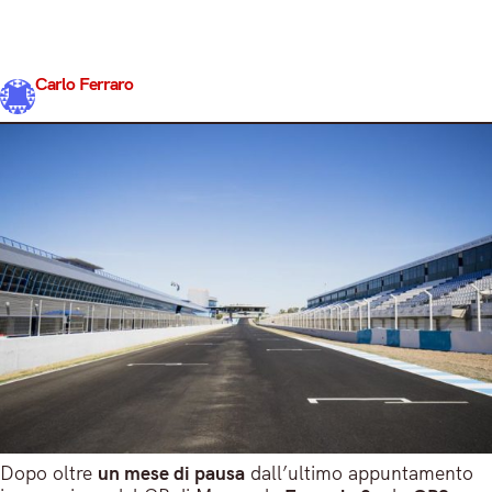
madre” F1. Se infatti i protagonisti del Circus sono
impegnati a darsi battaglia lungo i velocissimi curvoni di
Suzuka, i protagonisti delle serie cadette andranno…
Carlo Ferraro
Share
6 Ottobre 2017
3 min read
Dopo oltre
un mese di pausa
dall’ultimo appuntamento