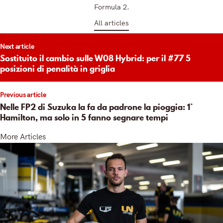
Formula 2.
All articles
t
Next article
igation
Sostituito il cambio sulle W08 Hybrid: per il #77 5
posizioni di penalità in griglia
Previous article
Nelle FP2 di Suzuka la fa da padrone la pioggia: 1°
Hamilton, ma solo in 5 fanno segnare tempi
More Articles