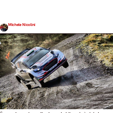
troppo, in modo da ritrovarsi la strada già pulita dai
concorrenti precedenti ma non eccessivamente rovinata
dai troppi passaggi. Tuttavia, chi pensa che Elfyn Evans
abbia dominato la prima…
Michele Nicolini
Share
28 Ottobre 2017
4 min read