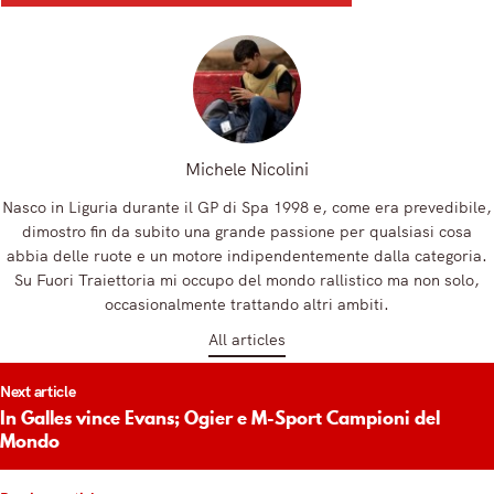
Registrandoti, accetti la nostra Informativa sulla privacy e i nostri Termini.
Michele Nicolini
Nasco in Liguria durante il GP di Spa 1998 e, come era prevedibile,
dimostro fin da subito una grande passione per qualsiasi cosa
abbia delle ruote e un motore indipendentemente dalla categoria.
Su Fuori Traiettoria mi occupo del mondo rallistico ma non solo,
occasionalmente trattando altri ambiti.
All articles
t
Next article
igation
In Galles vince Evans; Ogier e M-Sport Campioni del
Mondo