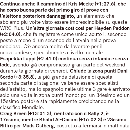
Continua anche il cammino di Kris Meeke (+1:27.6), che
ha corso buona parte del primo giro di prove con
l’alettone posteriore danneggiato,
un elemento che
abbiamo più volte visto essere imprescindibile su queste
WRC Plus.
Un’altra giornata così così per Hayden Paddon
(+2:04.0),
che fa registrare come unico acuto il secondo
posto a meno di un secondo da Latvala nella prova
nebbiosa. C’è ancora molto da lavorare per il
neozelandese, specialmente a livello mentale.
Esapekka Lappi (+2:41.0) continua senza infamia e senza
lode,
avendo già compromesso gran parte del weekend
durante la giornata di venerdì.
Chiude la zona punti Dani
Sordo (+3:35.8),
la più grande delusione di questa
seconda parte di stagione: va bene essere specialisti
dell’asfalto, ma lo spagnolo nelle ultime 3 gare è arrivato
solo una volta in zona punti (nono; poi un 34esimo ed un
15esimo posto) e sta rapidamente precipitando nella
classifica Mondiale.
Craig Breen (+13:01.3), rientrato con il Rally 2, è
17esimo, mentre Khalid Al-Qasimi (+16:02.3) è 23esimo.
Ritiro per Mads Ostberg,
costretto a fermarsi in mattinata