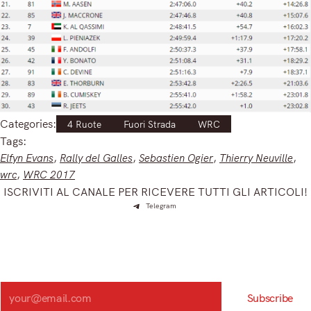
Categories:
4 Ruote
Fuori Strada
WRC
Tags:
Elfyn Evans
, 
Rally del Galles
, 
Sebastien Ogier
, 
Thierry Neuville
, 
wrc
, 
WRC 2017
ISCRIVITI AL CANALE PER RICEVERE TUTTI GLI ARTICOLI!
Telegram
Iscriviti e ricevi articoli appena sfornati. Unisciti alla
community!
Iscriviti alla nostra newsletter e scopri in anteprima le notizie
più importanti del mattino.
Search
Subscribe