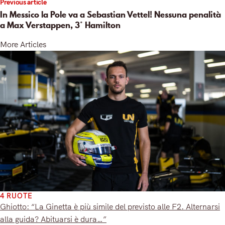
Previous article
In Messico la Pole va a Sebastian Vettel! Nessuna penalità
a Max Verstappen, 3° Hamilton
More Articles
4 RUOTE
Ghiotto: “La Ginetta è più simile del previsto alle F2. Alternarsi
alla guida? Abituarsi è dura…”