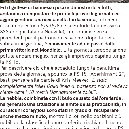
Ed il gallese ci ha messo poco a dimostrarlo a tutti,
andando a conquistare le prime 5 prove di giornata ed
aggiungendone una sesta nella tarda serata,
ottenendo
così un maestoso 6/9 (6/8 se si esclude la brevissima
SSS conquistata da Neuville); un dominio senza
precedenti per il padrone di casa che, dopo
la beffa
subita in Argentina
,
è nuovamente ad un passo dalla
prima vittoria nel Mondiale.
E la giornata sarebbe anche
potuta andare meglio, senza gli imprevisti capitati lungo
la PS 15.
Per descrivere ciò che è accaduto lungo la penultima
prova della giornata, appunto la PS 15 “Aberhirnant 2”,
basti pensare alle parole di Kris Meeke:
“È stato
completamente folle! Dalla linea di partenza non si vedeva
niente oltre i 10 metri! Dannatamente folle!”.
La nebbia, combinata con il buio causato dall’ora tarda,
ha generato una situazione al limite della praticabilità, in
cui alcuni coraggiosi sono stati in grado di recuperare
anche mezzo minuto,
mentre i piloti nelle posizioni più
nobili della classifica hanno preferito rischiare il meno
possibile. Le condizioni sono poi migliorate lungo la PS