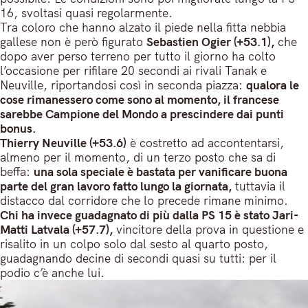
16, svoltasi quasi regolarmente.
Tra coloro che hanno alzato il piede nella fitta nebbia
gallese non è però figurato
Sebastien Ogier (+53.1),
che
dopo aver perso terreno per tutto il giorno ha colto
l’occasione per rifilare 20 secondi ai rivali Tanak e
Neuville, riportandosi così in seconda piazza:
qualora le
cose rimanessero come sono al momento, il francese
sarebbe Campione del Mondo a prescindere dai punti
bonus.
Thierry Neuville (+53.6)
è costretto ad accontentarsi,
almeno per il momento, di un terzo posto che sa di
beffa:
una sola speciale è bastata per vanificare buona
parte del gran lavoro fatto lungo la giornata,
tuttavia il
distacco dal corridore che lo precede rimane minimo.
Chi ha invece guadagnato di più dalla PS 15 è stato Jari-
Matti Latvala (+57.7),
vincitore della prova in questione e
risalito in un colpo solo dal sesto al quarto posto,
guadagnando decine di secondi quasi su tutti: per il
podio c’è anche lui.