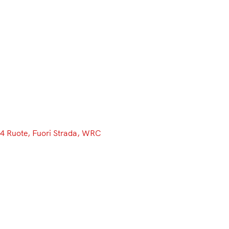
Menu
4 Ruote
, 
Fuori Strada
, 
WRC
Evans marcia solitario, ma nella
nebbia sono in 5 per il secondo
posto
È vero, ha avuto quella che probabilmente è stata la
miglior posizione di partenza possibile per tutta la
giornata di venerdì. Sesto, abbastanza avanti ma non