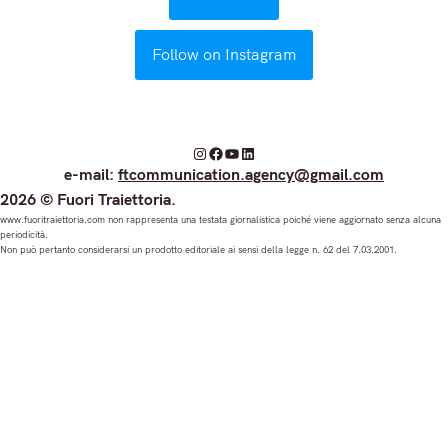
Follow on Instagram
I
F
Y
L
e-mail:
ftcommunication.agency@gmail.com
n
a
o
i
2026 © Fuori Traiettoria.
s
c
u
n
www.fuoritraiettoria.com non rappresenta una testata giornalistica poiché viene aggiornato senza alcuna
periodicità.
t
e
T
k
Non può pertanto considerarsi un prodotto editoriale ai sensi della legge n. 62 del 7.03.2001.
a
b
u
e
g
o
b
d
r
o
e
I
a
k
n
m