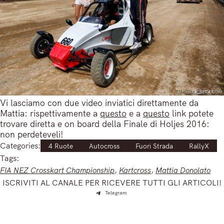
Vi lasciamo con due video inviatici direttamente da
Mattia: rispettivamente a
questo
e a
questo
link potete
trovare diretta e on board della Finale di Holjes 2016:
non perdeteveli!
Categories:
4 Ruote
Autocross
Fuori Strada
RallyX
Tags:
FIA NEZ Crosskart Championship
, 
Kartcross
, 
Mattia Donolato
ISCRIVITI AL CANALE PER RICEVERE TUTTI GLI ARTICOLI!
Telegram
Iscriviti e ricevi articoli appena sfornati. Unisciti alla
community!