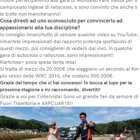
campionato inglese di rallycross, e sono convinto che anche lì
le botte non mancheranno!
Cosa diresti ad uno sconosciuto per convincerlo ad
appassionarsi alla tua disciplina?
Io consiglio innanzitutto di cercare qualche video su YouTube,
rimarrete impressionati dal rapporto potenza spettacolo di
questi mezzi, poi consiglierei di vederli dal vivo, in qualche
gara di autocross o rallycross, sono impressionanti!
Kartcross= poca spesa tanta resa!
Si tratta di mezzi da 20.000€ che viaggiano un secondo al Km
più veloci delle WRC 2016, che costano 500.000€.
Grazie del tempo che ci hai concesso! In bocca al lupo per la
prossima stagione e mi raccomando, divertiti!
Grazie a voi per l’intervista! Sono un grande fan da sempre di
Fuori Traiettoria e AAPCUAR18!!