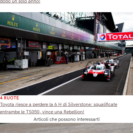
dopo un solo anno!
4 RUOTE
Toyota riesce a perdere la 6 H di Silverstone: squalificate
entrambe le TS050, vince una Rebellion!
Articoli che possono interessarti