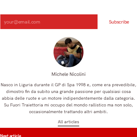
Iscriviti alla nostra newsletter e scopri in anteprima le notizie
più importanti del mattino.
Search
Subscribe
Registrandoti, accetti la nostra Informativa sulla privacy e i nostri Termini.
Michele Nicolini
Nasco in Liguria durante il GP di Spa 1998 e, come era prevedibile,
dimostro fin da subito una grande passione per qualsiasi cosa
abbia delle ruote e un motore indipendentemente dalla categoria.
Su Fuori Traiettoria mi occupo del mondo rallistico ma non solo,
occasionalmente trattando altri ambiti.
All articles
t
Next article