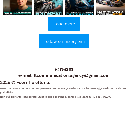
Load more
Follow on Instagram
I
F
Y
L
e-mail:
ftcommunication.agency@gmail.com
n
a
o
i
2026 © Fuori Traiettoria.
s
c
u
n
www.fuoritraiettoria.com non rappresenta una testata giornalistica poiché viene aggiornato senza alcuna
periodicità.
t
e
T
k
Non può pertanto considerarsi un prodotto editoriale ai sensi della legge n. 62 del 7.03.2001.
a
b
u
e
g
o
b
d
r
o
e
I
a
k
n