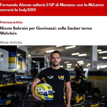
igation
Fernando Alonso salterà il GP di Monaco: con la McLaren
correrà la Indy500!
Previous article
Niente Bahrain per Giovinazzi: sulla Sauber torna
Wehrlein
More Articles