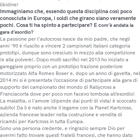
libidine!
Immaginiamo che, essendo questa disciplina così poco
conosciuta in Europa, i soldi che girano siano veramente
pochi. Cosa ti ha spinto a partecipare? E c
om’è andata la
gara d’esordio?
La passione per l’autocross nasce da mio padre, che negli
anni ’90 è riuscito a vincere 2 campionati italiani categoria
prototipi, dunque sono cresciuto in mezzo alla competizione
(e alla polvere). Dopo molti sacrifici nel 2013 ho iniziato a
gareggiare proprio con un prototipo trazione posteriore
motorizzato Alfa Romeo Boxer e, dopo un anno di gavetta, nel
2014 mi si è presentata l’occasione di partecipare alla gara di
supporto del campionato del mondo di Rallycross a
Franciacorta dove per poco non facevo tombola all’esordio!
La malattia, o l’amore (dipende dai punti di vista) è scoccato
subito! Da lì è nato anche il legame con la Planet Kartcross,
azienda francese leader nella costruzione e vendita di
ricambi per Kartcross in tutta Europa.
Sono una persona credente, e ringrazio sempre Dio per
avermi fatto trovare questi fratelli francesi, che hanno dato