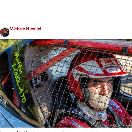
conosciuti d’Italia! Si tratta di Mattia Donolato,
Campione Nazionale 2015 e socio dell’unico rivenditore
ufficiale italiano di questi mezzi (Planet Kartcross Italia)
che, molto gentilmente, ha deciso di concederci…
Michele Nicolini
Share
11 Aprile 2017
6 min read