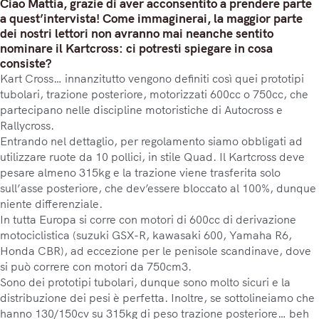
Ciao Mattia, grazie di aver acconsentito a prendere parte
a quest’intervista! Come immaginerai, la maggior parte
dei nostri lettori non avranno mai neanche sentito
nominare il Kartcross: ci potresti spiegare in cosa
consiste?
Kart Cross… innanzitutto vengono definiti così quei prototipi
tubolari, trazione posteriore, motorizzati 600cc o 750cc, che
partecipano nelle discipline motoristiche di Autocross e
Rallycross.
Entrando nel dettaglio, per regolamento siamo obbligati ad
utilizzare ruote da 10 pollici, in stile Quad. Il Kartcross deve
pesare almeno 315kg e la trazione viene trasferita solo
sull’asse posteriore, che dev’essere bloccato al 100%, dunque
niente differenziale.
In tutta Europa si corre con motori di 600cc di derivazione
motociclistica (suzuki GSX-R, kawasaki 600, Yamaha R6,
Honda CBR), ad eccezione per le penisole scandinave, dove
si può correre con motori da 750cm3.
Sono dei prototipi tubolari, dunque sono molto sicuri e la
distribuzione dei pesi è perfetta. Inoltre, se sottolineiamo che
hanno 130/150cv su 315kg di peso trazione posteriore… beh