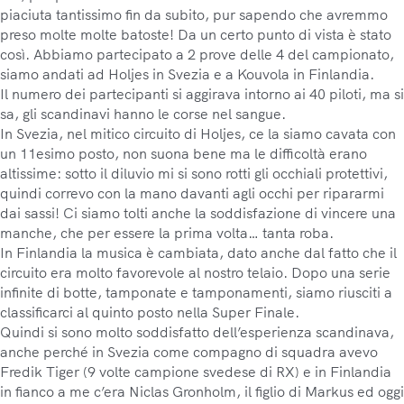
piaciuta tantissimo fin da subito, pur sapendo che avremmo
preso molte molte batoste! Da un certo punto di vista è stato
così. Abbiamo partecipato a 2 prove delle 4 del campionato,
siamo andati ad Holjes in Svezia e a Kouvola in Finlandia.
Il numero dei partecipanti si aggirava intorno ai 40 piloti, ma si
sa, gli scandinavi hanno le corse nel sangue.
In Svezia, nel mitico circuito di Holjes, ce la siamo cavata con
un 11esimo posto, non suona bene ma le difficoltà erano
altissime: sotto il diluvio mi si sono rotti gli occhiali protettivi,
quindi correvo con la mano davanti agli occhi per ripararmi
dai sassi! Ci siamo tolti anche la soddisfazione di vincere una
manche, che per essere la prima volta… tanta roba.
In Finlandia la musica è cambiata, dato anche dal fatto che il
circuito era molto favorevole al nostro telaio. Dopo una serie
infinite di botte, tamponate e tamponamenti, siamo riusciti a
classificarci al quinto posto nella Super Finale.
Quindi si sono molto soddisfatto dell’esperienza scandinava,
anche perché in Svezia come compagno di squadra avevo
Fredik Tiger (9 volte campione svedese di RX) e in Finlandia
in fianco a me c’era Niclas Gronholm, il figlio di Markus ed oggi