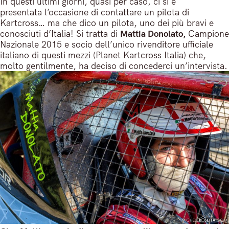
In questi ultimi giorni, quasi per caso, ci si è
presentata l’occasione di contattare un pilota di
Kartcross… ma che dico un pilota, uno dei più bravi e
conosciuti d’Italia! Si tratta di
Mattia Donolato,
Campione
Nazionale 2015 e socio dell’unico rivenditore ufficiale
italiano di questi mezzi (Planet Kartcross Italia) che,
molto gentilmente, ha deciso di concederci un’intervista.