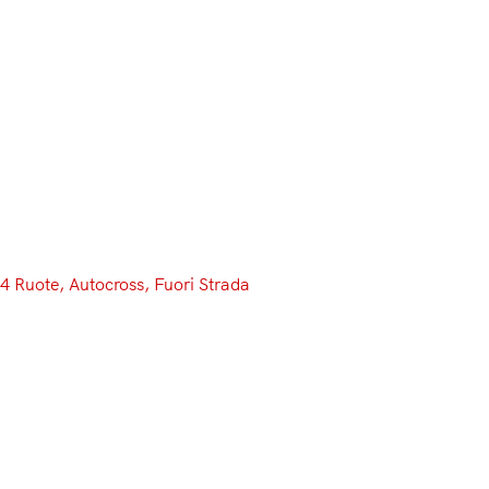
Menu
4 Ruote
, 
Autocross
, 
Fuori Strada
Due parole con… Mattia
Donolato, Campione Italiano
Kartcross 2015
In questi ultimi giorni, quasi per caso, ci si è
presentata l’occasione di contattare un pilota di
Kartcross… ma che dico un pilota, uno dei più bravi e