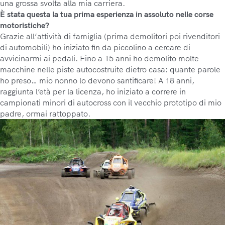
una grossa svolta alla mia carriera.
È stata questa la tua prima esperienza in assoluto nelle corse
motoristiche?
Grazie all’attività di famiglia (prima demolitori poi rivenditori
di automobili) ho iniziato fin da piccolino a cercare di
avvicinarmi ai pedali. Fino a 15 anni ho demolito molte
macchine nelle piste autocostruite dietro casa: quante parole
ho preso… mio nonno lo devono santificare! A 18 anni,
raggiunta l’età per la licenza, ho iniziato a correre in
campionati minori di autocross con il vecchio prototipo di mio
padre, ormai rattoppato.