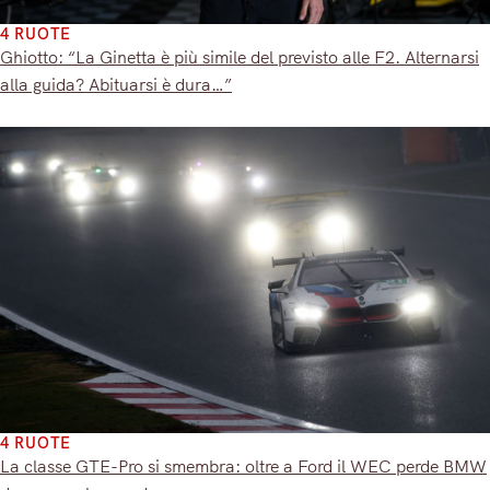
4 RUOTE
Ghiotto: “La Ginetta è più simile del previsto alle F2. Alternarsi
alla guida? Abituarsi è dura…”
4 RUOTE
La classe GTE-Pro si smembra: oltre a Ford il WEC perde BMW