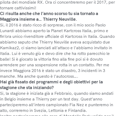
pilota del mondiale RX. Ora ci concentreremo per il 2017, per
tornare cattivissimi!
Ci risulta anche che l’anno scorso tu sia tornato a
Maggiora insieme a… Thierry Neuville.
Si, il 2016 è stato ricco di sorprese, con il mio socio Paolo
Lunardi abbiamo aperto la Planet Kartcross Italia, primo e
fin’ora unico rivenditore ufficiale di Kartcross in Italia. Quando
abbiamo saputo che Thierry Neuville aveva acquistato due
Kamikaz2, ci siamo lanciati all’attaco e l’abbiamo invitato in
Italia. Lui è venuto giù e devo dire che ha rotto parecchio le
balle! Si è giocato la vittoria fino alla fine poi si è dovuto
arrendere per una sospensione rotta in un contatto. Per me
invece Maggiora 2016 è stato un disastro, 3 incidenti in 3
manche. Ma anche questo è l’autocross….
Hai già fissato dei programmi e degli obiettivi per la
stagione che sta iniziando?
Si, la stagione è iniziata già a Febbraio, quando siamo andati
in Belgio insieme a Thierry per un test day. Quest’anno
parteciperemo all’intero campionato Fia Nez e punteremo in
alto, correremo in Svezia, Lettonia e Finlandia.
Inoltre parteciperemo alla gara di Mondello Park valida per il