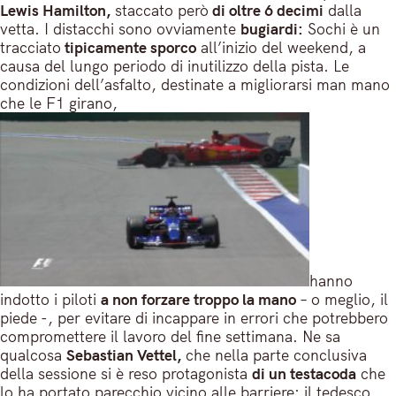
Lewis Hamilton,
staccato però
di oltre 6 decimi
dalla
vetta. I distacchi sono ovviamente
bugiardi:
Sochi è un
tracciato
tipicamente sporco
all’inizio del weekend, a
causa del lungo periodo di inutilizzo della pista. Le
condizioni dell’asfalto, destinate a migliorarsi man mano
che le F1 girano,
hanno
indotto i piloti
a non forzare troppo la mano
– o meglio, il
piede -, per evitare di incappare in errori che potrebbero
compromettere il lavoro del fine settimana. Ne sa
qualcosa
Sebastian Vettel,
che nella parte conclusiva
della sessione si è reso protagonista
di un testacoda
che
lo ha portato parecchio vicino alle barriere: il tedesco,