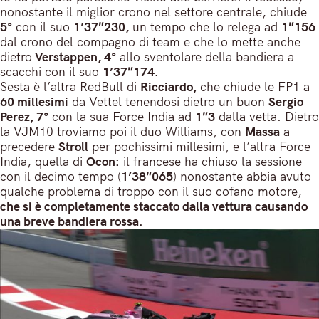
nonostante il miglior crono nel settore centrale, chiude
5°
con il suo
1’37″230,
un tempo che lo relega ad
1″156
dal crono del compagno di team e che lo mette anche
dietro
Verstappen, 4°
allo sventolare della bandiera a
scacchi con il suo
1’37″174.
Sesta è l’altra RedBull di
Ricciardo,
che chiude le FP1 a
60 millesimi
da Vettel tenendosi dietro un buon
Sergio
Perez, 7°
con la sua Force India ad
1″3
dalla vetta. Dietro
la VJM10 troviamo poi il duo Williams, con
Massa
a
precedere
Stroll
per pochissimi millesimi, e l’altra Force
India, quella di
Ocon:
il francese ha chiuso la sessione
con il decimo tempo (
1’38″065
) nonostante abbia avuto
qualche problema di troppo con il suo cofano motore,
che si è completamente staccato dalla vettura causando
una breve bandiera rossa.