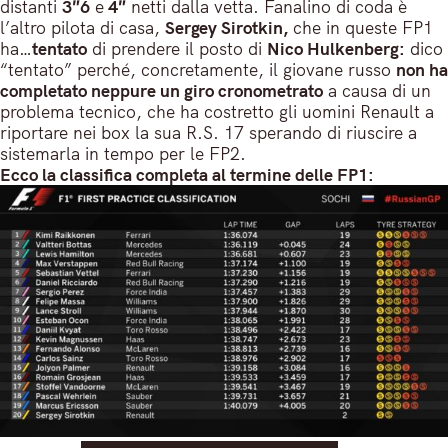
distanti
3″6
e
4″
netti dalla vetta. Fanalino di coda è
l’altro pilota di casa,
Sergey Sirotkin,
che in queste FP1
ha…
tentato
di prendere il posto di
Nico Hulkenberg:
dico
“tentato” perché, concretamente, il giovane russo
non ha
completato neppure un giro cronometrato
a causa di un
problema tecnico, che ha costretto gli uomini Renault a
riportare nei box la sua R.S. 17 sperando di riuscire a
sistemarla in tempo per le FP2.
Ecco la classifica completa al termine delle FP1: