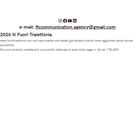
I
F
Y
L
e-mail:
ftcommunication.agency@gmail.com
n
a
o
i
2026 © Fuori Traiettoria.
s
c
u
n
www.fuoritraiettoria.com non rappresenta una testata giornalistica poiché viene aggiornato senza alcuna
periodicità.
t
e
T
k
Non può pertanto considerarsi un prodotto editoriale ai sensi della legge n. 62 del 7.03.2001.
a
b
u
e
g
o
b
d
r
o
e
I
a
k
n
m