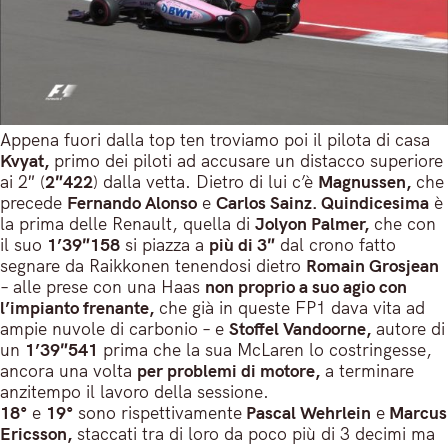
Appena fuori dalla top ten troviamo poi il pilota di casa
Kvyat,
primo dei piloti ad accusare un distacco superiore
ai 2″ (
2″422
) dalla vetta. Dietro di lui c’è
Magnussen,
che
precede
Fernando Alonso
e
Carlos Sainz. Quindicesima
è
la prima delle Renault, quella di
Jolyon Palmer,
che con
il suo
1’39″158
si piazza a
più di 3″
dal crono fatto
segnare da Raikkonen tenendosi dietro
Romain Grosjean
– alle prese con una Haas
non proprio a suo agio con
l’impianto frenante,
che già in queste FP1 dava vita ad
ampie nuvole di carbonio – e
Stoffel Vandoorne,
autore di
un
1’39″541
prima che la sua McLaren lo costringesse,
ancora una volta
per problemi di motore,
a terminare
anzitempo il lavoro della sessione.
18°
e
19°
sono rispettivamente
Pascal Wehrlein
e
Marcus
Ericsson,
staccati tra di loro da poco più di 3 decimi ma