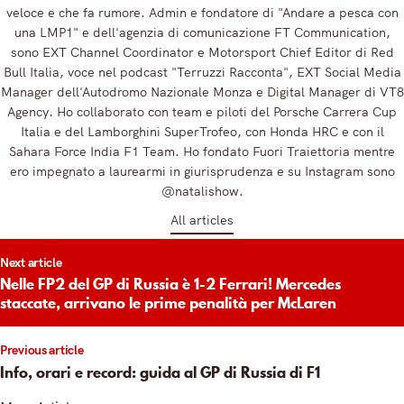
veloce e che fa rumore. Admin e fondatore di "Andare a pesca con
una LMP1" e dell'agenzia di comunicazione FT Communication,
sono EXT Channel Coordinator e Motorsport Chief Editor di Red
Bull Italia, voce nel podcast "Terruzzi Racconta", EXT Social Media
Manager dell'Autodromo Nazionale Monza e Digital Manager di VT8
Agency. Ho collaborato con team e piloti del Porsche Carrera Cup
Italia e del Lamborghini SuperTrofeo, con Honda HRC e con il
Sahara Force India F1 Team. Ho fondato Fuori Traiettoria mentre
ero impegnato a laurearmi in giurisprudenza e su Instagram sono
@natalishow.
All articles
t
Next article
igation
Nelle FP2 del GP di Russia è 1-2 Ferrari! Mercedes
staccate, arrivano le prime penalità per McLaren
Previous article
Info, orari e record: guida al GP di Russia di F1