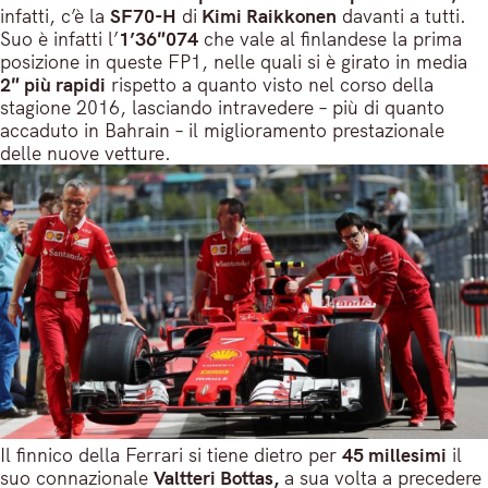
infatti, c’è la
SF70-H
di
Kimi Raikkonen
davanti a tutti.
Suo è infatti l’
1’36″074
che vale al finlandese la prima
posizione in queste FP1, nelle quali si è girato in media
2″ più rapidi
rispetto a quanto visto nel corso della
stagione 2016, lasciando intravedere – più di quanto
accaduto in Bahrain – il miglioramento prestazionale
delle nuove vetture.
Il finnico della Ferrari si tiene dietro per
45 millesimi
il
suo connazionale
Valtteri Bottas,
a sua volta a precedere