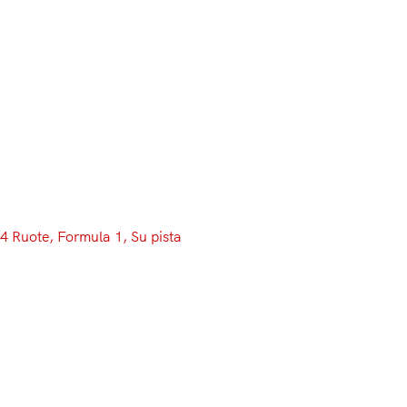
Menu
4 Ruote
, 
Formula 1
, 
Su pista
Comincia nel segno della
Ferrari il weekend di Sochi: a
Raikkonen le FP1! Rotture per
McLaren e Renault
Si apre con lampi di colore rosso il weekend della F1 a