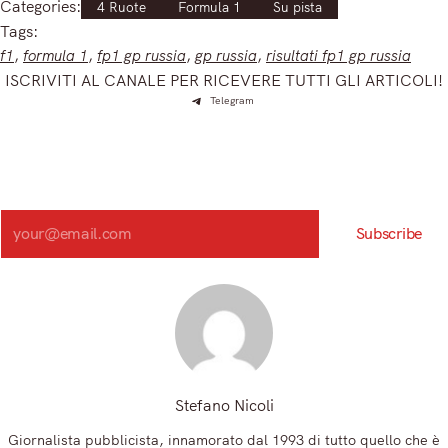
Categories:
4 Ruote
Formula 1
Su pista
Tags:
f1
, 
formula 1
, 
fp1 gp russia
, 
gp russia
, 
risultati fp1 gp russia
ISCRIVITI AL CANALE PER RICEVERE TUTTI GLI ARTICOLI!
Telegram
Iscriviti e ricevi articoli appena sfornati. Unisciti alla
community!
Iscriviti alla nostra newsletter e scopri in anteprima le notizie
più importanti del mattino.
Search
Subscribe
Registrandoti, accetti la nostra Informativa sulla privacy e i nostri Termini.
Stefano Nicoli
Giornalista pubblicista, innamorato dal 1993 di tutto quello che è