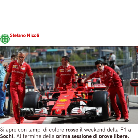
Sochi. Al termine della prima sessione di prove libere,
infatti, c’è la SF70-H di Kimi Raikkonen davanti a tutti.
Suo è infatti l’1’36″074 che vale al finlandese la prima
posizione in queste FP1, nelle quali si è girato in media
2″ più rapidi…
Stefano Nicoli
Share
28 Aprile 2017
3 min read
Si apre con lampi di colore
rosso
il weekend della F1 a
Sochi.
Al termine della
prima sessione di prove libere,