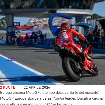
2 RUOTE
22 APRILE 2026
Europa chiama MotoGP: il tempo della verità (e del mercato)
MotoGP Europa sbarca a Jerez: Aprilia leader, Ducati a caccia
di riscatto e mercato piloti 2027 in fermento.