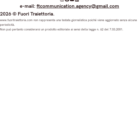
I
F
Y
L
e-mail:
ftcommunication.agency@gmail.com
n
a
o
i
2026 © Fuori Traiettoria.
s
c
u
n
www.fuoritraiettoria.com non rappresenta una testata giornalistica poiché viene aggiornato senza alcuna
periodicità.
t
e
T
k
Non può pertanto considerarsi un prodotto editoriale ai sensi della legge n. 62 del 7.03.2001.
a
b
u
e
g
o
b
d
r
o
e
I
a
k
n
m