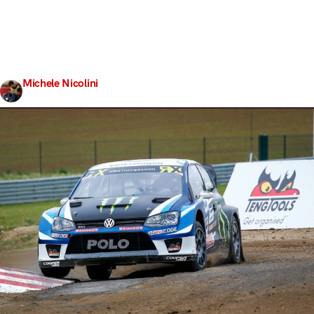
storicamente impronosticabile: “Chi riuscirà a
sconfiggere Mattias Ekstrom”. La risposta dell’oracolo,
ovvero “42”, non mi aveva chiarito troppo le idee, quindi
il mio pronostico era andato in direzione di Petter
Solberg… non…
Michele Nicolini
Share
14 Maggio 2017
4 min read