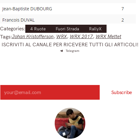
Categories:
4 Ruote
Fuori Strada
RallyX
Tags:
Johan Kristofferson
, 
WRX
, 
WRX 2017
, 
WRX Mettet
ISCRIVITI AL CANALE PER RICEVERE TUTTI GLI ARTICOLI!
Telegram
Iscriviti e ricevi articoli appena sfornati. Unisciti alla
community!
Iscriviti alla nostra newsletter e scopri in anteprima le notizie
più importanti del mattino.
Search
Subscribe
Registrandoti, accetti la nostra Informativa sulla privacy e i nostri Termini.