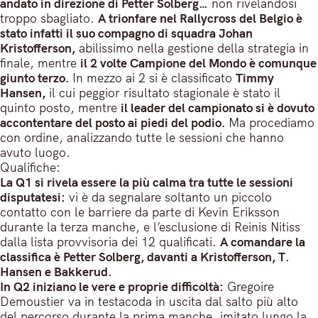
andato in direzione di Petter Solberg…
non rivelandosi
troppo sbagliato.
A trionfare nel Rallycross del Belgio è
stato infatti il suo compagno di squadra Johan
Kristofferson,
abilissimo nella gestione della strategia in
finale, mentre
il 2 volte Campione del Mondo è comunque
giunto terzo.
In mezzo ai 2 si è classificato
Timmy
Hansen,
il cui peggior risultato stagionale è stato il
quinto posto, mentre
il leader del campionato si è dovuto
accontentare del posto ai piedi del podio.
Ma procediamo
con ordine, analizzando tutte le sessioni che hanno
avuto luogo.
Qualifiche:
La Q1 si rivela essere la più calma tra tutte le sessioni
disputatesi:
vi è da segnalare soltanto un piccolo
contatto con le barriere da parte di Kevin Eriksson
durante la terza manche, e l’esclusione di Reinis Nitiss
dalla lista provvisoria dei 12 qualificati.
A comandare la
classifica è Petter Solberg, davanti a Kristofferson, T.
Hansen e Bakkerud.
In Q2 iniziano le vere e proprie difficoltà:
Gregoire
Demoustier va in testacoda in uscita dal salto più alto
del percorso durante la prima manche, imitato lungo la