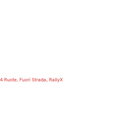
Menu
4 Ruote
, 
Fuori Strada
, 
RallyX
Cade il dominio di Ekstrom: in
Belgio vince Kristofferson
davanti ad Hansen e Solberg
Dopo la vittoria ottenuta in quel di Hockenheim, più
volte mi era capitato di pormi una domanda
fondamentale riguardante il Rallycross, un campionato