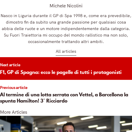
Michele Nicolini
Nasco in Liguria durante il GP di Spa 1998 e, come era prevedibile,
dimostro fin da subito una grande passione per qualsiasi cosa
abbia delle ruote e un motore indipendentemente dalla categoria.
Su Fuori Traiettoria mi occupo del mondo rallistico ma non solo,
occasionalmente trattando altri ambiti.
All articles
t
Next article
igation
F1, GP di Spagna: ecco le pagelle di tutti i protagonisti
Previous article
Al termine di una lotta serrata con Vettel, a Barcellona la
spunta Hamilton! 3° Ricciardo
More Articles