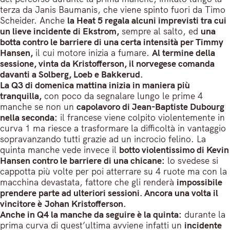
terza da Janis Baumanis, che viene spinto fuori da Timo
Scheider. Anche
la Heat 5 regala alcuni imprevisti tra cui
un lieve incidente di Ekstrom,
sempre al salto, ed
una
botta contro le barriere di una certa intensità per Timmy
Hansen,
il cui motore inizia a fumare.
Al termine della
sessione, vinta da Kristofferson, il norvegese comanda
davanti a Solberg, Loeb e Bakkerud.
La Q3 di domenica mattina inizia in maniera più
tranquilla,
con poco da segnalare lungo le prime 4
manche se non un
capolavoro di Jean-Baptiste Dubourg
nella seconda:
il francese viene colpito violentemente in
curva 1 ma riesce a trasformare la difficoltà in vantaggio
sopravanzando tutti grazie ad un incrocio felino. La
quinta manche vede invece il
botto violentissimo di Kevin
Hansen contro le barriere di una chicane:
lo svedese si
cappotta più volte per poi atterrare su 4 ruote ma con la
macchina devastata, fattore che gli renderà
impossibile
prendere parte ad ulteriori sessioni. Ancora una volta il
vincitore è Johan Kristofferson.
Anche in Q4 la manche da seguire è la quinta:
durante la
prima curva di quest’ultima avviene infatti un
incidente