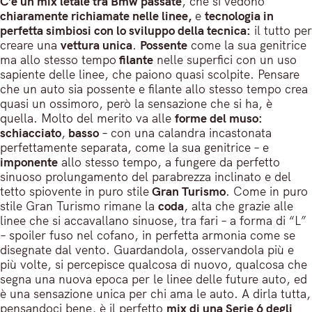
C’è un mix letale tra Bmw passate
, che si vedono
chiaramente richiamate nelle linee,
e
tecnologia in
perfetta simbiosi con lo sviluppo della tecnica:
il tutto per
creare una
vettura unica
.
Possente
come la sua genitrice
ma allo stesso tempo
filante
nelle superfici con un uso
sapiente delle linee, che paiono quasi scolpite. Pensare
che un auto sia possente e filante allo stesso tempo crea
quasi un ossimoro, però la sensazione che si ha, è
quella. Molto del merito va alle
forme del muso:
schiacciato
,
basso
– con una calandra incastonata
perfettamente separata, come la sua genitrice – e
imponente
allo stesso tempo, a fungere da perfetto
sinuoso prolungamento del parabrezza inclinato e del
tetto spiovente in puro stile
Gran Turismo
. Come in puro
stile Gran Turismo rimane la
coda
, alta che grazie alle
linee che si accavallano sinuose, tra fari – a forma di “L”
– spoiler fuso nel cofano, in perfetta armonia come se
disegnate dal vento. Guardandola, osservandola più e
più volte, si percepisce qualcosa di nuovo, qualcosa che
segna una nuova epoca per le linee delle future auto, ed
è una sensazione unica per chi ama le auto. A dirla tutta,
pensandoci bene, è il perfetto
mix di una Serie 6 degli