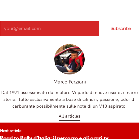
community!
Iscriviti alla nostra newsletter e scopri in anteprima le notizie
più importanti del mattino.
Search
Subscribe
Registrandoti, accetti la nostra Informativa sulla privacy e i nostri Termini.
Marco Perziani
Dal 1991 ossessionato dai motori. Vi parlo di nuove uscite, e narro
storie. Tutto esclusivamente a base di cilindri, passione, odor di
carburante possibilmente sulle note di un V10 aspirato.
All articles
t
Next article
igation
Road to Rally d’Italia: il percorso e gli orari tv