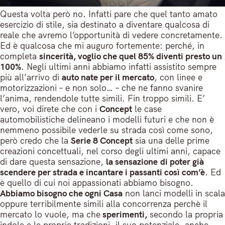
Questa volta però no. Infatti pare che quel tanto amato
esercizio di stile, sia destinato a diventare qualcosa di
reale che avremo l’opportunità di vedere concretamente.
Ed è qualcosa che mi auguro fortemente: perché, in
completa
sincerità, voglio che quel 85% diventi presto un
100%
. Negli ultimi anni abbiamo infatti assistito sempre
più all’arrivo di
auto nate per il mercato
, con linee e
motorizzazioni – e non solo… – che ne fanno svanire
l’anima, rendendole tutte simili. Fin troppo simili. E’
vero, voi direte che con i
Concept
le case
automobilistiche delineano i modelli futuri e che non è
nemmeno possibile vederle su strada così come sono,
però credo che la
Serie 8 Concept
sia una delle prime
creazioni concettuali, nel corso degli ultimi anni, capace
di dare questa sensazione,
la sensazione
di poter già
scendere per strada e incantare i passanti così com’è
. Ed
è quello di cui noi appassionati abbiamo bisogno.
Abbiamo bisogno che ogni Casa
non lanci modelli in scala
oppure terribilmente simili alla concorrenza perchè il
mercato lo vuole, ma che
sperimenti,
secondo la propria
indole e le proprie tradizioni, il suo potenziale, anche