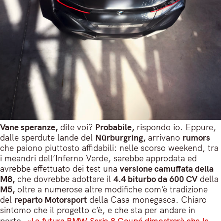
Vane speranze,
dite voi?
Probabile,
rispondo io. Eppure,
dalle sperdute lande del
Nürburgring,
arrivano
rumors
che paiono piuttosto affidabili: nelle scorso weekend, tra
i meandri dell’Inferno Verde, sarebbe approdata ed
avrebbe effettuato dei test una
versione camuffata della
M8,
che dovrebbe adottare il
4.4 biturbo da 600 CV
della
M5,
oltre a numerose altre modifiche com’è tradizione
del
reparto Motorsport
della Casa monegasca. Chiaro
sintomo che il progetto c’è, e che sta per andare in
porto.
«La futura BMW Serie 8 Coupé dimostrerà che le