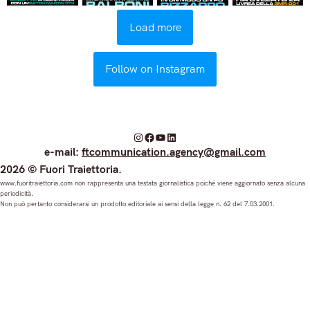
Load more
Follow on Instagram
I
F
Y
L
e-mail:
ftcommunication.agency@gmail.com
n
a
o
i
2026 © Fuori Traiettoria.
s
c
u
n
www.fuoritraiettoria.com non rappresenta una testata giornalistica poiché viene aggiornato senza alcuna
periodicità.
t
e
T
k
Non può pertanto considerarsi un prodotto editoriale ai sensi della legge n. 62 del 7.03.2001.
a
b
u
e
g
o
b
d
r
o
e
I
a
k
n
m