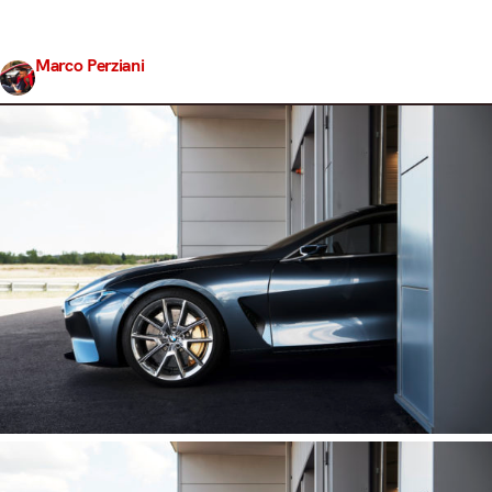
così come l’abbiamo scrutata a Villa d’Este. Visto quindi
che di notizie non ne…
Marco Perziani
Share
7 Giugno 2017
4 min read