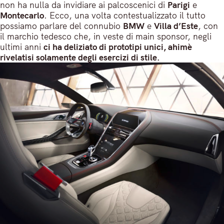
non ha nulla da invidiare ai palcoscenici di
Parigi
e
Montecarlo
. Ecco, una volta contestualizzato il tutto
possiamo parlare del connubio
BMW
e
Villa d’Este
, con
il marchio tedesco che, in veste di main sponsor, negli
ultimi anni
ci ha deliziato di prototipi unici, ahimè
rivelatisi solamente degli esercizi di stile.