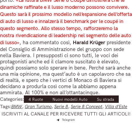
dinamiche raffinate e il lusso moderno possono convivere.
Questo sarà il prossimo modello nell’espansione dell’offerta
di auto di lusso e innalzerà il benchmark per le coupé in
questo segmento. Allo stesso tempo, rafforzeremo la
nostra rivendicazione di leadership nel segmento delle auto
di lusso»
, ha commentato così,
Harald Krüger
presidente
del Consiglio di Amministrazione del gruppo con sede
nella Baviera. I presupposti ci sono tutti, le voci dei
protagonisti anche ed il clamore suscitato è elevato,
quindi possiamo solo sperare in bene. Perché sarà anche
una mia opinione, ma quest’auto è un capolavoro che sa
di realtà, e spero che i vertici di Monaco di Baviera si
decidano a produrla così come la abbiamo appena
ammirata. Al 100% e non all’ottantacinque.
Categories:
4 Ruote
Nuovi modelli Auto
Su strada
Tags:
BMW
, 
Gran Turismo
, 
Serie 8
, 
Serie 8 Concept
, 
Villa d’Este
ISCRIVITI AL CANALE PER RICEVERE TUTTI GLI ARTICOLI!
Telegram
Iscriviti e ricevi articoli appena sfornati. Unisciti alla