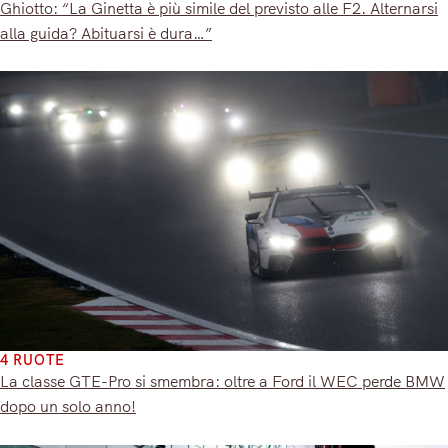
Ghiotto: “La Ginetta è più simile del previsto alle F2. Alternarsi
alla guida? Abituarsi è dura…”
4 RUOTE
La classe GTE-Pro si smembra: oltre a Ford il WEC perde BMW
dopo un solo anno!