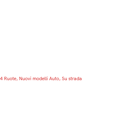
Menu
4 Ruote
, 
Nuovi modelli Auto
, 
Su strada
Bmw Serie 8, un concept che sa
di realtà
Lo ammetto, avrei dovuto parlarne già da qualche
giorno, ma ho atteso nella speranza di notizie ufficiali.
Notizie ufficiali che però non sono arrivate se non
sottoforma di un numero: 85%. Ovvero la percentuale
che abbiamo di riuscire ad ammirare una BMW Serie 8