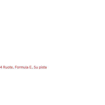
4 Ruote
, 
Formula E
, 
Su pista
Il boss della BMW di
più veloci di adesso”
Aggiungi a posto a tavola: c’è un motore in più. L’Au