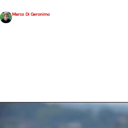
debutto Mercedes, la Formula E potrebbe vedere l’a
con il team Andretti e la collaborazione procede…
Marco Di Geronimo
18 Dicembre 2016
3 min read