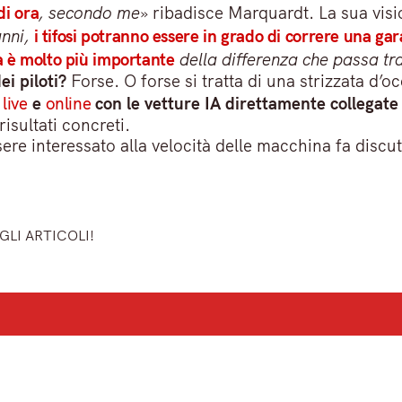
di ora
, secondo me
» ribadisce Marquardt. La sua vis
nni,
i tifosi potranno essere in grado di correre una ga
à è molto più importante
della differenza che passa tra
i piloti?
Forse. O forse si tratta di una strizzata d’
o
live
e
online
con le vetture IA direttamente collegate a
isultati concreti.
ere interessato alla velocità delle macchina fa discu
GLI ARTICOLI!
ù importanti del mattino.