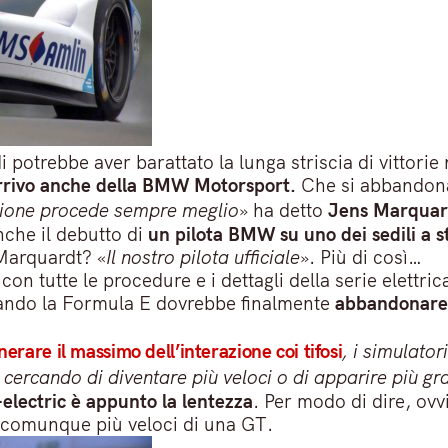
 potrebbe aver barattato la lunga striscia di vittori
arrivo anche della BMW Motorsport.
Che si abbandona 
zione procede sempre meglio
» ha detto
Jens Marquar
nche il debutto di
un pilota BMW su uno dei sedili a st
Marquardt? «
Il nostro pilota ufficiale
». Più di così…
 con tutte le procedure e i dettagli della serie elettr
ndo la Formula E dovrebbe finalmente
abbandonare 
nerare il massimo dell’interazione coi tifosi
, i simulator
 cercando di diventare più veloci o di apparire più gra
-electric è appunto la lentezza
. Per modo di dire, ov
no comunque più veloci di una GT.