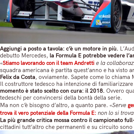
Aggiungi a posto a tavola: c’è un motore in più.
L’Audi
debutto Mercedes,
la Formula E potrebbe vedere l’
«
Stiamo lavorando con il team Andretti
e la collabora
squadra americana è partita quest’anno e ha visto a
Felix da Costa
, ovviamente. Sapete come lo chiama 
Il costruttore tedesco ha intenzione di familiarizzare
momento è stato scelto con cura: il 2018.
Ovvero qua
tedeschi per convincersi della bontà della serie.
Ma non c’è bisogno d’altro, a quanto pare. «
Serve
ge
trova il vero potenziale della Formula E:
non lo si trova
La più grande critica mossa contro il campionato full
cittadini tutt’altro che permanenti e su circuito so