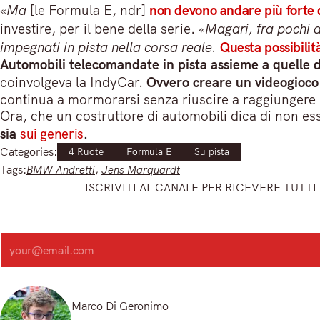
«
Ma
[le Formula E, ndr]
non devono andare più forte 
investire, per il bene della serie. «
Magari, fra pochi a
impegnati in pista nella corsa reale.
Questa possibilit
Automobili telecomandate in pista assieme a quelle de
coinvolgeva la IndyCar.
Ovvero creare un videogioc
continua a mormorarsi senza riuscire a raggiungere r
Ora, che un costruttore di automobili dica di non ess
sia
sui generis
.
Categories:
4 Ruote
Formula E
Su pista
Tags:
BMW Andretti
, 
Jens Marquardt
ISCRIVITI AL CANALE PER RICEVERE TUTTI 
Iscriviti e ricevi articoli appena sfornati. Unisciti alla community!
Iscriviti alla nostra newsletter e scopri in anteprima le notizie pi
Search
Registrandoti, accetti la nostra Informativa sulla privacy e i nostri Termini.
Marco Di Geronimo