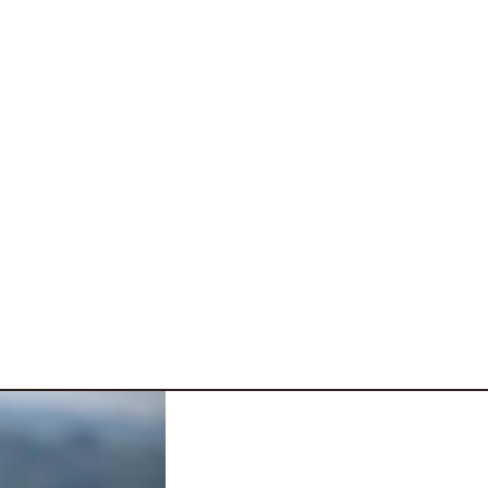
rrivo anche della BMW Motorsport. Che si abbandona 
varie 4 ruote