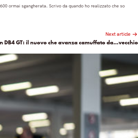
 600 ormai sgangherata. Scrivo da quando ho realizzato che so
Next article
n DB4 GT: il nuovo che avanza camuffato da…vecchio