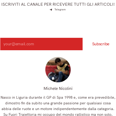
ISCRIVITI AL CANALE PER RICEVERE TUTTI GLI ARTICOLI!
Telegram
Iscriviti e ricevi articoli appena sfornati. Unisciti alla
community!
Iscriviti alla nostra newsletter e scopri in anteprima le notizie
più importanti del mattino.
Search
Subscribe
Registrandoti, accetti la nostra Informativa sulla privacy e i nostri Termini.
Michele Nicolini
Nasco in Liguria durante il GP di Spa 1998 e, come era prevedibile,
dimostro fin da subito una grande passione per qualsiasi cosa
abbia delle ruote e un motore indipendentemente dalla categoria.
Su Fuori Traiettoria mi occupo del mondo rallistico ma non solo,