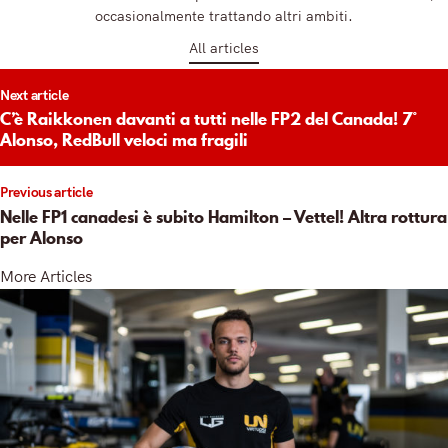
occasionalmente trattando altri ambiti.
All articles
t
Next article
igation
C’è Raikkonen davanti a tutti nelle FP2 del Canada! 7°
Alonso, RedBull veloci ma fragili
Previous article
Nelle FP1 canadesi è subito Hamilton – Vettel! Altra rottura
per Alonso
More Articles