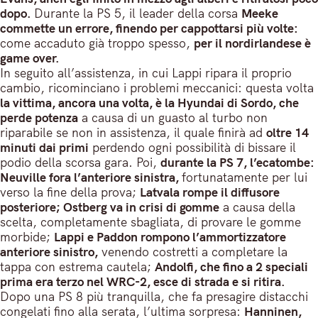
dopo.
Durante la PS 5, il leader della corsa
Meeke
commette un errore, finendo per cappottarsi più volte:
come accaduto già troppo spesso,
per il nordirlandese è
game over.
In seguito all’assistenza, in cui Lappi ripara il proprio
cambio, ricominciano i problemi meccanici: questa volta
la vittima, ancora una volta, è la Hyundai di Sordo, che
perde potenza
a causa di un guasto al turbo non
riparabile se non in assistenza, il quale finirà ad
oltre 14
minuti dai primi
perdendo ogni possibilità di bissare il
podio della scorsa gara. Poi,
durante la PS 7, l’ecatombe:
Neuville fora l’anteriore sinistra,
fortunatamente per lui
verso la fine della prova;
Latvala rompe il diffusore
posteriore; Ostberg va in crisi di gomme
a causa della
scelta, completamente sbagliata, di provare le gomme
morbide;
Lappi e Paddon rompono l’ammortizzatore
anteriore sinistro,
venendo costretti a completare la
tappa con estrema cautela;
Andolfi, che fino a 2 speciali
prima era terzo nel WRC-2, esce di strada e si ritira.
Dopo una PS 8 più tranquilla, che fa presagire distacchi
congelati fino alla serata, l’ultima sorpresa:
Hanninen,