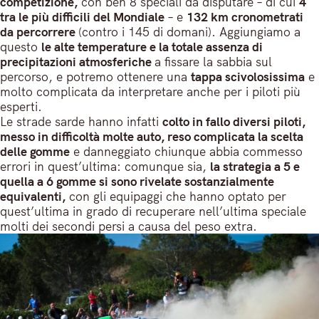
competizione,
con ben 8 speciali da disputare – di cui
4
tra le più difficili del Mondiale
– e
132 km cronometrati
da percorrere
(contro i 145 di domani). Aggiungiamo a
questo
le alte temperature e la totale assenza di
precipitazioni atmosferiche
a fissare la sabbia sul
percorso, e potremo ottenere una
tappa scivolosissima
e
molto complicata da interpretare anche per i piloti più
esperti.
Le strade sarde hanno infatti
colto in fallo diversi piloti,
messo in difficoltà molte auto, reso complicata la scelta
delle gomme
e danneggiato chiunque abbia commesso
errori in quest’ultima: comunque sia,
la strategia a 5 e
quella a 6 gomme si sono rivelate sostanzialmente
equivalenti,
con gli equipaggi che hanno optato per
quest’ultima in grado di recuperare nell’ultima speciale
molti dei secondi persi a causa del peso extra.