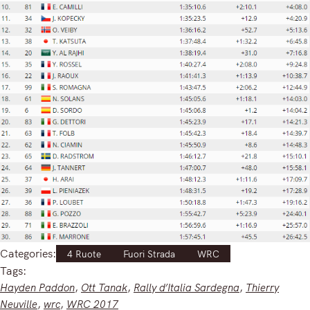
Categories:
4 Ruote
Fuori Strada
WRC
Tags:
Hayden Paddon
, 
Ott Tanak
, 
Rally d’Italia Sardegna
, 
Thierry
Neuville
, 
wrc
, 
WRC 2017