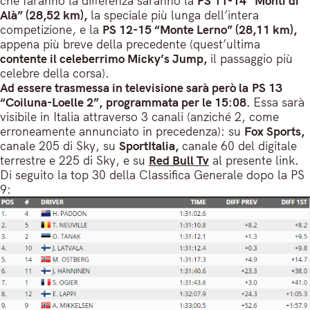
che faranno la differenza saranno la
PS 11-14 “Monti di
Alà” (28,52 km),
la speciale più lunga dell’intera
competizione, e la
PS 12-15 “Monte Lerno” (28,11 km),
appena più breve della precedente (quest’ultima
contente il celeberrimo Micky’s Jump,
il passaggio più
celebre della corsa).
Ad essere trasmessa in televisione sarà però la PS 13
“Coiluna-Loelle 2”, programmata per le 15:08.
Essa sarà
visibile in Italia attraverso 3 canali (anziché 2, come
erroneamente annunciato in precedenza): su
Fox Sports,
canale 205 di Sky, su
SportItalia,
canale 60 del digitale
terrestre e 225 di Sky, e su
Red Bull Tv
al presente link.
Di seguito la top 30 della Classifica Generale dopo la PS
9: