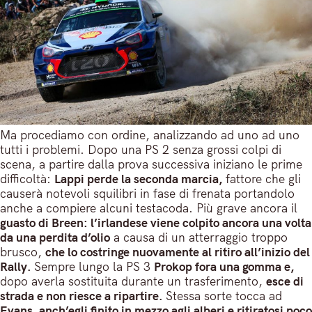
Ma procediamo con ordine, analizzando ad uno ad uno
tutti i problemi. Dopo una PS 2 senza grossi colpi di
scena, a partire dalla prova successiva iniziano le prime
difficoltà:
Lappi perde la seconda marcia,
fattore che gli
causerà notevoli squilibri in fase di frenata portandolo
anche a compiere alcuni testacoda. Più grave ancora il
guasto di Breen: l’irlandese viene colpito ancora una volta
da una perdita d’olio
a causa di un atterraggio troppo
brusco,
che lo costringe nuovamente al ritiro all’inizio del
Rally.
Sempre lungo la PS 3
Prokop fora una gomma e,
dopo averla sostituita durante un trasferimento,
esce di
strada e non riesce a ripartire.
Stessa sorte tocca ad
Evans, anch’egli finito in mezzo agli alberi e ritiratosi poco