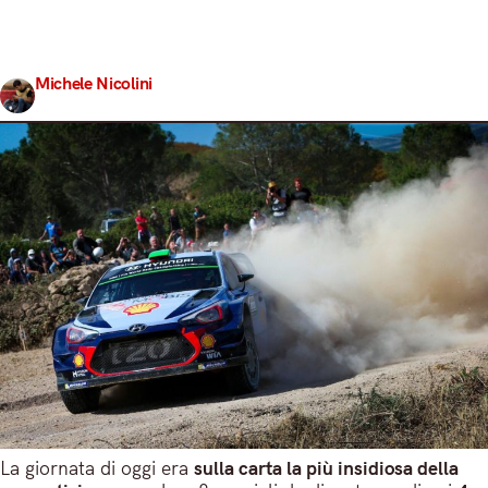
da percorrere (contro i 145 di domani). Aggiungiamo a
questo le alte temperature e la totale assenza di
precipitazioni atmosferiche a fissare…
Michele Nicolini
Share
9 Giugno 2017
5 min read
La giornata di oggi era
sulla carta la più insidiosa della