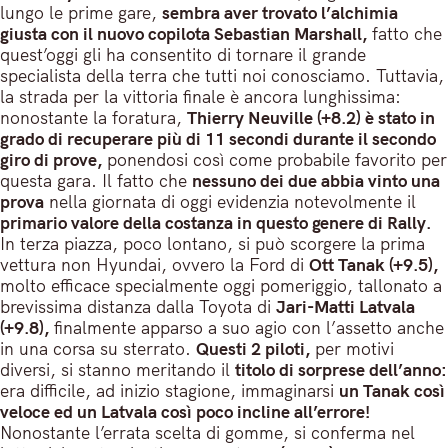
lungo le prime gare,
sembra aver trovato l’alchimia
giusta con il nuovo copilota Sebastian Marshall,
fatto che
quest’oggi gli ha consentito di tornare il grande
specialista della terra che tutti noi conosciamo. Tuttavia,
la strada per la vittoria finale è ancora lunghissima:
nonostante la foratura,
Thierry Neuville (+8.2) è stato in
grado di recuperare più di 11 secondi durante il secondo
giro di prove,
ponendosi così come probabile favorito per
questa gara. Il fatto che
nessuno dei due abbia vinto una
prova
nella giornata di oggi evidenzia notevolmente il
primario valore della costanza in questo genere di Rally.
In terza piazza, poco lontano, si può scorgere la prima
vettura non Hyundai, ovvero la Ford di
Ott Tanak (+9.5),
molto efficace specialmente oggi pomeriggio, tallonato a
brevissima distanza dalla Toyota di
Jari-Matti Latvala
(+9.8),
finalmente apparso a suo agio con l’assetto anche
in una corsa su sterrato.
Questi 2 piloti,
per motivi
diversi, si stanno meritando il
titolo di sorprese dell’anno:
era difficile, ad inizio stagione, immaginarsi
un Tanak così
veloce ed un Latvala così poco incline all’errore!
Nonostante l’errata scelta di gomme, si conferma nel