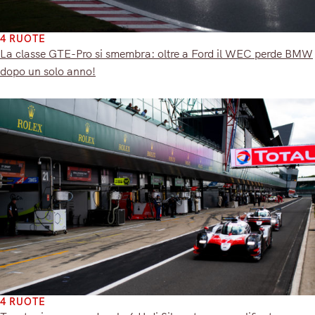
4 RUOTE
La classe GTE-Pro si smembra: oltre a Ford il WEC perde BMW
dopo un solo anno!
4 RUOTE