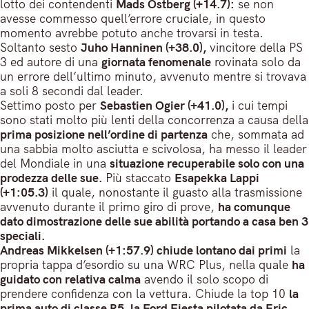
lotto dei contendenti
Mads Ostberg (+14.7):
se non
avesse commesso quell’errore cruciale, in questo
momento avrebbe potuto anche trovarsi in testa.
Soltanto sesto
Juho Hanninen (+38.0),
vincitore della PS
3 ed autore di una
giornata fenomenale
rovinata solo da
un errore dell’ultimo minuto, avvenuto mentre si trovava
a soli 8 secondi dal leader.
Settimo posto per
Sebastien Ogier (+41.0),
i cui tempi
sono stati molto più lenti della concorrenza a causa della
prima posizione nell’ordine di partenza
che, sommata ad
una sabbia molto asciutta e scivolosa, ha messo il leader
del Mondiale in una
situazione recuperabile solo con una
prodezza delle sue.
Più staccato
Esapekka Lappi
(+1:05.3)
il quale, nonostante il guasto alla trasmissione
avvenuto durante il primo giro di prove,
ha comunque
dato dimostrazione delle sue abilità portando a casa ben 3
speciali.
Andreas Mikkelsen (+1:57.9) chiude lontano dai primi
la
propria tappa d’esordio su una WRC Plus, nella quale
ha
guidato con relativa calma
avendo il solo scopo di
prendere confidenza con la vettura. Chiude la top 10
la
prima auto di classe R5, la Ford Fiesta pilotata da Eric