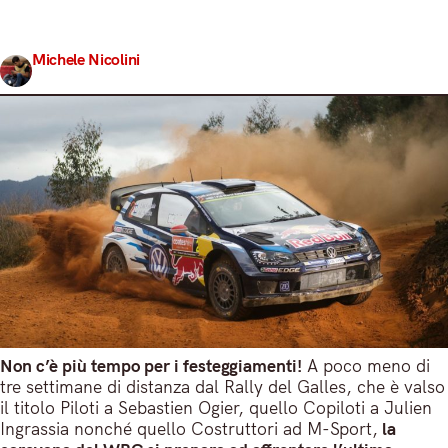
trasferta stagionale, viaggiando Down Under nella terra
dei canguri.…
Michele Nicolini
Share
15 Novembre 2017
4 min read
Non c’è più tempo per i festeggiamenti!
A poco meno di
tre settimane di distanza dal Rally del Galles, che è valso
il titolo Piloti a Sebastien Ogier, quello Copiloti a Julien
Ingrassia nonché quello Costruttori ad M-Sport,
la