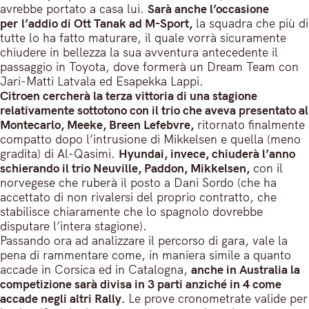
avrebbe portato a casa lui.
Sarà anche l’occasione
per l’addio di Ott Tanak ad M-Sport,
la squadra che più di
tutte lo ha fatto maturare, il quale vorrà sicuramente
chiudere in bellezza la sua avventura antecedente il
passaggio in Toyota, dove formerà un Dream Team con
Jari-Matti Latvala ed Esapekka Lappi.
Citroen cercherà la terza vittoria di una stagione
relativamente sottotono con il trio che aveva presentato al
Montecarlo, Meeke, Breen Lefebvre,
ritornato finalmente
compatto dopo l’intrusione di Mikkelsen e quella (meno
gradita) di Al-Qasimi.
Hyundai, invece, chiuderà l’anno
schierando il trio Neuville, Paddon, Mikkelsen,
con il
norvegese che ruberà il posto a Dani Sordo (che ha
accettato di non rivalersi del proprio contratto, che
stabilisce chiaramente che lo spagnolo dovrebbe
disputare l’intera stagione).
Passando ora ad analizzare il percorso di gara, vale la
pena di rammentare come, in maniera simile a quanto
accade in Corsica ed in Catalogna,
anche in Australia la
competizione sarà divisa in 3 parti anziché in 4 come
accade negli altri Rally.
Le prove cronometrate valide per