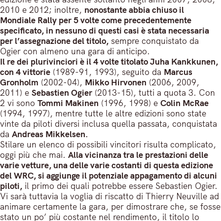
2010 e 2012; inoltre,
nonostante abbia chiuso il
Mondiale Rally per 5 volte come precedentemente
specificato, in nessuno di questi casi è stata necessaria
per l’assegnazione del titolo,
sempre conquistato da
Ogier con almeno una gara di anticipo.
Il re dei plurivinciori è il 4 volte titolato Juha Kankkunen,
con 4 vittorie
(1989-91, 1993), seguito da
Marcus
Gronholm
(2002-04),
Mikko Hirvonen
(2006, 2009,
2011) e
Sebastien Ogier
(2013-15), tutti a quota 3. Con
2 vi sono
Tommi Makinen
(1996, 1998) e
Colin McRae
(1994, 1997), mentre tutte le altre edizioni sono state
vinte da piloti diversi inclusa quella passata, conquistata
da
Andreas Mikkelsen.
Stilare un elenco di possibili vincitori risulta complicato,
oggi più che mai.
Alla vicinanza tra le prestazioni delle
varie vetture, una delle varie costanti di questa edizione
del WRC, si aggiunge il potenziale appagamento di alcuni
piloti,
il primo dei quali potrebbe essere Sebastien Ogier.
Vi sarà tuttavia la voglia di riscatto di Thierry Neuville ad
animare certamente la gara, per dimostrare che, se fosse
stato un po’ più costante nel rendimento, il titolo lo