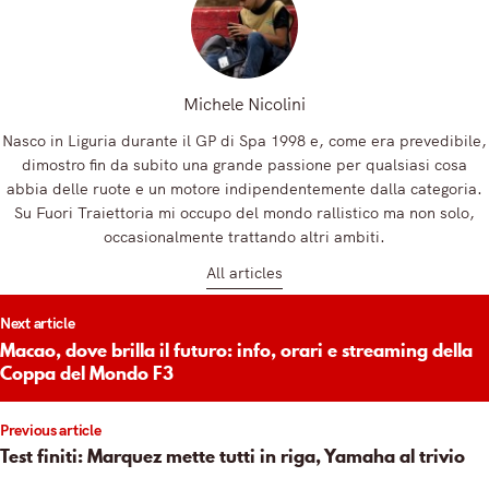
Michele Nicolini
Nasco in Liguria durante il GP di Spa 1998 e, come era prevedibile,
dimostro fin da subito una grande passione per qualsiasi cosa
abbia delle ruote e un motore indipendentemente dalla categoria.
Su Fuori Traiettoria mi occupo del mondo rallistico ma non solo,
occasionalmente trattando altri ambiti.
All articles
t
Next article
igation
Macao, dove brilla il futuro: info, orari e streaming della
Coppa del Mondo F3
Previous article
Test finiti: Marquez mette tutti in riga, Yamaha al trivio