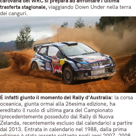
carovana del WRC si prepara ad affrontare l’ultima
trasferta stagionale,
viaggiando Down Under nella terra
dei canguri.
È infatti giunto il momento del Rally d’Australia:
la corsa
oceanica, giunta ormai alla 26esima edizione, ha
ereditato il ruolo di ultima gara del Campionato
(precedentemente posseduto dal Rally di Nuova
Zelanda, recentemente escluso dal calendario) a partire
dal 2013. Entrata in calendario nel 1988, dalla prima
edizione è stata assente soltanto negli anni 2007, 2008,