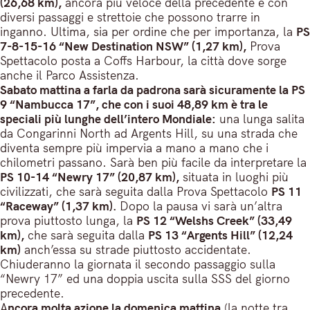
(26,68 km),
ancora più veloce della precedente e con
diversi passaggi e strettoie che possono trarre in
inganno. Ultima, sia per ordine che per importanza, la
PS
7-8-15-16 “New Destination NSW” (1,27 km),
Prova
Spettacolo posta a Coffs Harbour, la città dove sorge
anche il Parco Assistenza.
Sabato mattina a farla da padrona sarà sicuramente la PS
9 “Nambucca 17”, che con i suoi 48,89 km è tra le
speciali più lunghe dell’intero Mondiale:
una lunga salita
da Congarinni North ad Argents Hill, su una strada che
diventa sempre più impervia a mano a mano che i
chilometri passano. Sarà ben più facile da interpretare la
PS 10-14 “Newry 17” (20,87 km),
situata in luoghi più
civilizzati, che sarà seguita dalla Prova Spettacolo
PS 11
“Raceway” (1,37 km).
Dopo la pausa vi sarà un’altra
prova piuttosto lunga, la
PS 12 “Welshs Creek” (33,49
km),
che sarà seguita dalla
PS 13 “Argents Hill” (12,24
km)
anch’essa su strade piuttosto accidentate.
Chiuderanno la giornata il secondo passaggio sulla
“Newry 17” ed una doppia uscita sulla SSS del giorno
precedente.
A
ncora molta azione la domenica mattina
(la notte tra