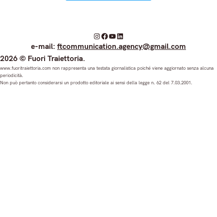
I
F
Y
L
e-mail:
ftcommunication.agency@gmail.com
n
a
o
i
2026 © Fuori Traiettoria.
s
c
u
n
www.fuoritraiettoria.com non rappresenta una testata giornalistica poiché viene aggiornato senza alcuna
periodicità.
t
e
T
k
Non può pertanto considerarsi un prodotto editoriale ai sensi della legge n. 62 del 7.03.2001.
a
b
u
e
g
o
b
d
r
o
e
I
a
k
n
m