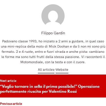
Registrandoti, accetti la nostra Informativa sulla privacy e i nostri Termini.
Filippo Gardin
Padovano classe 1993, ho iniziato a 2 anni a guidare, in quel caso
una mini-replica della moto di Mick Doohan e da lì non mi sono più
fermato. 2 e 4 ruote, entro e fuori strada e anche pista: cambiano
le forme ma sono tutti frutti della stessa passione. Vi racconterò il
Motomondiale, con la testa e con il cuore.
All articles
Website
t
Next article
igation
“Voglio tornare in sella il prima possibile!” Operazione
perfettamente riuscita per Valentino Rossi
Previous article