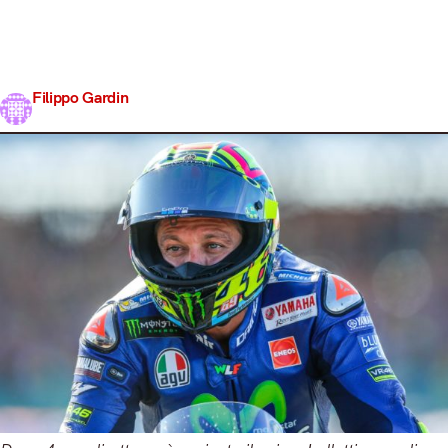
scomposta. La corsa al Titolo perde, salvo miracoli, uno
dei 4 contendenti a 6 gare dal termine. Dopo il primo
comunicato rilasciato da Yamaha attorno alle 22, che
confermava l‘incidente…
Filippo Gardin
Share
1 Settembre 2017
2 min read