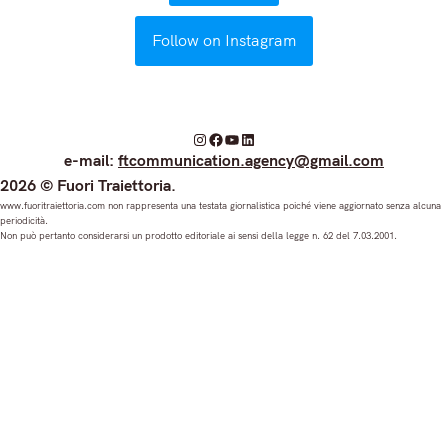
Follow on Instagram
I
F
Y
L
e-mail:
ftcommunication.agency@gmail.com
n
a
o
i
2026 © Fuori Traiettoria.
s
c
u
n
www.fuoritraiettoria.com non rappresenta una testata giornalistica poiché viene aggiornato senza alcuna
periodicità.
t
e
T
k
Non può pertanto considerarsi un prodotto editoriale ai sensi della legge n. 62 del 7.03.2001.
a
b
u
e
g
o
b
d
r
o
e
I
a
k
n
m