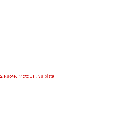
Menu
2 Ruote
, 
MotoGP
, 
Su pista
Valentino Rossi, confermate le
prime ipotesi: frattura
scomposta di tibia e perone
Dopo 4 ore di attesa, è arrivato il primo bollettino
medico. Ed il suo contenuto è tutt’altro che
incoraggiante: confermata la frattura di tibia e perone,