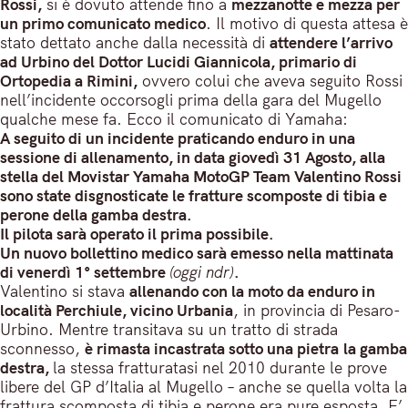
Rossi,
si è dovuto attende fino a
mezzanotte e mezza per
un primo comunicato medico
. Il motivo di questa attesa è
stato dettato anche dalla necessità di
attendere l’arrivo
ad Urbino del Dottor Lucidi Giannicola, primario di
Ortopedia a Rimini,
ovvero colui che aveva seguito Rossi
nell’incidente occorsogli prima della gara del Mugello
qualche mese fa. Ecco il comunicato di Yamaha:
A seguito di un incidente praticando enduro in una
sessione di allenamento, in data giovedì 31 Agosto, alla
stella del Movistar Yamaha MotoGP Team Valentino Rossi
sono state disgnosticate le fratture scomposte di tibia e
perone della gamba destra.
Il pilota sarà operato il prima possibile.
Un nuovo bollettino medico sarà emesso nella mattinata
di venerdì 1° settembre
(oggi ndr)
.
Valentino si stava
allenando con la moto da enduro in
località Perchiule, vicino Urbania
, in provincia di Pesaro-
Urbino. Mentre transitava su un tratto di strada
sconnesso,
è rimasta incastrata sotto una pietra
la gamba
destra,
la stessa fratturatasi nel 2010 durante le prove
libere del GP d’Italia al Mugello – anche se quella volta la
frattura scomposta di tibia e perone era pure esposta. E’