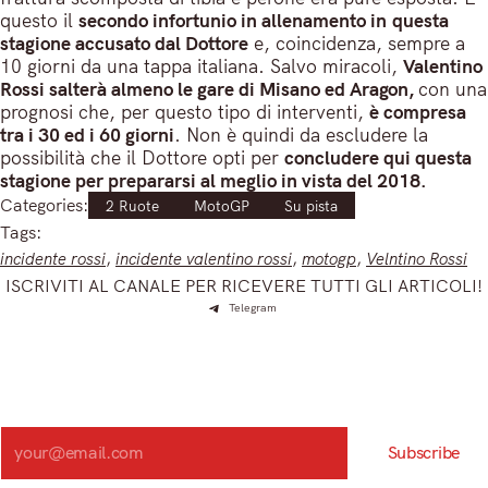
questo il
s
econdo infortunio in allenamento in questa
stagione accusato dal Dottore
e, coincidenza, sempre a
10 giorni da una tappa italiana. Salvo miracoli,
Valentino
Rossi salterà almeno le gare di Misano ed Aragon,
con una
prognosi che, per questo tipo di interventi,
è compresa
tra i 30 ed i 60 giorni
. Non è quindi da escludere la
possibilità che il Dottore opti per
concludere qui questa
stagione per prepararsi al meglio in vista del 2018.
Categories:
2 Ruote
MotoGP
Su pista
Tags:
incidente rossi
, 
incidente valentino rossi
, 
motogp
, 
Velntino Rossi
ISCRIVITI AL CANALE PER RICEVERE TUTTI GLI ARTICOLI!
Telegram
Iscriviti e ricevi articoli appena sfornati. Unisciti alla
community!
Iscriviti alla nostra newsletter e scopri in anteprima le notizie
più importanti del mattino.
Search
Subscribe