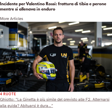
Incidente per Valentino Rossi: frattura di tibia e perone
mentre si allenava in enduro
More Articles
4 RUOTE
Ghiotto: “La Ginetta è più simile del previsto alle F2. Alternarsi
alla guida? Abituarsi è dura…”