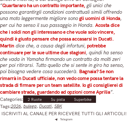
“
Quartararo ha un contratto importante,
gli unici che
possono garantirgli condizioni contrattuali simili offrendo
una moto leggermente migliore sono
gli uomini di Honda
,
per cui ha senso il suo passaggio in Honda.
Acosta dice
che i soldi non gli interessano e che vuole solo vincere,
quindi è giusto pensare che possa accasarsi in Ducati.
Martin
dice che, a causa degli infortuni,
potrebbe
continuare per le sue ultime due stagioni
, quindi ha senso
che vada in Yamaha firmando un contratto da molti zeri
per poi ritirarsi. Tutto quello che si sente in giro ha senso,
poi bisogna vedere cosa succederà.
Bagnaia? Se non
rimarrà in Ducati ufficiale, non vedo come possa tentare la
strada di firmare per un team satellite. Io gli consiglierei di
cambiare strada, guardando ad opzioni come Aprilia
“.
Categories:
2 Ruote
Su pista
Superbike
Tags:
2026
, 
bulega
, 
Ducati
, 
SBK
ISCRIVITI AL CANALE PER RICEVERE TUTTI GLI ARTICOLI!
Telegram
Iscriviti e ricevi articoli appena sfornati. Unisciti alla