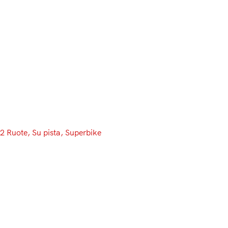
Menu
2 Ruote
, 
Su pista
, 
Superbike
Nicolò Bulega pronto per la
stagione WorldSBK 2026:
“Quest’anno il titolo, poi il salto
in MotoGP, con o senza Ducati”
Bulega punta al titolo di campione del mondo Superbike