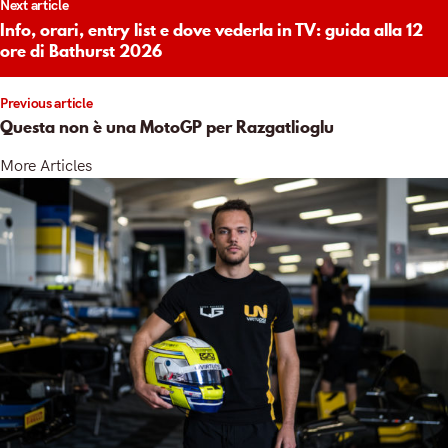
Next article
igation
Info, orari, entry list e dove vederla in TV: guida alla 12
ore di Bathurst 2026
Previous article
Questa non è una MotoGP per Razgatlioglu
More Articles