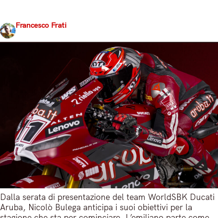
2026 per concretizzare il suo passaggio in MotoGP, non
per forza in sella ad una Ducati
Francesco Frati
Share
6 Febbraio 2026
4 min read
Dalla serata di presentazione del team WorldSBK Ducati
Aruba, Nicolò Bulega anticipa i suoi obiettivi per la
stagione che sta per cominciare. L’emiliano parte come