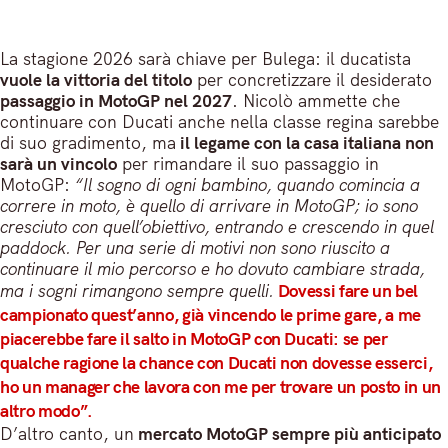
La stagione 2026 sarà chiave per Bulega: il ducatista
vuole la vittoria del titolo
per concretizzare il desiderato
passaggio in MotoGP nel 2027
. Nicolò ammette che
continuare con Ducati anche nella classe regina sarebbe
di suo gradimento, ma
il legame con la casa italiana non
sarà un vincolo
per rimandare il suo passaggio in
MotoGP:
“Il sogno di ogni bambino, quando comincia a
correre in moto, è quello di arrivare in MotoGP; io sono
cresciuto con quell’obiettivo, entrando e crescendo in quel
paddock. Per una serie di motivi non sono riuscito a
continuare il mio percorso e ho dovuto cambiare strada,
ma i sogni rimangono sempre quelli.
Dovessi fare un bel
campionato quest’anno, già vincendo le prime gare, a me
piacerebbe fare il salto in MotoGP con Ducati: se per
qualche ragione la chance con Ducati non dovesse esserci,
ho un manager che lavora con me per trovare un posto in un
altro modo”.
D’altro canto, un
mercato MotoGP sempre più anticipato