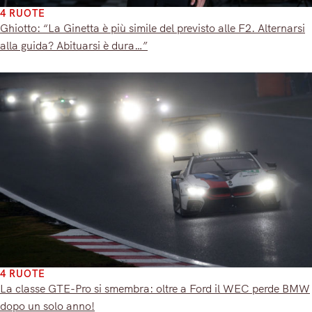
4 RUOTE
Ghiotto: “La Ginetta è più simile del previsto alle F2. Alternarsi
alla guida? Abituarsi è dura…”
4 RUOTE
La classe GTE-Pro si smembra: oltre a Ford il WEC perde BMW
dopo un solo anno!