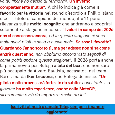
volte, finché ho deciso di fermarmi.
Un inverno
completamente inutile”
. A chi lo indica già come
il
favorito per la vittoria
nel round d’esordio a Phillip Island
e per il titolo di campione del mondo, il #11 pone
rilevanza sulle
molte incognite
che andranno a scoprirsi
solamente a stagione in corso:
“
I valori in campo del 2026
non si conoscono ancora
, ed in questa stagione ci sono
molti nuovi piloti in sella a nuove moto.
Se sono il favorito?
Guardando l’anno scorso sì, ma per adesso non si sa come
andrà quest’anno
, non abbiamo ancora visto segnali di
come potrà andare questa stagione”.
Il 2026 porta anche
la prima novità per Bulega
a lato del box
, che non sarà
più occupato da Alvaro Bautista, accasatosi nel team
Barni, ma da
Iker Lecuona,
che Bulega definisce:
“
Un
pilota molto bravo, sarà forte sin da subito:
nonostante sia
giovane
ha molta esperienza, anche dalla MotoGP,
sicuramente avrò da imparare anche da lui”.
Iscriviti al nostro canale Telegram per rimanere
aggiornato!