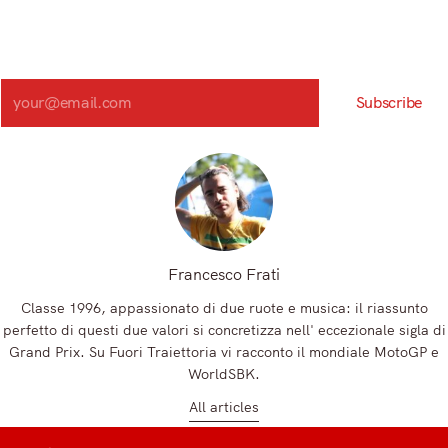
community!
Iscriviti alla nostra newsletter e scopri in anteprima le notizie
più importanti del mattino.
Search
Subscribe
Registrandoti, accetti la nostra Informativa sulla privacy e i nostri Termini.
Francesco Frati
Classe 1996, appassionato di due ruote e musica: il riassunto
perfetto di questi due valori si concretizza nell' eccezionale sigla di
Grand Prix. Su Fuori Traiettoria vi racconto il mondiale MotoGP e
WorldSBK.
All articles
t