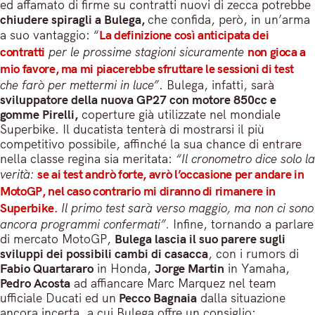
ed affamato di firme su contratti nuovi di zecca potrebbe
chiudere spiragli a Bulega,
che confida, però, in un’arma
a suo vantaggio: “
La definizione così anticipata dei
contratti
per le prossime stagioni sicuramente
non gioca a
mio favore, ma mi piacerebbe sfruttare le sessioni di test
che farò per mettermi in luce”
. Bulega, infatti, sarà
sviluppatore della nuova GP27 con motore 850cc e
gomme Pirelli,
coperture già utilizzate nel mondiale
Superbike. Il ducatista tenterà di mostrarsi il più
competitivo possibile, affinché la sua chance di entrare
nella classe regina sia meritata:
“Il cronometro dice solo la
verità:
se ai test andrò forte, avrò l’occasione per andare in
MotoGP, nel caso contrario mi diranno di rimanere in
Superbike.
Il primo test sarà verso maggio, ma non ci sono
ancora programmi confermati”.
Infine, tornando a parlare
di mercato MotoGP,
Bulega lascia il suo parere sugli
sviluppi dei possibili cambi di casacca
, con i rumors di
Fabio Quartararo
in Honda,
Jorge Martin
in Yamaha,
Pedro Acosta
ad affiancare Marc Marquez nel team
ufficiale Ducati ed un
Pecco Bagnaia
dalla situazione
ancora incerta, a cui Bulega offre un consiglio: