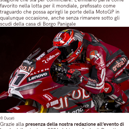
favorito nella lotta per il mondiale, prefissato come
traguardo che possa aprirgli le porte della MotoGP in
qualunque occasione, anche senza rimanere sotto gli
scudi della casa di Borgo Panigale
© Ducati
Grazie alla
presenza della nostra redazione all’evento di