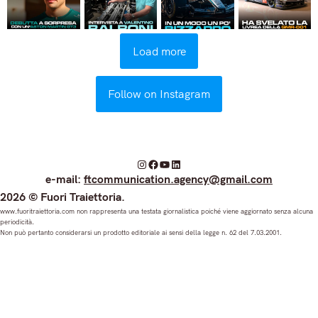
Load more
Follow on Instagram
I
F
Y
L
e-mail:
ftcommunication.agency@gmail.com
n
a
o
i
2026 © Fuori Traiettoria.
s
c
u
n
www.fuoritraiettoria.com non rappresenta una testata giornalistica poiché viene aggiornato senza alcuna
periodicità.
t
e
T
k
Non può pertanto considerarsi un prodotto editoriale ai sensi della legge n. 62 del 7.03.2001.
a
b
u
e
g
o
b
d
r
o
e
I
a
k
n
m