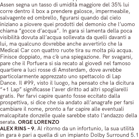
Assen segna un tasso di umidità maggiore del 35% lui
corre dentro il box a prendere galosce, impermeabile,
salvagente ed ombrello, figurarsi quando dal cielo
iniziano a piovere quei prodotti del demonio che l’uomo
chiama “gocce d’acqua”. In gara si lamenta della poca
visibilità dovuta all’acqua sollevata da quelli davanti a
lui, ma qualcuno dovrebbe anche avvertirlo che la
Medical Car con quattro ruote tira su molta più acqua.
Finisce doppiato, ma c’è una spiegazione. Per svagarsi,
pare che il Porfuera si sia recato al giovedì nel famoso
quartiere a luci rosse di Amsterdam, dove avrebbe
particolarmente apprezzato uno spettacolo di Lap
Dance. Il #99, visto il luogo, ha pensato che la dicitura
“+1 Lap” significasse l’aver diritto ad altri spogliarelli
gratis. Per farvi capire quanto fosse eccitato dalla
prospettiva, si dice che sia andato all’anagrafe per farsi
cambiare il nome, pronto a far capire alle eventuali
malcapitate donzelle quale sarebbe stato l’andazzo della
serata.
ORGE LORENZO
ALEX RINS – 9.
Al ritorno da un infortunio, la sua utilità
in gara è pari a quella di un impianto Dolby Surround 5.1