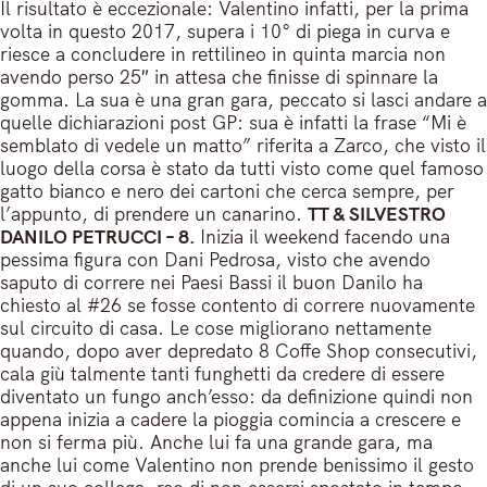
Il risultato è eccezionale: Valentino infatti, per la prima
volta in questo 2017, supera i 10° di piega in curva e
riesce a concludere in rettilineo in quinta marcia non
avendo perso 25″ in attesa che finisse di spinnare la
gomma. La sua è una gran gara, peccato si lasci andare a
quelle dichiarazioni post GP: sua è infatti la frase “Mi è
semblato di vedele un matto” riferita a Zarco, che visto il
luogo della corsa è stato da tutti visto come quel famoso
gatto bianco e nero dei cartoni che cerca sempre, per
l’appunto, di prendere un canarino.
TT & SILVESTRO
DANILO PETRUCCI – 8.
Inizia il weekend facendo una
pessima figura con Dani Pedrosa, visto che avendo
saputo di correre nei Paesi Bassi il buon Danilo ha
chiesto al #26 se fosse contento di correre nuovamente
sul circuito di casa. Le cose migliorano nettamente
quando, dopo aver depredato 8 Coffe Shop consecutivi,
cala giù talmente tanti funghetti da credere di essere
diventato un fungo anch’esso: da definizione quindi non
appena inizia a cadere la pioggia comincia a crescere e
non si ferma più. Anche lui fa una grande gara, ma
anche lui come Valentino non prende benissimo il gesto