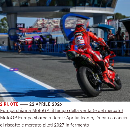
2 RUOTE
22 APRILE 2026
Europa chiama MotoGP: il tempo della verità (e del mercato)
MotoGP Europa sbarca a Jerez: Aprilia leader, Ducati a caccia
di riscatto e mercato piloti 2027 in fermento.