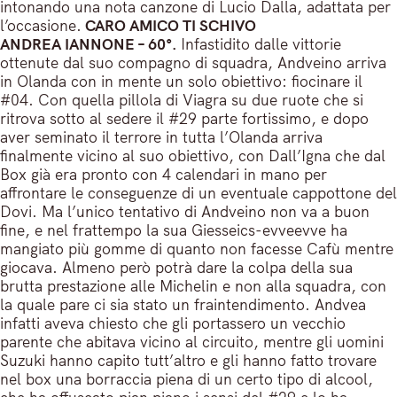
intonando una nota canzone di Lucio Dalla, adattata per
l’occasione.
CARO AMICO TI SCHIVO
ANDREA IANNONE – 60°.
Infastidito dalle vittorie
ottenute dal suo compagno di squadra, Andveino arriva
in Olanda con in mente un solo obiettivo: fiocinare il
#04. Con quella pillola di Viagra su due ruote che si
ritrova sotto al sedere il #29 parte fortissimo, e dopo
aver seminato il terrore in tutta l’Olanda arriva
finalmente vicino al suo obiettivo, con Dall’Igna che dal
Box già era pronto con 4 calendari in mano per
affrontare le conseguenze di un eventuale cappottone del
Dovi. Ma l’unico tentativo di Andveino non va a buon
fine, e nel frattempo la sua Giesseics-evveevve ha
mangiato più gomme di quanto non facesse Cafù mentre
giocava. Almeno però potrà dare la colpa della sua
brutta prestazione alle Michelin e non alla squadra, con
la quale pare ci sia stato un fraintendimento. Andvea
infatti aveva chiesto che gli portassero un vecchio
parente che abitava vicino al circuito, mentre gli uomini
Suzuki hanno capito tutt’altro e gli hanno fatto trovare
nel box una borraccia piena di un certo tipo di alcool,