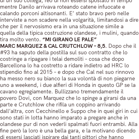
di un suo collega, reo di non essersi spostato in tempo
mentre Danilo arrivava roteando catene infuocate e
calando porconi altisonanti. E’ stato bravo però nelle
interviste a non scadere nella volgarità, limitandosi a dire
che per il nervosismo era in una situazione simile a
quella della tipica costruzione olandese, i mulini, quando
tira molto vento.
“MI GIRANO LE PALE”
MARC MARQUEZ & CAL CRUTCHLOW – 8,5.
Dopo che il
#93 ha saputo della postilla sul suo contratto che lo
costringe a ripagare i telai demoliti – cosa che dopo
Barcellona lo ha costretto a ridare indietro ad HRC lo
stipendio fino al 2015 – e dopo che Cal nel suo rinnovo
ha messo nero su bianco la sua volontà di non piegarne
uno a weekend, i due alfieri di Honda in questo GP se la
cavano egregiamente. Bullizzano tremendamente il
povero Dovi, con Marquez che lo spinge a girarsi da una
parte e Crutchlow che rifila un coppino arrivando
dall’altra, con Cecchinello e Suppo che in quei giri in cui
sono stati in lotta hanno imparato a pregare anche in
olandese pur di non vederli spalmati fuori entrambi. Alla
fine però la loro è una bella gara, e la motivano dicendo
di essersi lasciati ispirare dai tanti pittori che hanno