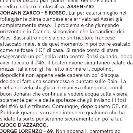
che ha offuscato pian piano i sensi del #29 e lo ha
spedito indietro in classifica.
ASSEN-ZIO
JOHANN ZARCO – 5 ROSSO.
Lui per calarsi meglio nel
folleggiante clima olandese era arrivato ad Assen già
completamente steso. Il problema è che giungendo
orizzontale in Olanda, si convince che la bandiera dei
Paesi Bassi altro non sia che un tricolore francese
attaccato male, e da quel momento in poi corre esaltato
come se fosse il GP di casa. Si rende conto di stare
esagerando un po’ nella lotta contro Rossi quando, dopo
aver toccato il #46, il bestemmione simultaneo calato da
mezza Italia non gli ha fatto incrinare il cupolino,
dopodiché non appena vede cadere un po’ d’acqua
decide di fare una scommessa e puntare sulle Rain. La
scelta si rivela sbagliata in maniera clamorosa, con il
buon Johann che continua a vedere acqua sulla visiera
solamente per via delle sputazze che gli inviano i tifosi
del #46 sulle tribune. Comunque, dopo questo GP, nel
Paddock quando vorranno intendere qualcuno che ha
sfidato la sorte penseranno sicuramente un po’ a lui.
GIOCO D’AZZARCO.
JORGE LORENZO – 69.
Non appena il barometro ad