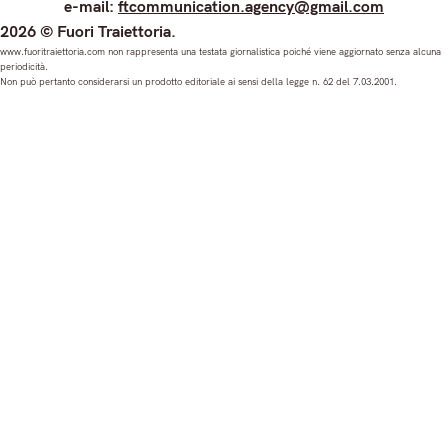
e-mail:
ftcommunication.agency@gmail.com
n
a
o
i
2026 © Fuori Traiettoria.
s
c
u
n
www.fuoritraiettoria.com non rappresenta una testata giornalistica poiché viene aggiornato senza alcuna
periodicità.
t
e
T
k
Non può pertanto considerarsi un prodotto editoriale ai sensi della legge n. 62 del 7.03.2001.
a
b
u
e
g
o
b
d
r
o
e
I
a
k
n
m