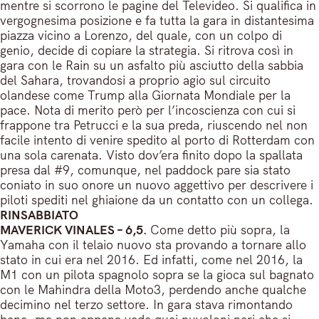
mentre si scorrono le pagine del Televideo. Si qualifica in
vergognesima posizione e fa tutta la gara in distantesima
piazza vicino a Lorenzo, del quale, con un colpo di
genio, decide di copiare la strategia. Si ritrova così in
gara con le Rain su un asfalto più asciutto della sabbia
del Sahara, trovandosi a proprio agio sul circuito
olandese come Trump alla Giornata Mondiale per la
pace. Nota di merito però per l’incoscienza con cui si
frappone tra Petrucci e la sua preda, riuscendo nel non
facile intento di venire spedito al porto di Rotterdam con
una sola carenata. Visto dov’era finito dopo la spallata
presa dal #9, comunque, nel paddock pare sia stato
coniato in suo onore un nuovo aggettivo per descrivere i
piloti spediti nel ghiaione da un contatto con un collega.
RINSABBIATO
MAVERICK VINALES – 6,5.
Come detto più sopra, la
Yamaha con il telaio nuovo sta provando a tornare allo
stato in cui era nel 2016. Ed infatti, come nel 2016, la
M1 con un pilota spagnolo sopra se la gioca sul bagnato
con le Mahindra della Moto3, perdendo anche qualche
decimino nel terzo settore. In gara stava rimontando