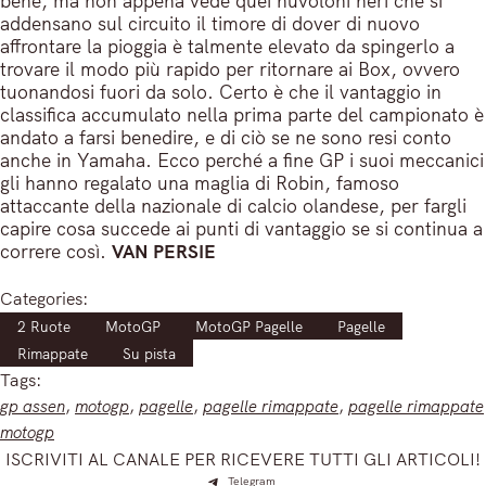
bene, ma non appena vede quei nuvoloni neri che si
addensano sul circuito il timore di dover di nuovo
affrontare la pioggia è talmente elevato da spingerlo a
trovare il modo più rapido per ritornare ai Box, ovvero
tuonandosi fuori da solo. Certo è che il vantaggio in
classifica accumulato nella prima parte del campionato è
andato a farsi benedire, e di ciò se ne sono resi conto
anche in Yamaha. Ecco perché a fine GP i suoi meccanici
gli hanno regalato una maglia di Robin, famoso
attaccante della nazionale di calcio olandese, per fargli
capire cosa succede ai punti di vantaggio se si continua a
correre così.
VAN PERSIE
Categories:
2 Ruote
MotoGP
MotoGP Pagelle
Pagelle
Rimappate
Su pista
Tags:
gp assen
, 
motogp
, 
pagelle
, 
pagelle rimappate
, 
pagelle rimappate
motogp
ISCRIVITI AL CANALE PER RICEVERE TUTTI GLI ARTICOLI!
Telegram