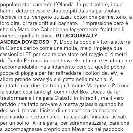
popolato storicamente l’Olanda. In particolare, i due
hanno detto di essere stati colpiti da una particolare
tecnica in cui vengono utilizzati colori che permettono, a
loro dire, di fare drift sul bagnato. L’impressione però è
che sia Marc che Cal abbiano leggermente frainteso il
nome di quella tecnica.
GLI
ACQUARALLY
ANDREA DOVIZIOSO – 7.
Dopo la doppia vittoria atterra
in Olanda carico come una molla, ma ci impiega due
sessioni di FP per capire che stare nel raggio di 4 metri
da Danilo Petrucci in questo weekend non è esattamente
raccomandabile. Fa affidamento però su quelle poche
gocce di pioggia per far raffreddare i bollori del #9, e
allora prende coraggio e si getta nella mischia. A
contatto con due tipi tranquilli come Marquez e Petrucci
fa sudare così tanto gli uomini del Box Ducati da far
trasformare a fine gara Ciabatti in Infraditi, ma il vero
brivido l’ha fatto provare a mezza galassia quando ha
deciso di tentare l’inizio di una carriera da barbiere
rischiando di scotennare il malcapitato Vinales, lisciato
per un soffio. A fine gara, per sdrammatizzare, pare che
si accompagnasse proprio con Maverick nel paddock