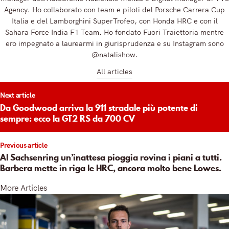
Agency. Ho collaborato con team e piloti del Porsche Carrera Cup
Italia e del Lamborghini SuperTrofeo, con Honda HRC e con il
Sahara Force India F1 Team. Ho fondato Fuori Traiettoria mentre
ero impegnato a laurearmi in giurisprudenza e su Instagram sono
@natalishow.
All articles
t
Next article
igation
Da Goodwood arriva la 911 stradale più potente di
sempre: ecco la GT2 RS da 700 CV
Previous article
Al Sachsenring un’inattesa pioggia rovina i piani a tutti.
Barbera mette in riga le HRC, ancora molto bene Lowes.
More Articles