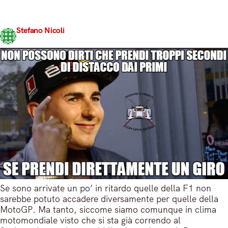
augurarvi un inizio di weekend, dai. Buona lettura.
VALENTINO ROSSI – 10. Neanche la…
Stefano Nicoli
Share
30 Giugno 2017
6 min read
Se sono arrivate un po’ in ritardo quelle della F1 non
sarebbe potuto accadere diversamente per quelle della
MotoGP. Ma tanto, siccome siamo comunque in clima
motomondiale visto che si sta già correndo al