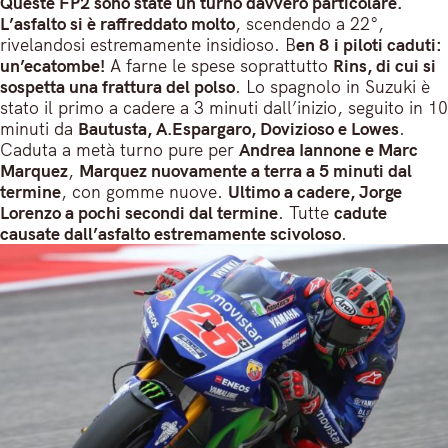
Queste FP2 sono state un turno davvero particolare.
L’asfalto si è raffreddato molto
, scendendo a 22°,
rivelandosi estremamente insidioso. B
en 8 i piloti caduti:
un’ecatombe!
A farne le spese soprattutto
Rins, di cui si
sospetta una frattura del polso
. Lo spagnolo in Suzuki è
stato il primo a cadere a 3 minuti dall’inizio, seguito in 10
minuti da
Bautusta, A.Espargaro, Dovizioso e Lowes
.
Caduta a metà turno pure per
Andrea Iannone e Marc
Marquez
,
Marquez nuovamente a terra a 5 minuti dal
termine
, con gomme nuove.
Ultimo a cadere, Jorge
Lorenzo a pochi secondi dal termine
. Tutte
cadute
causate dall’asfalto estremamente scivoloso
.