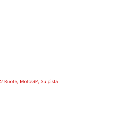
Menu
2 Ruote
, 
MotoGP
, 
Su pista
Nell’ecatombe delle FP3,
Vinales! Marquez ben due volte
assaggia l’asfalto del CoTA
Queste FP2 sono state un turno davvero particolare.
L’asfalto si è raffreddato molto, scendendo a 22°,
rivelandosi estremamente insidioso. Ben 8 i piloti caduti: