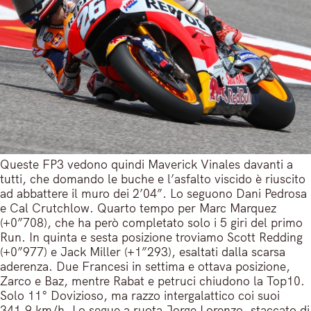
Queste FP3 vedono quindi Maverick Vinales davanti a
tutti, che domando le buche e l’asfalto viscido è riuscito
ad abbattere il muro dei 2’04”. Lo seguono Dani Pedrosa
e Cal Crutchlow. Quarto tempo per Marc Marquez
(+0”708), che ha però completato solo i 5 giri del primo
Run. In quinta e sesta posizione troviamo Scott Redding
(+0”977) e Jack Miller (+1”293), esaltati dalla scarsa
aderenza. Due Francesi in settima e ottava posizione,
Zarco e Baz, mentre Rabat e petruci chiudono la Top10.
Solo 11° Dovizioso, ma razzo intergalattico coi suoi
341,9 km/h. Lo segue a ruota Jorge Lorenzo, staccato di