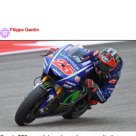
un’ecatombe! A farne le spese soprattutto Rins, di cui si
sospetta una frattura del polso. Lo spagnolo in Suzuki è
stato il primo a cadere a 3 minuti dall’inizio, seguito in 10
minuti…
Filippo Gardin
Share
22 Aprile 2017
2 min read