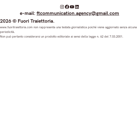
I
F
Y
L
e-mail:
ftcommunication.agency@gmail.com
n
a
o
i
2026 © Fuori Traiettoria.
s
c
u
n
www.fuoritraiettoria.com non rappresenta una testata giornalistica poiché viene aggiornato senza alcuna
periodicità.
t
e
T
k
Non può pertanto considerarsi un prodotto editoriale ai sensi della legge n. 62 del 7.03.2001.
a
b
u
e
g
o
b
d
r
o
e
I
a
k
n
m