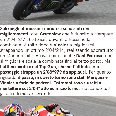
Solo negli ultimissimi minuti ci sono stati dei
miglioramenti
, con
Crutchlow
che è riuscito a stampare
un 2’04″677 che lo issa davanti a Rossi nella
combinata. Subito dopo è
Vinales
a migliorarsi,
strappando un ottimo 2’04″214, realizzando soprattutto
un t4 incredibile. Arriva quindi anche
Dani Pedrosa
, che
si migliora e scala la combinata fino al terzo posto. Ma
l’ultimo acuto è del Top Gun, che nell’ultimissimo
passaggio strappa un 2’03”979 da applausi
. Per quanto
riguarda il
passo, in questo turno sono stati Marquez e
Vinales a farla da padroni. Entrambi sono riusciti a
martellare sul 2’04” alto ad inizio turno
, staccando tutti
gli altri di mezzo secondo.