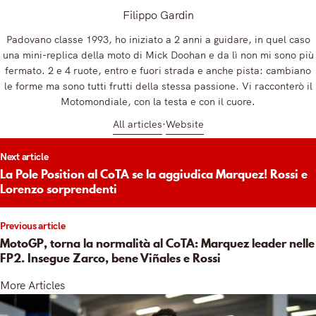
Filippo Gardin
Padovano classe 1993, ho iniziato a 2 anni a guidare, in quel caso
una mini-replica della moto di Mick Doohan e da lì non mi sono più
fermato. 2 e 4 ruote, entro e fuori strada e anche pista: cambiano
le forme ma sono tutti frutti della stessa passione. Vi racconterò il
Motomondiale, con la testa e con il cuore.
All articles
Website
t
Next article
igation
La Pole Position al CoTA se la aggiudica Marquez! Rossi e
Lorenzo sorprendenti
Previous article
MotoGP, torna la normalità al CoTA: Marquez leader nelle
FP2. Insegue Zarco, bene Viñales e Rossi
More Articles