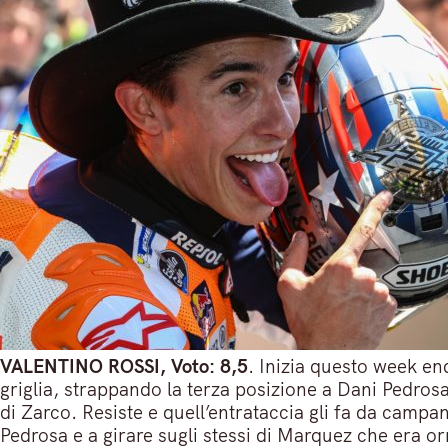
VALENTINO ROSSI, Voto: 8,5
. Inizia questo week en
griglia, strappando la terza posizione a Dani Pedrosa
di Zarco. Resiste e quell’entrataccia gli fa da campa
Pedrosa e a girare sugli stessi di Marquez che era o