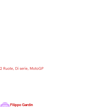
2 Ruote
, 
Di serie
, 
MotoGP
MotoGP, ecco le page
Terza tappa andata in archivio. Marc Marquez ristabi
i protagonisti. MARC MARQUEZ, Voto: 9,5. Ancora lui 
Pedrosa, per poi passare Dani all’ottavo giro.…
Filippo Gardin