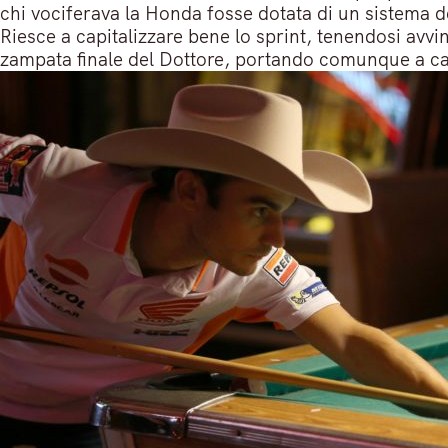
chi vociferava la Honda fosse dotata di un sistema d
Riesce a capitalizzare bene lo sprint, tenendosi avv
zampata finale del Dottore, portando comunque a cas