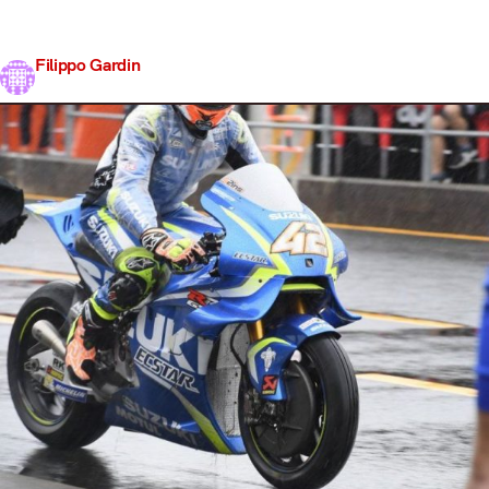
caduta causata da Cal Crutchlow, e Andrea Dovizioso.
Nono Vinales mentre Rossi e Pedrosa…
Filippo Gardin
Share
13 Ottobre 2017
3 min read