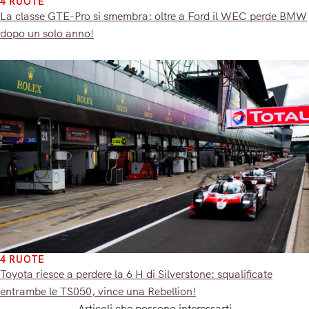
4 RUOTE
La classe GTE-Pro si smembra: oltre a Ford il WEC perde BMW
dopo un solo anno!
4 RUOTE
Toyota riesce a perdere la 6 H di Silverstone: squalificate
entrambe le TS050, vince una Rebellion!
Articoli che possono interessarti