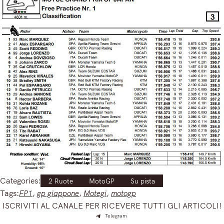
Categories:
2 Ruote
MotoGP
Su pista
Tags:
FP1
, 
gp giappone
, 
Motegi
, 
motogp
ISCRIVITI AL CANALE PER RICEVERE TUTTI GLI ARTICOLI!
Telegram