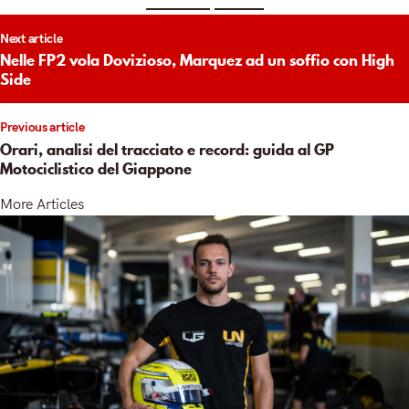
t
Next article
igation
Nelle FP2 vola Dovizioso, Marquez ad un soffio con High
Side
Previous article
Orari, analisi del tracciato e record: guida al GP
Motociclistico del Giappone
More Articles