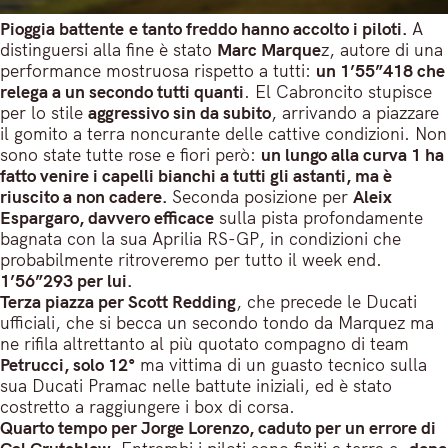
Pioggia battente e tanto freddo hanno accolto i piloti.
A
distinguersi alla fine è stato
Marc Marque
z, autore di una
performance mostruosa rispetto a tutti:
un 1’55”418 che
relega a un secondo tutti quanti
. El Cabroncito stupisce
per lo stile
aggressivo sin da subito
, arrivando a piazzare
il gomito a terra noncurante delle cattive condizioni. Non
sono state tutte rose e fiori però:
un lungo alla curva 1 ha
fatto venire i capelli bianchi a tutti gli astanti, ma è
riuscito a non cadere.
Seconda posizione per
Aleix
Espargaro, davvero efficace
sulla pista profondamente
bagnata con la sua Aprilia RS-GP, in condizioni che
probabilmente ritroveremo per tutto il week end.
1’56”293 per lui.
Terza piazza per Scott Redding
, che precede le Ducati
ufficiali, che si becca un secondo tondo da Marquez ma
ne rifila altrettanto al più quotato compagno di team
Petrucci, solo 12°
ma vittima di un guasto tecnico sulla
sua Ducati Pramac nelle battute iniziali, ed è stato
costretto a raggiungere i box di corsa.
Quarto tempo per Jorge Lorenzo, caduto per un errore di