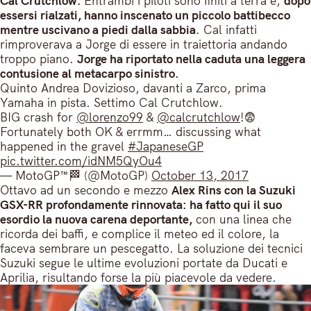
Cal Crutchlow.
Entrambi i piloti sono finiti a terra e,
dopo
essersi rialzati, hanno inscenato un piccolo battibecco
mentre uscivano a piedi dalla sabbia
. Cal infatti
rimproverava a Jorge di essere in traiettoria andando
troppo piano.
Jorge ha riportato nella caduta una leggera
contusione al metacarpo sinistro.
Quinto Andrea Dovizioso, davanti a Zarco, prima
Yamaha in pista. Settimo Cal Crutchlow.
BIG crash for
@lorenzo99
&
@calcrutchlow
!😨
Fortunately both OK & errmm… discussing what
happened in the gravel
#JapaneseGP
pic.twitter.com/idNM5QyOu4
— MotoGP™🏁 (@MotoGP)
October 13, 2017
Ottavo ad un secondo e mezzo
Alex Rins con la Suzuki
GSX-RR profondamente rinnovata: ha fatto qui il suo
esordio la nuova carena deportante,
con una linea che
ricorda dei baffi, e complice il meteo ed il colore, la
faceva sembrare un pescegatto. La soluzione dei tecnici
Suzuki segue le ultime evoluzioni portate da Ducati e
Aprilia, risultando forse la più piacevole da vedere.