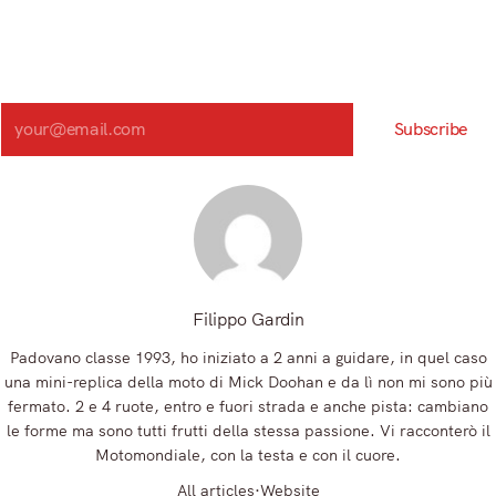
Iscriviti e ricevi articoli appena sfornati. Unisciti alla
community!
Iscriviti alla nostra newsletter e scopri in anteprima le notizie
più importanti del mattino.
Search
Subscribe
Registrandoti, accetti la nostra Informativa sulla privacy e i nostri Termini.
Filippo Gardin
Padovano classe 1993, ho iniziato a 2 anni a guidare, in quel caso
una mini-replica della moto di Mick Doohan e da lì non mi sono più
fermato. 2 e 4 ruote, entro e fuori strada e anche pista: cambiano
le forme ma sono tutti frutti della stessa passione. Vi racconterò il
Motomondiale, con la testa e con il cuore.
All articles
Website