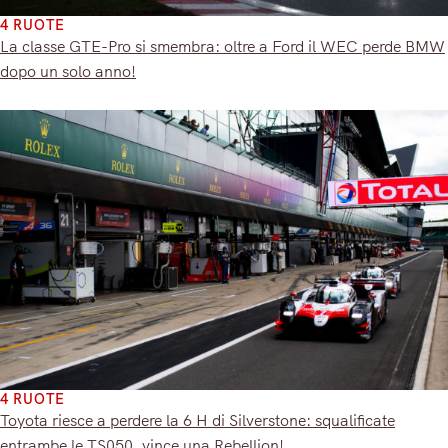
4 RUOTE
La classe GTE-Pro si smembra: oltre a Ford il WEC perde BMW
dopo un solo anno!
4 RUOTE
Toyota riesce a perdere la 6 H di Silverstone: squalificate
entrambe le TS050, vince una Rebellion!