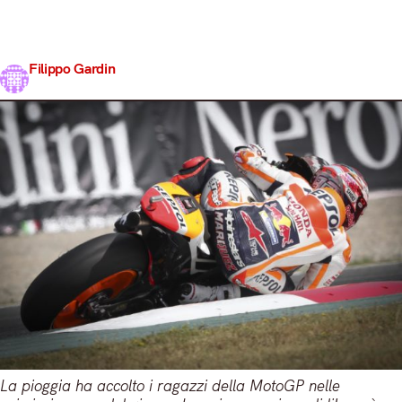
era decisamente bagnato. Turno quindi da buttare. A
tirare su il morale ci pensa Jack Miller, forse ancora
acciaccato da Brunello e fiorentina. Davanti a tutti…
Filippo Gardin
Share
9 Giugno 2017
2 min read
La pioggia ha accolto i ragazzi della MotoGP nelle