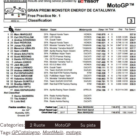
Categories:
2 Ruote
MotoGP
Su pista
Tags:
GPCatalogna
, 
MontMelò
, 
motogp