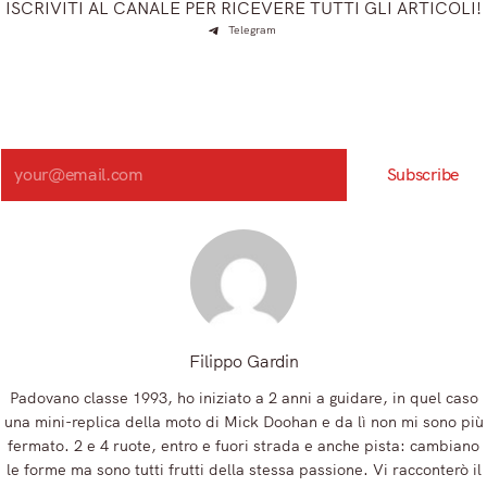
ISCRIVITI AL CANALE PER RICEVERE TUTTI GLI ARTICOLI!
Telegram
Iscriviti e ricevi articoli appena sfornati. Unisciti alla
community!
Iscriviti alla nostra newsletter e scopri in anteprima le notizie
più importanti del mattino.
Search
Subscribe
Registrandoti, accetti la nostra Informativa sulla privacy e i nostri Termini.
Filippo Gardin
Padovano classe 1993, ho iniziato a 2 anni a guidare, in quel caso
una mini-replica della moto di Mick Doohan e da lì non mi sono più
fermato. 2 e 4 ruote, entro e fuori strada e anche pista: cambiano
le forme ma sono tutti frutti della stessa passione. Vi racconterò il