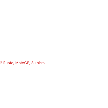
Menu
2 Ruote
, 
MotoGP
, 
Su pista
La pioggia rallenta tutti,
Marquez ne approfitta. Miller fa
il giullare.
La pioggia ha accolto i ragazzi della MotoGP nelle
primissime ore del giorno. La prima sessione di libere è
iniziata con un leggero solo a fare capolino, ma l’asfalto