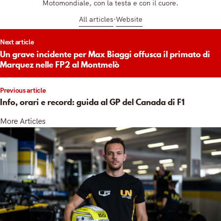
Motomondiale, con la testa e con il cuore.
All articles
Website
t
Next article
igation
Un grave incidente per Max Biaggi offusca il primato di
Marquez nelle FP2 al Montmelò
Previous article
Info, orari e record: guida al GP del Canada di F1
More Articles