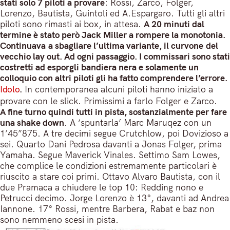
stati solo 7 piloti a provare
: Rossi, Zarco, Folger,
Lorenzo, Bautista, Guintoli ed A.Espargaro. Tutti gli altri
piloti sono rimasti ai box, in attesa.
A 20 minuti dal
termine è stato però Jack Miller a rompere la monotonia.
Continuava a sbagliare l’ultima variante, il curvone del
vecchio lay out. Ad ogni passaggio. I commissari sono stati
costretti ad esporgli bandiera nera e solamente un
colloquio con altri piloti gli ha fatto comprendere l’errore.
Idolo
.
In contemporanea alcuni piloti hanno iniziato a
provare con le slick. Primissimi a farlo Folger e Zarco.
A fine turno quindi tutti in pista, sostanzialmente per fare
una shake down
. A ‘spuntarla’ Marc Maruqez con un
1’45”875. A tre decimi segue Crutchlow, poi Dovizioso a
sei. Quarto Dani Pedrosa davanti a Jonas Folger, prima
Yamaha. Segue Maverick Vinales. Settimo Sam Lowes,
che complice le condizioni estremamente particolari è
riuscito a stare coi primi. Ottavo Alvaro Bautista, con il
due Pramaca a chiudere le top 10: Redding nono e
Petrucci decimo. Jorge Lorenzo è 13°, davanti ad Andrea
Iannone. 17° Rossi, mentre Barbera, Rabat e baz non
sono nemmeno scesi in pista.