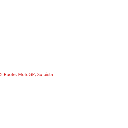
Menu
2 Ruote
, 
MotoGP
, 
Su pista
La paura fa 25: Vinales
annichilisce tutti nelle seconde
libere di Assen!
Maverick Vinales si issa davanti a tutti, portandosi a 5
decimi dal record assoluto di Valentino Rossi. Provano a
seguirlo Jonas Folger e Marc Marquez. Quarto Dovizioso