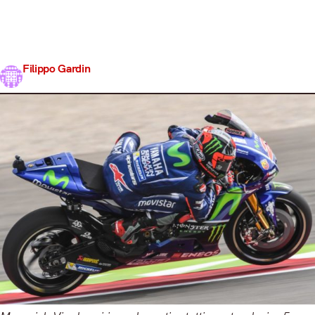
mentre il Dottore chiude in sesta posizione. Male
Lorenzo, 14° e a rischio: domani nelle FP3 è prevista
pioggia! Queste FP2, cominciate 10 minuti dopo a causa
del…
Filippo Gardin
Share
23 Giugno 2017
3 min read