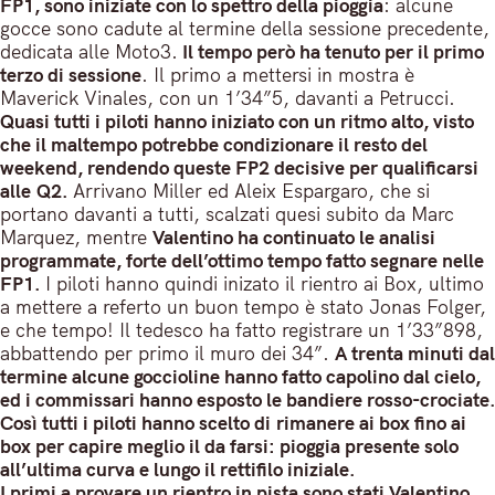
FP1, sono iniziate con lo spettro della pioggia
: alcune
gocce sono cadute al termine della sessione precedente,
dedicata alle Moto3.
Il tempo però ha tenuto per il primo
terzo di sessione
. Il primo a mettersi in mostra è
Maverick Vinales, con un 1’34”5, davanti a Petrucci.
Quasi tutti i piloti hanno iniziato con un ritmo alto, visto
che il maltempo potrebbe condizionare il resto del
weekend, rendendo queste FP2 decisive per qualificarsi
alle Q2.
Arrivano Miller ed Aleix Espargaro, che si
portano davanti a tutti, scalzati quesi subito da Marc
Marquez, mentre
Valentino ha continuato le analisi
programmate, forte dell’ottimo tempo fatto segnare nelle
FP1.
I piloti hanno quindi inizato il rientro ai Box, ultimo
a mettere a referto un buon tempo è stato Jonas Folger,
e che tempo! Il tedesco ha fatto registrare un 1’33”898,
abbattendo per primo il muro dei 34”.
A trenta minuti dal
termine alcune goccioline hanno fatto capolino dal cielo,
ed i commissari hanno esposto le bandiere rosso-crociate.
Così tutti i piloti hanno scelto di rimanere ai box fino ai
box per capire meglio il da farsi: pioggia presente solo
all’ultima curva e lungo il rettifilo iniziale.
I primi a provare un rientro in pista sono stati Valentino