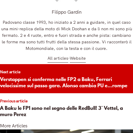
Filippo Gardin
Padovano classe 1993, ho iniziato a 2 anni a guidare, in quel caso
una mini-replica della moto di Mick Doohan e da lì non mi sono più
fermato. 2 e 4 ruote, entro e fuori strada e anche pista: cambiano
le forme ma sono tutti frutti della stessa passione. Vi racconterò il
Motomondiale, con la testa e con il cuore.
All articles
Website
t
Next article
igation
Verstappen si conferma nelle FP2 a Baku, Ferrari
velocissime sul passo gara. Alonso cambia PU e…rompe
Previous article
A Baku le FP1 sono nel segno delle RedBull! 3° Vettel, a
muro Perez
More Articles