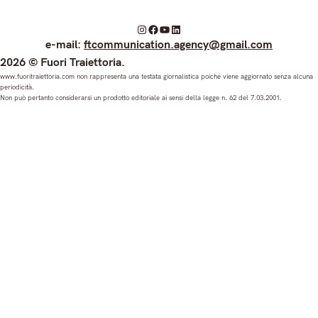
I
F
Y
L
e-mail:
ftcommunication.agency@gmail.com
n
a
o
i
2026 © Fuori Traiettoria.
s
c
u
n
www.fuoritraiettoria.com non rappresenta una testata giornalistica poiché viene aggiornato senza alcuna
periodicità.
t
e
T
k
Non può pertanto considerarsi un prodotto editoriale ai sensi della legge n. 62 del 7.03.2001.
a
b
u
e
g
o
b
d
r
o
e
I
a
k
n
m