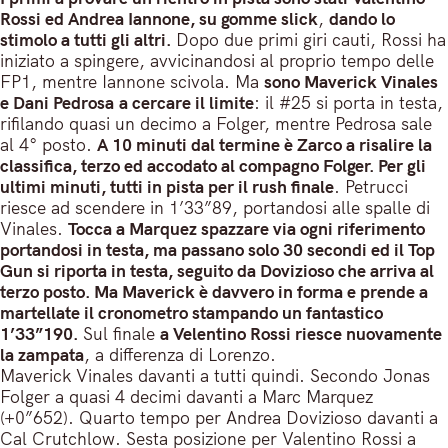
Rossi ed Andrea Iannone, su gomme slick
,
dando lo
stimolo a tutti gli altri.
Dopo due primi giri cauti, Rossi ha
iniziato a spingere, avvicinandosi al proprio tempo delle
FP1, mentre Iannone scivola. Ma
sono Maverick Vinales
e Dani Pedrosa a cercare il limite
: il #25 si porta in testa,
rifilando quasi un decimo a Folger, mentre Pedrosa sale
al 4° posto.
A 10 minuti dal termine è Zarco a risalire la
classifica, terzo ed accodato al compagno Folger. Per gli
ultimi minuti, tutti in pista per il rush finale
. Petrucci
riesce ad scendere in 1’33”89, portandosi alle spalle di
Vinales.
Tocca a Marquez spazzare via ogni riferimento
portandosi in testa, ma passano solo 30 secondi ed il Top
Gun si riporta in testa, seguito da Dovizioso che arriva al
terzo posto. Ma Maverick è davvero in forma e prende a
martellate il cronometro stampando un fantastico
1’33”190.
Sul finale
a Velentino Rossi riesce nuovamente
la zampata
, a differenza di Lorenzo.
Maverick Vinales davanti a tutti quindi. Secondo Jonas
Folger a quasi 4 decimi davanti a Marc Marquez
(+0”652). Quarto tempo per Andrea Dovizioso davanti a
Cal Crutchlow. Sesta posizione per Valentino Rossi a