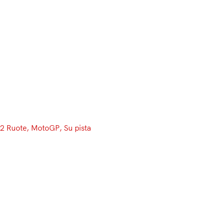
Menu
2 Ruote
, 
MotoGP
, 
Su pista
FP2 MotoGP: Viñales, Marquez
e Abraham ballano il tango in
Argentina!
Ancora Viñales davanti a tutti, mentre Marquez recupera
alla grande rispetto alla FP1. Stupisce Abraham, che con
la GP15 chiude terzo. Malissimo Rossi, Dovizioso e