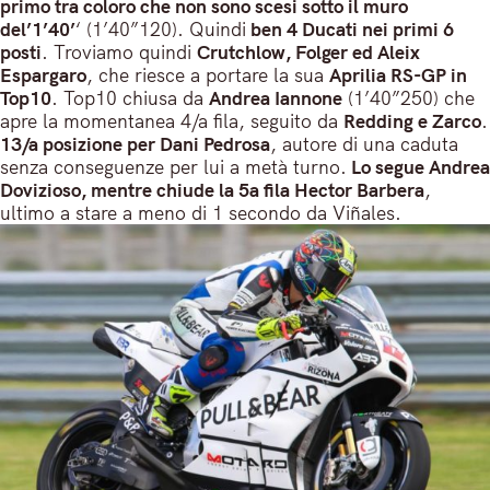
primo tra coloro che non sono scesi sotto il muro
del’1’40’
‘ (1’40”120). Quindi
ben 4 Ducati nei primi 6
posti
. Troviamo quindi
Crutchlow, Folger ed Aleix
Espargaro
, che riesce a portare la sua
Aprilia RS-GP in
Top10
. Top10 chiusa da
Andrea Iannone
(1’40”250) che
apre la momentanea 4/a fila, seguito da
Redding e Zarco
.
13/a posizione per Dani Pedrosa
, autore di una caduta
senza conseguenze per lui a metà turno.
Lo segue Andrea
Dovizioso, mentre chiude la 5a fila Hector Barbera
,
ultimo a stare a meno di 1 secondo da Viñales.