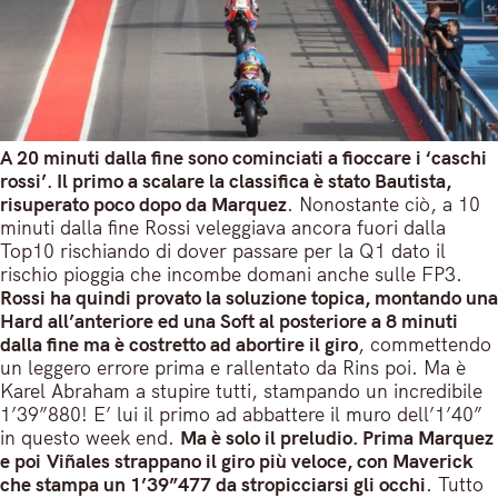
A 20 minuti dalla fine sono cominciati a fioccare i ‘caschi
rossi’. Il primo a scalare la classifica è stato Bautista,
risuperato poco dopo da Marquez
. Nonostante ciò, a 10
minuti dalla fine Rossi veleggiava ancora fuori dalla
Top10 rischiando di dover passare per la Q1 dato il
rischio pioggia che incombe domani anche sulle FP3.
Rossi ha quindi provato la soluzione topica, montando una
Hard all’anteriore ed una Soft al posteriore a 8 minuti
dalla fine ma è costretto ad abortire il giro
, commettendo
un leggero errore prima e rallentato da Rins poi. Ma è
Karel Abraham a stupire tutti, stampando un incredibile
1’39”880! E’ lui il primo ad abbattere il muro dell’1’40”
in questo week end.
Ma è solo il preludio. Prima Marquez
e poi Viñales strappano il giro più veloce, con Maverick
che stampa un 1’39”477 da stropicciarsi gli occhi
. Tutto