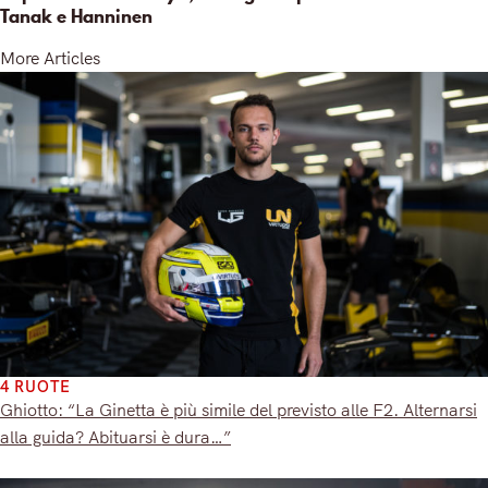
Tanak e Hanninen
More Articles
4 RUOTE
Ghiotto: “La Ginetta è più simile del previsto alle F2. Alternarsi
alla guida? Abituarsi è dura…”