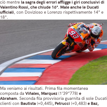
ciò mentre
la sagra degli errori affligge i giri conclusivi di
Valentino Rossi, che chiude 16°. Male anche le Ducati
ufficiali
, con Dovizioso e Lorenzo rispettivamente 14° e
18°.
Ma veniamo ai risultati. Prima fila momentanea
composta da
Viñales, Marquez
(1’39”778)
e
Abraham.
Seconda fila provvisoria guarnita di sole Ducati
clienti con
Bautista
(+0,445)
, Petrucci
(+0,483)
e Baz,