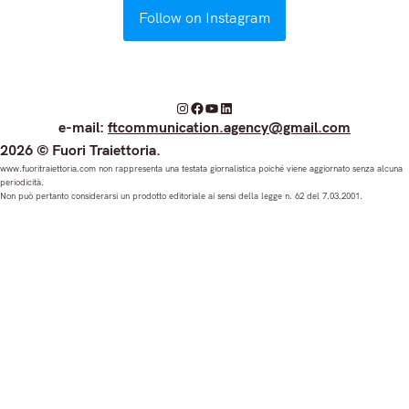
Follow on Instagram
I
F
Y
L
e-mail:
ftcommunication.agency@gmail.com
n
a
o
i
2026 © Fuori Traiettoria.
s
c
u
n
www.fuoritraiettoria.com non rappresenta una testata giornalistica poiché viene aggiornato senza alcuna
periodicità.
t
e
T
k
Non può pertanto considerarsi un prodotto editoriale ai sensi della legge n. 62 del 7.03.2001.
a
b
u
e
g
o
b
d
r
o
e
I
a
k
n
m