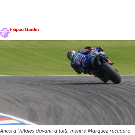
Lorenzo. Questo secondo turno è iniziato con un bel sole
ma forte vento, per domani il rischio pioggia è concreto.
Ne è conseguito un time attack davvero ecclatante a fine
sessione. I piloti…
Filippo Gardin
Share
7 Aprile 2017
3 min read
Ancora Viñales davanti a tutti, mentre Marquez recupera