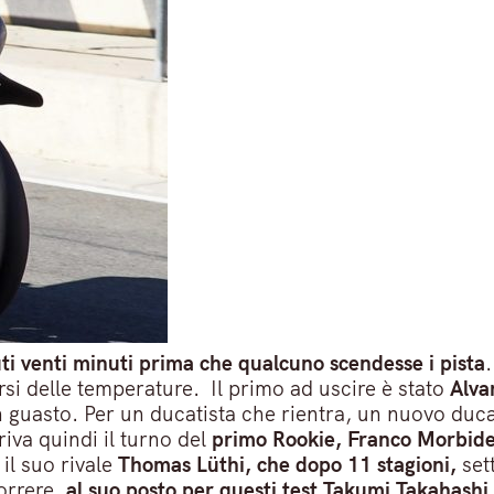
uti venti minuti prima che qualcuno scendesse i pista
.
arsi delle temperature. Il primo ad uscire è stato
Alva
n guasto. Per un ducatista che rientra, un nuovo duca
riva quindi il turno del
primo Rookie, Franco Morbide
 il suo rivale
Thomas Lüthi, che dopo 11 stagioni,
sett
correre,
al suo posto per questi test Takumi Takahashi