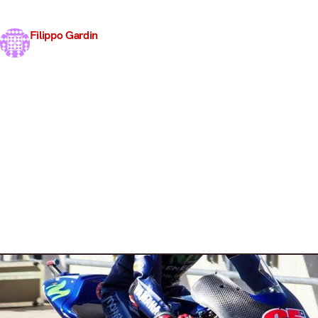
non è in perfette condizioni ed i team hanno atteso l
costretto però a…
Filippo Gardin
14 Novembre 2017
4 min read