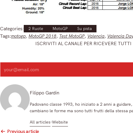
Categories:
2 Ruote
MotoGP
Su pista
Tags:
motogp
, 
MotoGP 2018
, 
Test MotoGP
, 
Valencia
, 
Valencia Da
ISCRIVITI AL CANALE PER RICEVERE TUTTI 
Iscriviti e ricevi articoli appena sfornati. Unisciti alla community!
Iscriviti alla nostra newsletter e scopri in anteprima le notizie pi
Search
Registrandoti, accetti la nostra Informativa sulla privacy e i nostri Termini.
Filippo Gardin
Padovano classe 1993, ho iniziato a 2 anni a guidare,
cambiano le forme ma sono tutti frutti della stessa p
All articles
Website
Post
Previous article