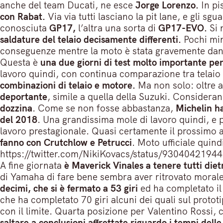
anche del team Ducati, ne esce
Jorge Lorenzo.
In pi
con Rabat.
Via via tutti lasciano la pit lane, e gli sg
conosciuta
GP17,
l’altra una sorta di
GP17-EVO.
Si 
saldature del telaio decisamente differenti.
Pochi mi
conseguenze mentre la moto è stata gravemente dan
Questa è
una due giorni di test molto importante per 
lavoro quindi, con continua comparazione tra telai
combinazioni di telaio e motore.
Ma non solo: oltre 
deportante
, simile a quella della Suzuki. Considera
dozzina
. Come se non fosse abbastanza,
Michelin ha
del 2018
. Una grandissima mole di lavoro quindi, e
lavoro prestagionale. Quasi certamente il prossimo 
fanno con Crutchlow e Petrucci
. Moto ufficiale quind
https://twitter.com/NikiKovacs/status/930404219
A fine giornata
è Maverick Vinales a tenere tutti diet
di Yamaha di fare bene sembra aver ritrovato morale
decimi, che si è fermato a 53 giri
ed ha completato il
che ha completato 70 giri alcuni dei quali sul prot
con il limite. Quarta posizione per Valentino Rossi,
saltare a conclusioni affrettate riguardo i tempi delle