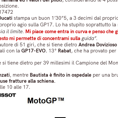
osizione.
417472
Ducati
stampa un buon 1’30”5, a 3 decimi dal proprio
roprio agio sulla GP17. Lo ha stupito soprattutto la s
a il limite.
Mi piace come entra in curva e penso che g
to mi permette di concentrami sulla
guida”.
autore di 51 giri, che si tiene dietro
Andrea Dovizioso
ali con la
GP17-EVO.
13°
Rabat
, che ha provato per
 si tiene dietro per 39 millesimi il Campione del 
nzati
, mentre
Bautista è finito in ospedale
per una bru
luse fratture alla schiena.
le 10 alle 17.