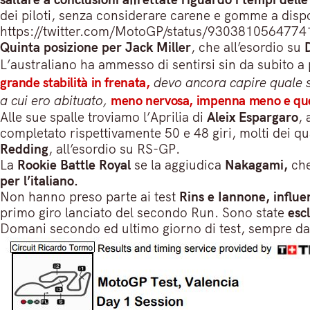
dei piloti, senza considerare carene e gomme a disp
https://twitter.com/MotoGP/status/930381056477
Quinta posizione per Jack Miller
, che all’esordio su
L’australiano ha ammesso di sentirsi sin da subito a p
grande stabilità in frenata,
devo ancora capire quale si
a cui ero abituato,
meno nervosa, impenna meno e ques
Alle sue spalle troviamo l’Aprilia di
Aleix Espargaro
, 
completato rispettivamente 50 e 48 giri, molti dei qu
Redding
, all’esordio su RS-GP.
La
Rookie Battle Royal
se la aggiudica
Nakagami,
che
per l’italiano.
Non hanno preso parte ai test
Rins e Iannone, influe
primo giro lanciato del secondo Run. Sono state
esc
Domani secondo ed ultimo giorno di test, sempre dal