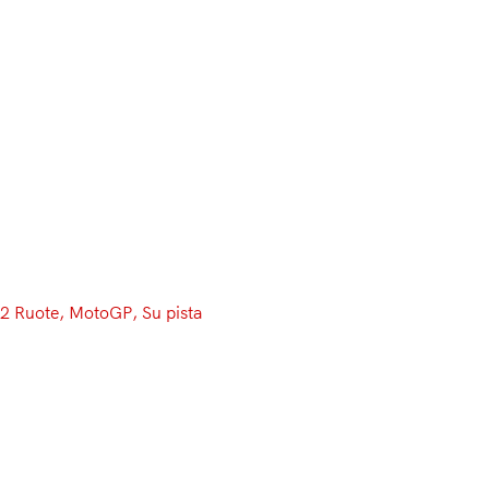
2 Ruote
, 
MotoGP
, 
Su pista
Ed è già 2018: nel pr
Ducati cambiano ossa
Il semaforo è diventato verde alle 10, ma ci sono volu