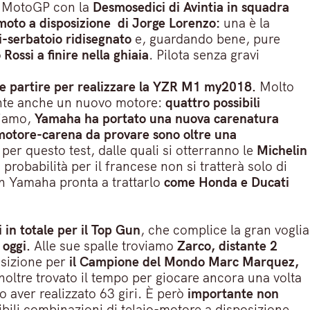
na MotoGP con la
Desmosedici di Avintia in squadra
 moto a disposizione di Jorge Lorenzo:
una è la
i-serbatoio ridisegnato
e, guardando bene, pure
Rossi a finire nella ghiaia
. Pilota senza gravi
e partire per realizzare la YZR M1 my2018.
Molto
ente anche un nuovo motore:
quattro possibili
ciamo,
Yamaha ha portato una nuova carenatura
-motore-carena da provare sono oltre una
per questo test, dalle quali si otterranno le
Michelin
probabilità per il francese non si tratterà solo di
n Yamaha pronta a trattarlo
come Honda e Ducati
 in totale per il Top Gun
, che complice la gran voglia
o oggi.
Alle sue spalle troviamo
Zarco, distante 2
osizione per
il Campione del Mondo Marc Marquez,
oltre trovato il tempo per giocare ancora una volta
 aver realizzato 63 giri. È però
importante non
ibili combinazioni di telaio-motore a disposizione