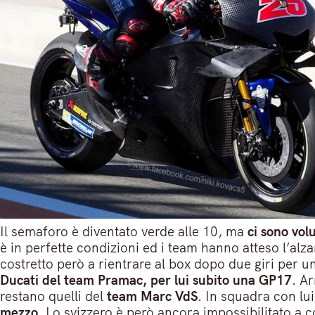
Il semaforo è diventato verde alle 10, ma
ci sono vol
è in perfette condizioni ed i team hanno atteso l’alz
costretto però a rientrare al box dopo due giri per u
Ducati del team Pramac, per lui subito una GP17
. Ar
restano quelli del
team Marc VdS
. In squadra con lui
mezzo.
Lo svizzero è però ancora impossibilitato a 