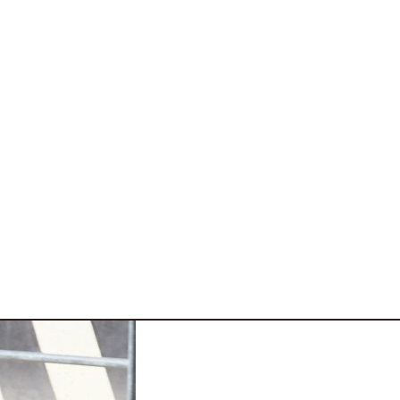
’alzarsi delle temperature. Il primo ad uscire è stato
varie 4 ruote