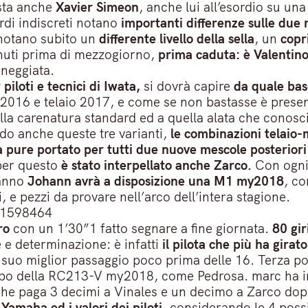
sta anche
Xavier Simeon
, anche lui all’esordio su u
uardi indiscreti notano
importanti differenze sulle due
notano subito un
differente livello della sella
, un
copr
nuti prima di mezzogiorno,
prima caduta: è Valentino 
neggiata.
piloti e tecnici di Iwata,
si dovrà capire
da quale bas
o 2016 e telaio 2017, e come se non bastasse è pres
alla carenatura standard ed a quella alata che conos
ndo anche queste tre varianti,
le combinazioni telaio
 pure portato per tutti due nuove mescole posteriori
 per questo
è stato interpellato anche Zarco.
Con ogni 
anno
Johann avrà a disposizione una M1 my2018
, co
i, e pezzi da provare nell’arco dell’intera stagione.
441598464
ro
con un 1’30”1 fatto segnare a fine giornata.
80 giri
 e determinazione: è infatti
il pilota che più ha girat
 suo miglior passaggio poco prima delle 16. Terza p
otipo della RC213-V my2018, come Pedrosa. marc ha in
 che paga 3 decimi a Vinales e un decimo a Zarco dopo
 Yamaha ed i valori dei piloti
, considerando le 4 poss