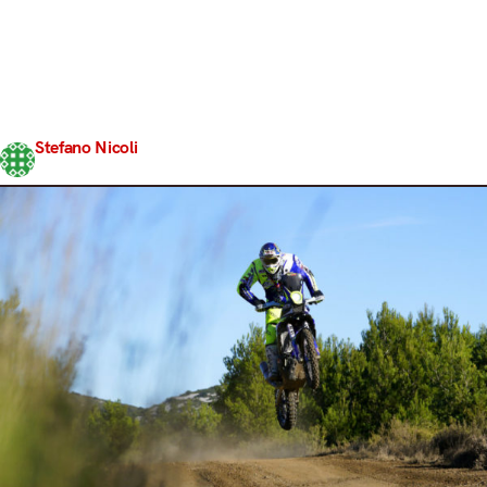
cui si svolge, sia per i mezzi che vi prendono parte, sia
per la sua…struttura. Perché dei 9000 km che i
partecipanti dovranno percorrere in queste due
settimane “solamente” 4200 sono cronometrati. I
restanti 4800, invece, vengono detti “di trasferimento”.
In quei km, che…
Stefano Nicoli
Share
3 Gennaio 2017
2 min read