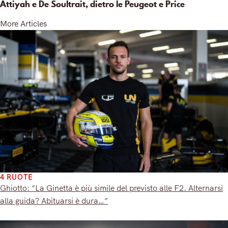
Attiyah e De Soultrait, dietro le Peugeot e Price
More Articles
4 RUOTE
Ghiotto: “La Ginetta è più simile del previsto alle F2. Alternarsi
alla guida? Abituarsi è dura…”