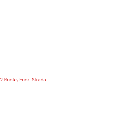
Menu
2 Ruote
, 
Fuori Strada
De Soultrait è tradito dall’…
autovelox: in testa alla
classifica delle moto sale
Pedrero
E’ una corsa particolare, la Dakar. Sia per la location in