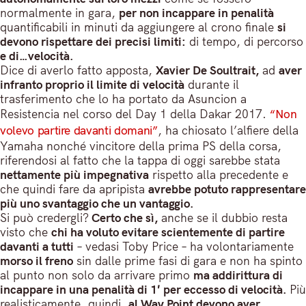
normalmente in gara,
per non incappare in penalità
quantificabili in minuti da aggiungere al crono finale
si
devono rispettare dei precisi limiti:
di tempo, di percorso
e di…velocità.
Dice di averlo fatto apposta,
Xavier De Soultrait,
ad
aver
infranto proprio il limite di velocità
durante il
trasferimento che lo ha portato da Asuncion a
Resistencia nel corso del Day 1 della Dakar 2017.
“Non
volevo partire davanti domani”
, ha chiosato l’alfiere della
Yamaha nonché vincitore della prima PS della corsa,
riferendosi al fatto che la tappa di oggi sarebbe stata
nettamente più impegnativa
rispetto alla precedente e
che quindi fare da apripista
avrebbe potuto rappresentare
più uno svantaggio che un vantaggio.
Si può credergli?
Certo che sì,
anche se il dubbio resta
visto che
chi ha voluto evitare scientemente di partire
davanti a tutti
– vedasi Toby Price – ha volontariamente
morso il freno
sin dalle prime fasi di gara e non ha spinto
al punto non solo da arrivare primo
ma addirittura di
incappare in una penalità di 1′ per eccesso di velocità.
Più
realisticamente, quindi,
al Way Point devono aver