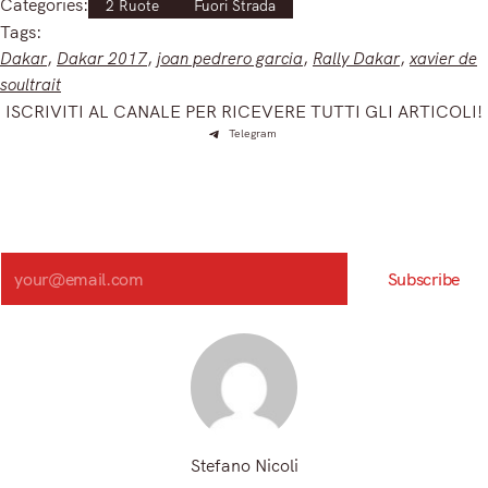
Categories:
2 Ruote
Fuori Strada
Tags:
Dakar
, 
Dakar 2017
, 
joan pedrero garcia
, 
Rally Dakar
, 
xavier de
soultrait
ISCRIVITI AL CANALE PER RICEVERE TUTTI GLI ARTICOLI!
Telegram
Iscriviti e ricevi articoli appena sfornati. Unisciti alla
community!
Iscriviti alla nostra newsletter e scopri in anteprima le notizie
più importanti del mattino.
Search
Subscribe
Registrandoti, accetti la nostra Informativa sulla privacy e i nostri Termini.
Stefano Nicoli