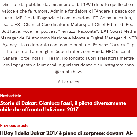
Giornalista pubblicista, innamorato dal 1993 di tutto quello che è
veloce e che fa rumore. Admin e fondatore di "Andare a pesca con
una LMP1" e dell'agenzia di comunicazione FT Communication,
sono EXT Channel Coordinator e Motorsport Chief Editor di Red
Bull Italia, voce nel podcast "Terruzzi Racconta", EXT Social Media
Manager dell'Autodromo Nazionale Monza e Digital Manager di VT8
Agency. Ho collaborato con team e piloti del Porsche Carrera Cup
Italia e del Lamborghini SuperTrofeo, con Honda HRC e con il
Sahara Force India F1 Team. Ho fondato Fuori Traiettoria mentre
ero impegnato a laurearmi in giurisprudenza e su Instagram sono
@natalishow.
All articles
t
Next article
igation
Storie di Dakar: Gianluca Tassi, il pilota diversamente
abile che affronta l’edizione 2017
Previous article
Il Day 1 della Dakar 2017 è pieno di sorprese: davanti Al-