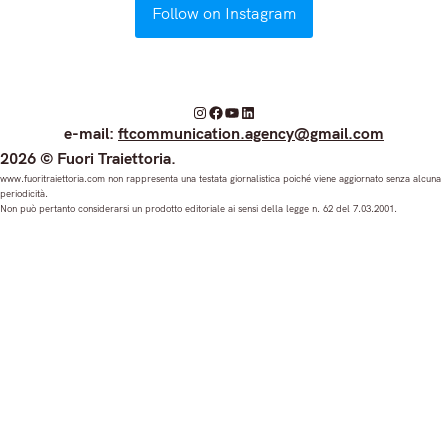
Follow on Instagram
I
F
Y
L
e-mail:
ftcommunication.agency@gmail.com
n
a
o
i
2026 © Fuori Traiettoria.
s
c
u
n
www.fuoritraiettoria.com non rappresenta una testata giornalistica poiché viene aggiornato senza alcuna
periodicità.
t
e
T
k
Non può pertanto considerarsi un prodotto editoriale ai sensi della legge n. 62 del 7.03.2001.
a
b
u
e
g
o
b
d
r
o
e
I
a
k
n
m