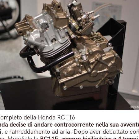
completo della Honda RC116
da decise di andare controcorrente nella sua avvent
ssi, e raffreddamento ad aria. Dopo aver debuttato co
 nel Mondiale la
RC115, sempre bicilindrica a 4 tempi