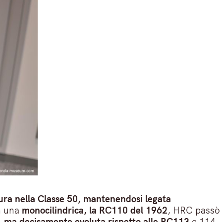
ura nella Classe 50, mantenendosi legata
n una
monocilindrica, la RC110 del 1962
, HRC passò
, ma decisamente evoluta rispetto alle RC113
e 114,