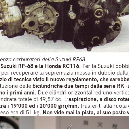
enza carburatori della Suzuki RP68
a Suzuki RP-68 e la Honda RC116.
Per la Suzuki dobbi
7, per recuperare la supremazia messa in dubbio dall
cizio di tecnica visto il nuovo regolamento, che sareb
ituzione delle
bicilindriche due tempi della serie RK 
o i primi anni.
Due cilindri orizzontali ed uno vertic
drata totale di 49,87 cc. L’
aspirazione, a disco rota
ra i 19’000 ed i 20’000 giri/min
, trasferiti alla ruot
 peso era di 51 kg.
Non vide mai la pista, al suo post