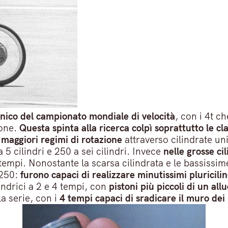
cnico del campionato mondiale di velocità
, con i 4t c
pone.
Questa spinta alla ricerca colpì soprattutto le cla
 maggiori regimi di rotazione
attraverso cilindrate uni
cilindri e 250 a sei cilindri. Invece
nelle grosse cil
tempi. Nonostante la scarsa cilindrata e le bassissi
 250:
furono capaci di realizzare minutissimi pluricilin
lindrici a 2 e 4 tempi, con
pistoni più piccoli di un all
la serie, con i
4 tempi capaci di sradicare il muro dei