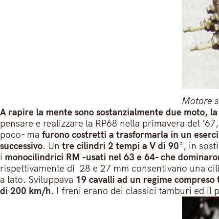
Motore s
A rapire la mente sono sostanzialmente due moto, l
pensare e realizzare la RP68 nella primavera del ’6
poco- ma
furono costretti a trasformarla in un eser
successivo
. Un
tre cilindri 2 tempi a V di 90
°, in sost
i
monocilindrici RM -usati nel 63 e 64- che dominaron
rispettivamente di 28 e 27 mm consentivano una cilin
a lato. Sviluppava
19 cavalli ad un regime compreso t
di 200 km/h
. I freni erano dei classici tamburi ed il