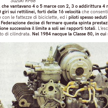
Suzuki RP68
 che vantavano 4 o 5 marce con 2, 3 o addirittura 4 
i sui rettilinei, forti delle 16 velocità
che consenti
e con le fattezze di biciclette, ed i
piloti spesso seduti
 Federazione decise di fermare questa spinta prestaz
one successiva il limite a soli sei rapporti totali
. L’es
o di cilindrata.
Nel 1984 nacque la Classe 80, in cui 