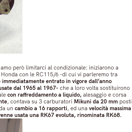
amo però limitarci al condizionale: iniziarono a
a Honda con le RC115/6 -di cui vi parleremo tra
be immediatamente entrato in vigore dall’anno
-usate dal 1965 al 1967-
che a loro volta sostituirono
ale
con raffreddamento a liquido,
alesaggio e corsa
nte
, contava su 3 carburatori
Mikuni da 20 mm
posti
a da un
cambio a 16 rapporti
, ed una
velocità massima
o venne usata una RK67 evoluta, rinominata RK68.