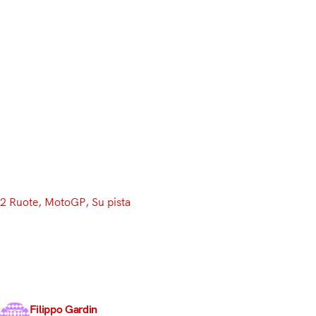
2 Ruote
, 
MotoGP
, 
Su pista
Classe 50 GP: gli oro
La Classe 50 è stata forse la più stupefacente tra q
iridata, nel 1962, nonché la prima a sparire, sostitu
La FIM istituì un campionato iridato…
Filippo Gardin