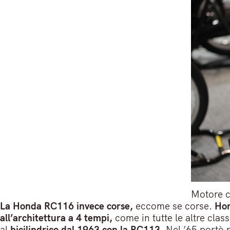
Motore 
La Honda RC116 invece corse,
eccome se corse.
Hon
all’architettura a 4 tempi,
come in tutte le altre cla
al
bicilindrico dal 1963 con la RC113
. Nel ’65 portò