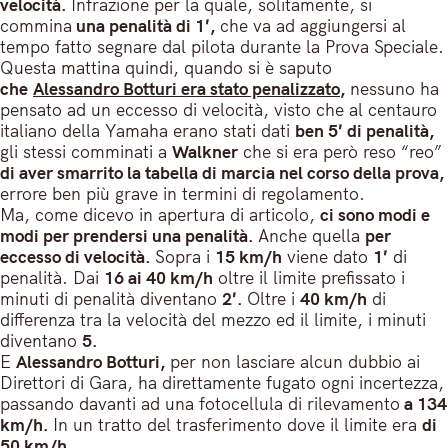
velocità.
Infrazione per la quale, solitamente, si
commina
una penalità di 1′,
che va ad aggiungersi al
tempo fatto segnare dal pilota durante la Prova Speciale.
Questa mattina quindi, quando si è saputo
che
Alessandro Botturi era stato penalizzato
,
nessuno ha
pensato ad un eccesso di velocità, visto che al centauro
italiano della Yamaha erano stati dati
ben 5′ di penalità,
gli stessi comminati a
Walkner
che si era però reso “reo”
di aver smarrito la tabella di marcia nel corso della prova,
errore ben più grave in termini di regolamento.
Ma, come dicevo in apertura di articolo,
ci sono modi e
modi per prendersi una penalità.
Anche quella
per
eccesso di velocità.
Sopra i
15 km/h
viene dato
1′
di
penalità. Dai
16 ai 40 km/h
oltre il limite prefissato i
minuti di penalità diventano
2′.
Oltre i
40 km/h
di
differenza tra la velocità del mezzo ed il limite, i minuti
diventano
5.
E
Alessandro Botturi,
per non lasciare alcun dubbio ai
Direttori di Gara, ha direttamente fugato ogni incertezza,
passando davanti ad una fotocellula di rilevamento
a 134
km/h.
In un tratto del trasferimento dove il limite era
di
50 km/h.