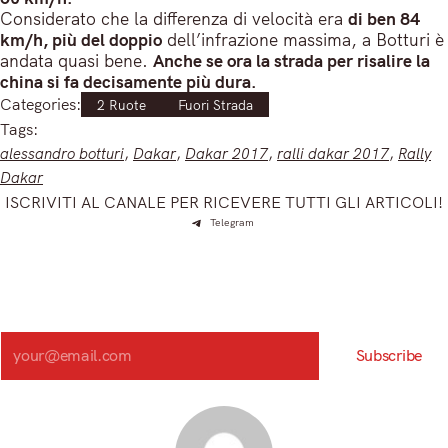
Considerato che la differenza di velocità era
di ben 84
km/h, più del doppio
dell’infrazione massima, a Botturi è
andata quasi bene.
Anche se ora la strada per risalire la
china si fa decisamente più dura.
Categories:
2 Ruote
Fuori Strada
Tags:
alessandro botturi
, 
Dakar
, 
Dakar 2017
, 
ralli dakar 2017
, 
Rally
Dakar
ISCRIVITI AL CANALE PER RICEVERE TUTTI GLI ARTICOLI!
Telegram
Iscriviti e ricevi articoli appena sfornati. Unisciti alla
community!
Iscriviti alla nostra newsletter e scopri in anteprima le notizie
più importanti del mattino.
Search
Subscribe
Registrandoti, accetti la nostra Informativa sulla privacy e i nostri Termini.