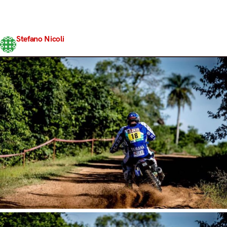
buscano durante i km di trasferimento, quelli in cui
l’adrenalina ed i tanti CV a disposizione rendono difficile
rispettare tutti i limiti a cui…
Stefano Nicoli
Share
4 Gennaio 2017
2 min read