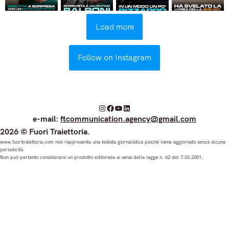
Load more
Follow on Instagram
I
F
Y
L
e-mail:
ftcommunication.agency@gmail.com
n
a
o
i
2026 © Fuori Traiettoria.
s
c
u
n
www.fuoritraiettoria.com non rappresenta una testata giornalistica poiché viene aggiornato senza alcuna
periodicità.
t
e
T
k
Non può pertanto considerarsi un prodotto editoriale ai sensi della legge n. 62 del 7.03.2001.
a
b
u
e
g
o
b
d
r
o
e
I
a
k
n
m