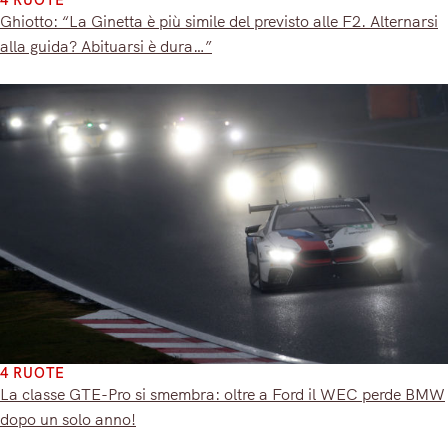
Ghiotto: “La Ginetta è più simile del previsto alle F2. Alternarsi
alla guida? Abituarsi è dura…”
4 RUOTE
La classe GTE-Pro si smembra: oltre a Ford il WEC perde BMW
dopo un solo anno!